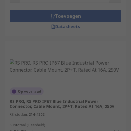
Features and Benefits:
Toevoegen
Easy to Assemble
Datasheets
A Range of Voltage Suitability
Secure Mating
Integrated Socket Dust Covers Available
Op voorraad
RS PRO, RS PRO IP67 Blue Industrial Power
Connector, Cable Mount, 2P+T, Rated At 16A, 250V
RS-stocknr.
214-4202
Subtotaal (1 eenheid)