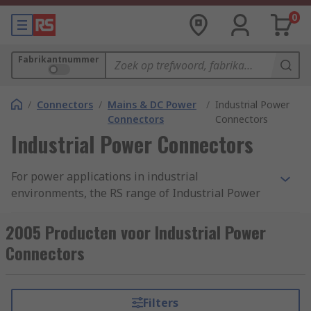
0
Fabrikantnummer
/
Connectors
/
Mains & DC Power
/
Industrial Power
Connectors
Connectors
Industrial Power Connectors
For power applications in industrial
environments, the RS range of Industrial Power
Connectors has a connector to suit your needs.
Typically supplied with excellent electrical
2005 Producten voor Industrial Power
insulation, and complying with relevant
Connectors
standards, these connectors are a safe and sure
way to power tools and machinery at a variety of
voltage requirements.
Filters