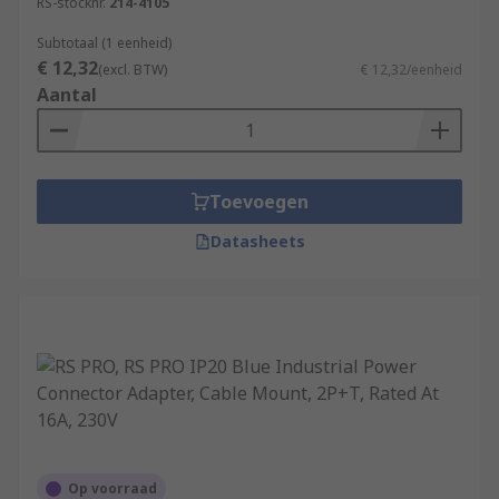
RS-stocknr.
214-4105
Subtotaal (1 eenheid)
€ 12,32
(excl. BTW)
€ 12,32/eenheid
Aantal
Toevoegen
Datasheets
Op voorraad