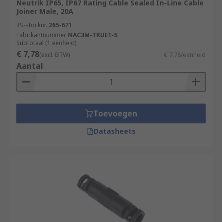
Neutrik IP65, IP67 Rating Cable Sealed In-Line Cable
user. Examples of these appliances include radios
Joiner Male, 20A
and DVD players, as well as various types of
RS-stocknr.
265-671
lighting.
Fabrikantnummer
NAC3M-TRUE1-S
Subtotaal (1 eenheid)
Three-pin connectors
€ 7,78
(excl. BTW)
€ 7,78/eenheid
Aantal
Three-pin mains inline connectors are designed
to be used with mains-connected tools and other
earthed appliances without double insulation
Toevoegen
(Class 1 appliances), such as ovens, washing
machines and refrigerators.
Datasheets