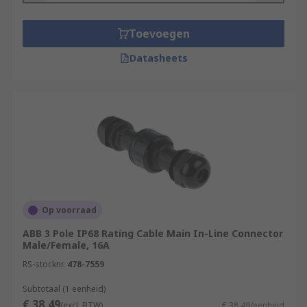
Toevoegen
Datasheets
Op voorraad
ABB 3 Pole IP68 Rating Cable Main In-Line Connector
Male/Female, 16A
RS-stocknr.
478-7559
Subtotaal (1 eenheid)
€ 38,49
(excl. BTW)
€ 38,49/eenheid