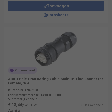
Toevoegen
Datasheets
Op voorraad
ABB 3 Pole IP68 Rating Cable Main In-Line Connector
Female, 16A
RS-stocknr.
478-7638
Fabrikantnummer
185-1A1031-S0301
Subtotaal (1 eenheid)
€ 18,44
(excl. BTW)
€ 18,44/eenheid
Aantal