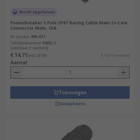
Wordt opgeheven
Powerbreaker 3 Pole IP67 Rating Cable Main In-Line
Connector Male, 15A
RS-stocknr.
490-677
Fabrikantnummer
H65Z-C
Subtotaal (1 eenheid)
€ 14,71
(excl. BTW)
€ 14,71/eenheid
Aantal
Toevoegen
Datasheets