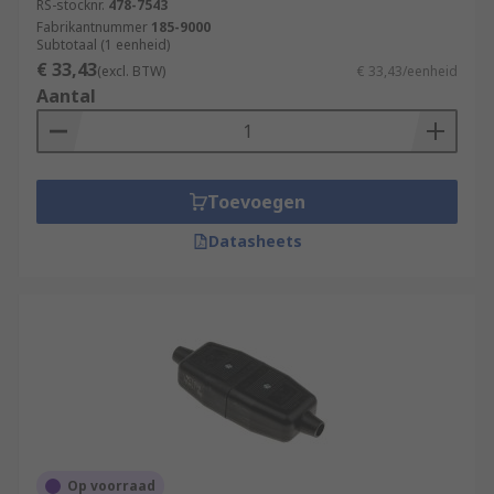
RS-stocknr.
478-7543
Fabrikantnummer
185-9000
Subtotaal (1 eenheid)
€ 33,43
(excl. BTW)
€ 33,43/eenheid
Aantal
Toevoegen
Datasheets
Op voorraad