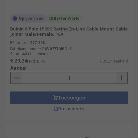
Op voorraad
RS Better World
Bulgin 6 Pole IP69K Rating In-Line Cable Mount Cable
Joiner Male/Female, 16A
RS-stocknr.
777-808
Fabrikantnummer
PXV0777/6POLE
Subtotaal (1 eenheid)
€ 29,24
(excl. BTW)
€ 29,24/eenheid
Aantal
Toevoegen
Datasheets