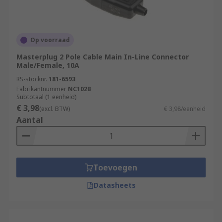
Op voorraad
Masterplug 2 Pole Cable Main In-Line Connector
Male/Female, 10A
RS-stocknr.
181-6593
Fabrikantnummer
NC102B
Subtotaal (1 eenheid)
€ 3,98
(excl. BTW)
€ 3,98/eenheid
Aantal
Toevoegen
Datasheets