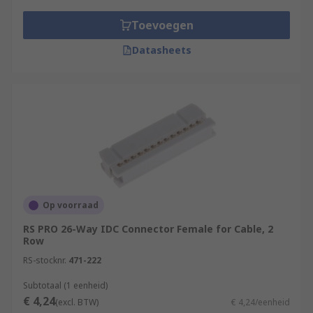
Toevoegen
Datasheets
Op voorraad
RS PRO 26-Way IDC Connector Female for Cable, 2
Row
RS-stocknr.
471-222
Subtotaal (1 eenheid)
€ 4,24
(excl. BTW)
€ 4,24/eenheid