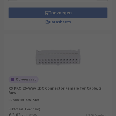
Toevoegen
Datasheets
Op voorraad
RS PRO 26-Way IDC Connector Female for Cable, 2
Row
RS-stocknr.
625-7404
Subtotaal (1 eenheid)
€ 3,03
(excl. BTW)
€ 3,03/eenheid