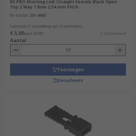
RS PRO Shorting Link Straight Female Black Open
the circuit, so that the current may pass around
Top 2 Way 1 Row 2.54 mm Pitch
another point. This can be useful when one part
RS-stocknr.
251-8682
of a circuit is defective.
Subtotaal (1 verpakking van 10 eenheden)
Types of jumpers and shunts
€ 5,00
(excl. BTW)
€ 0,50/eenheid
Aantal
Jumpers and shunts can have differing numbers
of contacts and rows, as well as being of varying
sizes. The contact material and plating can also
Toevoegen
differ.
Datasheets