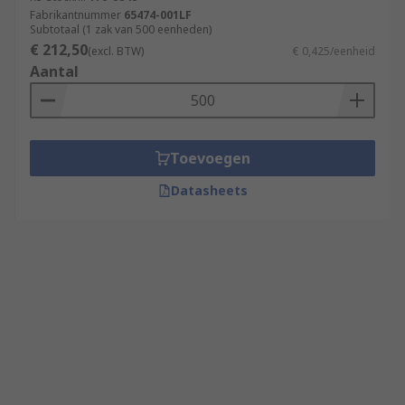
Fabrikantnummer
65474-001LF
Subtotaal (1 zak van 500 eenheden)
€ 212,50
(excl. BTW)
€ 0,425/eenheid
Aantal
Toevoegen
Datasheets