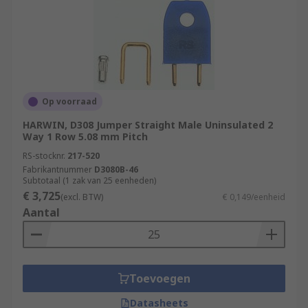
Op voorraad
HARWIN, D308 Jumper Straight Male Uninsulated 2
Way 1 Row 5.08 mm Pitch
RS-stocknr.
217-520
Fabrikantnummer
D3080B-46
Subtotaal (1 zak van 25 eenheden)
€ 3,725
(excl. BTW)
€ 0,149/eenheid
Aantal
Toevoegen
Datasheets