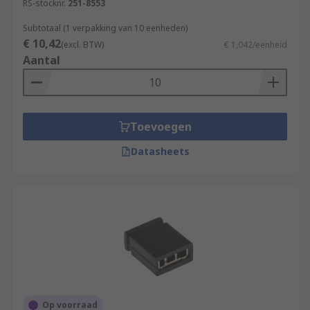
RS-stocknr.
251-8553
Subtotaal (1 verpakking van 10 eenheden)
€ 10,42
(excl. BTW)
€ 1,042/eenheid
Aantal
Toevoegen
Datasheets
Op voorraad