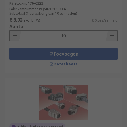
RS-stocknr.
176-6323
Fabrikantnummer
PQ50-1618PCFA
Subtotaal (1 verpakking van 10 eenheden)
€ 8,92
(excl. BTW)
€ 0,892/eenheid
Aantal
Toevoegen
Datasheets
Tijdelijk niet op voorraad