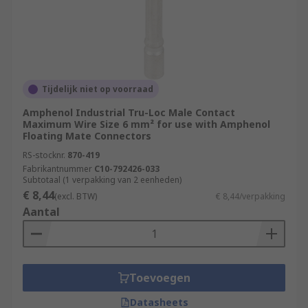
Tijdelijk niet op voorraad
Amphenol Industrial Tru-Loc Male Contact
Maximum Wire Size 6 mm² for use with Amphenol
Floating Mate Connectors
RS-stocknr.
870-419
Fabrikantnummer
C10-792426-033
Subtotaal (1 verpakking van 2 eenheden)
€ 8,44
(excl. BTW)
€ 8,44/verpakking
Aantal
Toevoegen
Datasheets