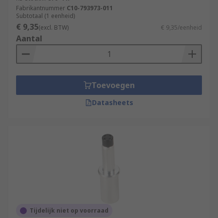
Fabrikantnummer
C10-793973-011
soldered.
Subtotaal (1 eenheid)
€ 9,35
(excl. BTW)
€ 9,35/eenheid
Browse our range of high-quality terminals and
Aantal
heavy-duty connectors for all of your industrial
application requirements.
Toevoegen
Datasheets
Tijdelijk niet op voorraad