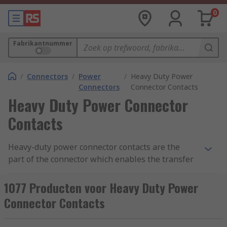
0
Fabrikantnummer
/
Connectors
/
Power
/
Heavy Duty Power
Connectors
Connector Contacts
Heavy Duty Power Connector
Contacts
Heavy-duty power connector contacts are the
part of the connector which enables the transfer
of voltage and current to power equipment. The
metal contacts can either be pin (male) or socket
1077 Producten voor Heavy Duty Power
(female). Power connector contacts are used in
Connector Contacts
conjunction with heavy-duty electrical connectors
including Han D, Han-Com and Han-Modular