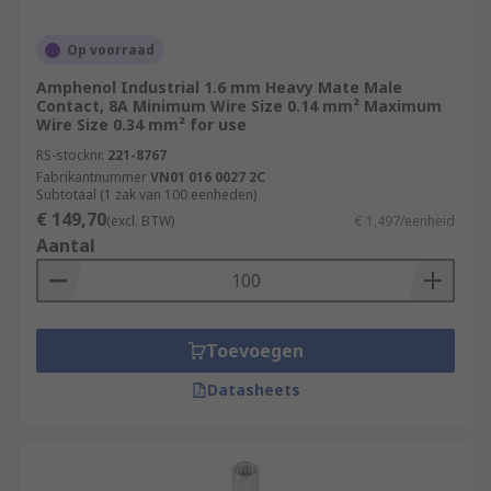
Op voorraad
Amphenol Industrial 1.6 mm Heavy Mate Male
Contact, 8A Minimum Wire Size 0.14 mm² Maximum
Wire Size 0.34 mm² for use
RS-stocknr.
221-8767
Fabrikantnummer
VN01 016 0027 2C
Subtotaal (1 zak van 100 eenheden)
€ 149,70
(excl. BTW)
€ 1,497/eenheid
Aantal
Toevoegen
Datasheets