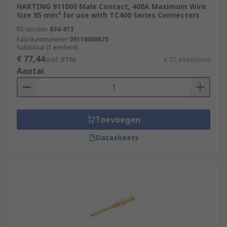
HARTING 911000 Male Contact, 400A Maximum Wire
Size 95 mm² for use with TC400 Series Connectors
RS-stocknr.
834-813
Fabrikantnummer
09110006675
Subtotaal (1 eenheid)
€ 77,44
(excl. BTW)
€ 77,44/eenheid
Aantal
Toevoegen
Datasheets