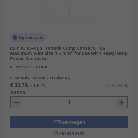
plating on connector contacts including gold
and silver. The plating material will impact
the conductivity of the connection as well as
durability and corrosion resistance.
Termination Type
- Heavy-duty terminals
Op voorraad
are usually crimped onto wires using an
appropriately sized crimping tool. This
RS PRO RS-CDSF Female Crimp Contact, 10A
Maximum Wire Size 1.5 mm² for use with Heavy Duty
method ensures a more reliable
Power Connector
termination. Some terminals can also be
RS-stocknr.
208-4458
soldered.
Subtotaal (1 zak van 30 eenheden)
Browse our range of high-quality terminals and
€ 33,79
(excl. BTW)
€ 33,79/zak
heavy-duty connectors for all of your industrial
Aantal
application requirements.
Toevoegen
Datasheets