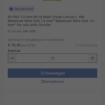
care must be taken to ensure you have the right
connector.
Op voorraad
RS PRO 1.5 mm RS-YJ Male Crimp Contact, 10A
Amperage and voltage
- The current
Minimum Wire Size 1.5 mm² Maximum Wire Size 1.5
carrying capacity of the connector and
mm² for use with Circular
contacts running through the circuit will
RS-stocknr.
181-1472
determine which range of industrial
connectors will be suitable. Heat will be
Subtotaal (1 verpakking van 10 eenheden)
€ 10,41
produced by the contacts, so the total
(excl. BTW)
€ 1,041/eenheid
Aantal
number of contacts and the layout of your
connector must be carefully considered.
Wire size
- The wire size will be
determined by the size of the contact and
Toevoegen
the amount of current it can safely handle.
Wire sizes will be quoted in AWG or CSA.
Datasheets
The larger the wire size the more current
the conductors can carry.
Plating
- There are different types of