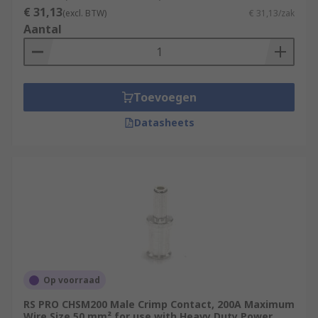
€ 31,13
(excl. BTW)
€ 31,13/zak
Aantal
Toevoegen
Datasheets
Op voorraad
RS PRO CHSM200 Male Crimp Contact, 200A Maximum
Wire Size 50 mm² for use with Heavy Duty Power