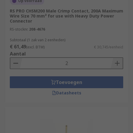
Op voorraad
RS PRO CHSM200 Male Crimp Contact, 200A Maximum
Wire Size 70 mm² for use with Heavy Duty Power
Connector
RS-stocknr.
208-4676
Subtotaal (1 zak van 2 eenheden)
€ 61,49
(excl. BTW)
€ 30,745/eenheid
Aantal
Toevoegen
Datasheets