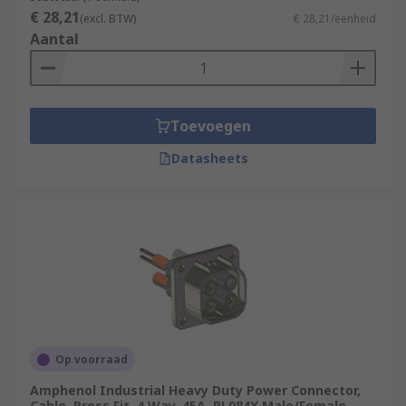
€ 28,21
(excl. BTW)
€ 28,21/eenheid
Aantal
Toevoegen
Datasheets
Op voorraad
Amphenol Industrial Heavy Duty Power Connector,
Cable, Press Fit, 4 Way, 45A, PL084X Male/Female,