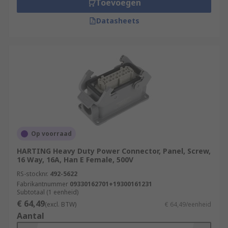
Toevoegen
Datasheets
Op voorraad
HARTING Heavy Duty Power Connector, Panel, Screw,
16 Way, 16A, Han E Female, 500V
RS-stocknr.
492-5622
Fabrikantnummer
09330162701+19300161231
Subtotaal (1 eenheid)
€ 64,49
(excl. BTW)
€ 64,49/eenheid
Aantal