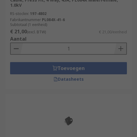
1.0kV
RS-stocknr.
197-4802
Fabrikantnummer
PL084X-41-6
Subtotaal (1 eenheid)
€ 21,00
(excl. BTW)
€ 21,00/eenheid
Aantal
Toevoegen
Datasheets