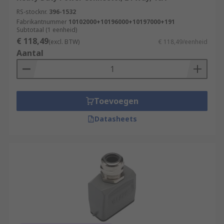
RS-stocknr.
396-1532
Fabrikantnummer
10102000+10196000+10197000+191
Subtotaal (1 eenheid)
€ 118,49
(excl. BTW)
€ 118,49/eenheid
Aantal
Toevoegen
Datasheets