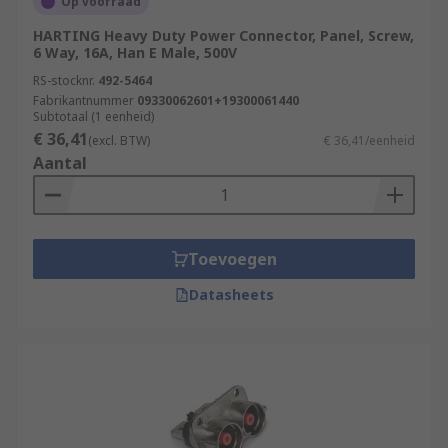
Op voorraad
of?
HARTING Heavy Duty Power Connector, Panel, Screw,
Heavy duty power connector inserts allow the
6 Way, 16A, Han E Male, 500V
secure transmission of high voltages in a small
RS-stocknr.
492-5464
space through their high quality insulation
Fabrikantnummer
09330062601+19300061440
Subtotaal (1 eenheid)
materials. A single type of plastic is used. Their
€ 36,41
(excl. BTW)
€ 36,41/eenheid
aluminium protective enclosure is corrosion
Aantal
resistant, and their stainless steel clips make
them waterproof and dustproof. Because of their
robust
housing
, they can be used in very harsh
environmental conditions.
Toevoegen
Datasheets