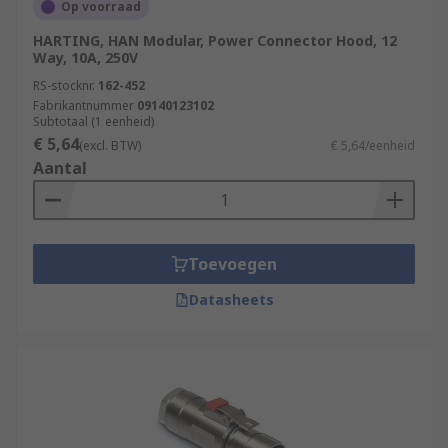
Op voorraad
HARTING, HAN Modular, Power Connector Hood, 12
Way, 10A, 250V
RS-stocknr.
162-452
Fabrikantnummer
09140123102
Subtotaal (1 eenheid)
€ 5,64
(excl. BTW)
€ 5,64/eenheid
Aantal
Toevoegen
Datasheets