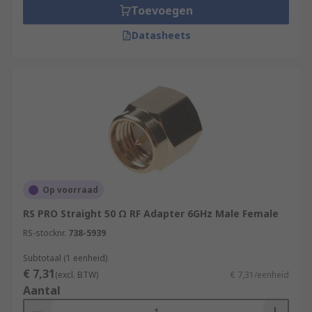
Toevoegen
Datasheets
Op voorraad
RS PRO Straight 50 Ω RF Adapter 6GHz Male Female
RS-stocknr.
738-5939
Subtotaal (1 eenheid)
€ 7,31
(excl. BTW)
€ 7,31/eenheid
Aantal