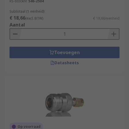
RS-stocknr.
546-2504
Subtotaal (1 eenheid)
€ 18,66
(excl. BTW)
€ 18,66/eenheid
Aantal
Toevoegen
Datasheets
Op voorraad