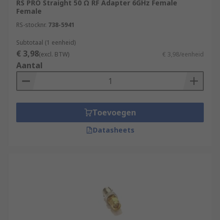
RS PRO Straight 50 Ω RF Adapter 6GHz Female
Antennas
Female
RS-stocknr.
738-5941
Types
Subtotaal (1 eenheid)
€ 3,98
(excl. BTW)
€ 3,98/eenheid
There are two main types of RF coaxial adapters;
Aantal
In series:
A two-port Interconnection device that provides a
convenient method of converting from one
Toevoegen
gender to another in the same series. Is also
Datasheets
known as an inline coupler or inline barrel
adapter. An In series coaxial adapter is also a
handy way to join two lengths of cable together
to extend the run within the same connector
series.
Between series: