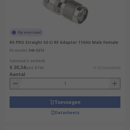
Op voorraad
RS PRO Straight 50 Ω RF Adapter 11GHz Male Female
RS-stocknr.
546-5272
Subtotaal (1 eenheid)
€ 20,34
(excl. BTW)
€ 20,34/eenheid
Aantal
Toevoegen
Datasheets