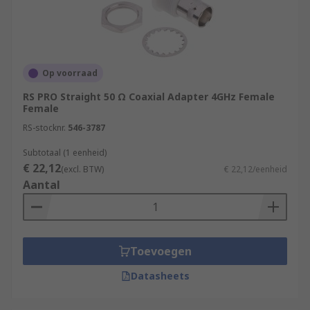
Right angle
Tee
Angled
Op voorraad
Vertical
RS PRO Straight 50 Ω Coaxial Adapter 4GHz Female
Impedance
Female
RS-stocknr.
546-3787
50 Ω
Subtotaal (1 eenheid)
75 Ω
€ 22,12
(excl. BTW)
€ 22,12/eenheid
100 Ω
Aantal
500 Ω
Toevoegen
Datasheets