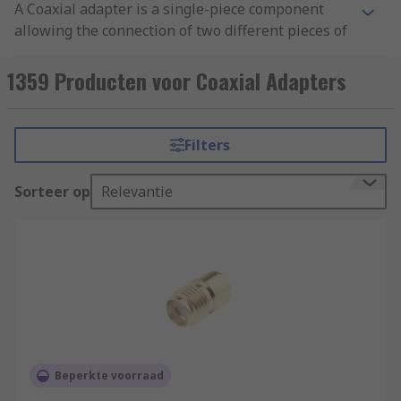
A Coaxial adapter is a single-piece component
allowing the connection of two different pieces of
equipment that cannot be joined directly
1359 Producten voor Coaxial Adapters
What does a Coaxial Adapter do?
Coaxial adapters provide a convenient method of
Filters
connecting RF equipment together.
Sorteer op
Relevantie
Applications
Laboratory
Test and measurement
Communications
Base stations
GPS
Beperkte voorraad
LAN