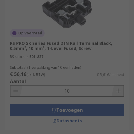
Op voorraad
RS PRO SK Series Fused DIN Rail Terminal Black,
0.5mm², 10 mm², 1-Level Fused, Screw
RS-stocknr.
501-837
Subtotaal (1 verpakking van 10 eenheden)
€ 56,16
(excl. BTW)
€ 5,616/eenheid
Aantal
Toevoegen
Datasheets