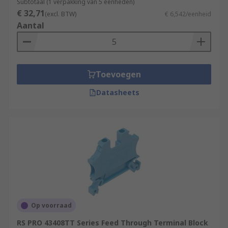
Subtotaal (1 verpakking van 5 eenheden)
€ 32,71
(excl. BTW)
€ 6,542/eenheid
Aantal
Toevoegen
Datasheets
Op voorraad
RS PRO 43408TT Series Feed Through Terminal Block