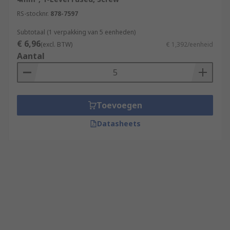
RS-stocknr.
878-7597
Subtotaal (1 verpakking van 5 eenheden)
€ 6,96
(excl. BTW)
€ 1,392/eenheid
Aantal
Toevoegen
Datasheets