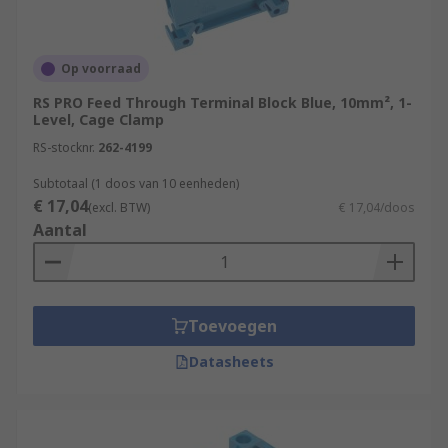
management systemsIndustrial and civil
electrical installationsHeating and air
conditioning controls
Op voorraad
RS PRO Feed Through Terminal Block Blue, 10mm², 1-
Level, Cage Clamp
RS-stocknr.
262-4199
Subtotaal (1 doos van 10 eenheden)
€ 17,04
(excl. BTW)
€ 17,04/doos
Aantal
Toevoegen
Datasheets