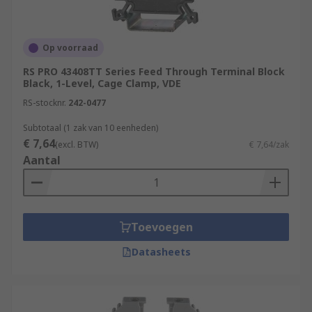
management systemsIndustrial and civil
electrical installationsHeating and air
conditioning controls
Op voorraad
RS PRO 43408TT Series Feed Through Terminal Block
Black, 1-Level, Cage Clamp, VDE
RS-stocknr.
242-0477
Subtotaal (1 zak van 10 eenheden)
€ 7,64
(excl. BTW)
€ 7,64/zak
Aantal
Toevoegen
Datasheets