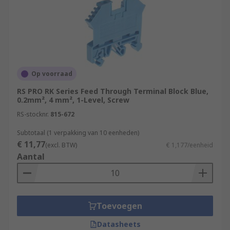
Op voorraad
RS PRO RK Series Feed Through Terminal Block Blue,
0.2mm², 4 mm², 1-Level, Screw
RS-stocknr.
815-672
Subtotaal (1 verpakking van 10 eenheden)
€ 11,77
(excl. BTW)
€ 1,177/eenheid
Aantal
Toevoegen
Datasheets