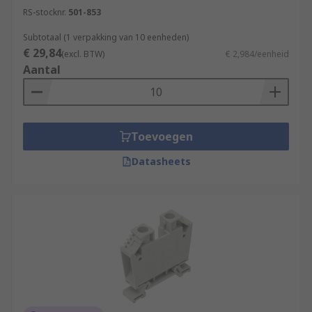
RS-stocknr.
501-853
Subtotaal (1 verpakking van 10 eenheden)
€ 29,84
(excl. BTW)
€ 2,984/eenheid
Aantal
Toevoegen
Datasheets