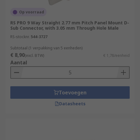
ovens.
Op voorraad
Solder D-sub Connectors:
As their name
RS PRO 9 Way Straight 2.77 mm Pitch Panel Mount D-
suggests, solder D-sub connectors are
Sub Connector, with 3.05 mm Through Hole Male
designed to be connected into your circuit
RS-stocknr.
544-3727
using solder and a soldering iron.
Spring Terminal D-sub Connectors:
Create
Subtotaal (1 verpakking van 5 eenheden)
€ 8,90
an electrical connection that's established
(excl. BTW)
€ 1,78/eenheid
Aantal
by clamping individual stripped wires or
cables using a spring.
Wire Wrap D-sub Connectors:
are
connected to PCBs (printed circuit boards)
Toevoegen
using wires wrapped around the
connectors' wire posts.
Datasheets
D-sub Connector Kits:
D-sub connector kits
usually have nuts that accept screws and
are used to lock the components together
and offer mechanical strain relief. Hood- the