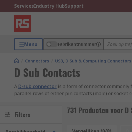
Services
Industry Hub
Support
Menu
Fabrikantnummer
/
Connectors
/
USB, D Sub & Computing Connectors
D Sub Contacts
A
D-sub connector
is a form of connector commonly f
parallel rows of either pin contacts (male) or socket 
resistance.
731 Producten voor D
The most common type of connector is the crimp contac
Filters
The cavity is then crushed using a crimp tool, grippin
Vergelijken (0/8)
Op