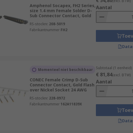
€ 54,80
(excl. BTW)
Amphenol Socapex, FH2 Series,
Aantal
size 1.4 mm Female Solder D-
Sub Connector Contact, Gold
RS-stocknr.
208-5019
Fabrikantnummer
FH2
Toe
Data
Subtotaal (1 eenheid)
Momenteel niet beschikbaar
€ 81,84
(excl. BTW)
CONEC Female Crimp D-Sub
Aantal
Connector Contact, Gold Flash
over Nickel Socket 24 AWG
RS-stocknr.
228-0972
Fabrikantnummer
162A11839X
Toe
Data