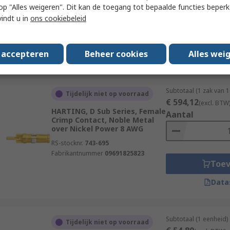
Contact, Gold Flash Socket 22
 u op "Alles weigeren". Dit kan de toegang tot bepaalde functies beper
AWG
vindt u in
ons cookiebeleid
RS-stocknr.
192-0049
Fabrikantnummer
1658686-3
Toe
s accepteren
Beheer cookies
Alles wei
Data
Subtotaal (1 zak van 
Tijdelijk niet op voorraad
€ 594,12
(excl. BTW
HARTING, D Sub Series, Female
Aantal
Crimp Contact, Noble Metal
over Nickel Power 8 AWG
RS-stocknr.
743-695
Fabrikantnummer
09691825823
Toe
Data
Subtotaal (1 eenheid)
Tijdelijk niet op voorraad