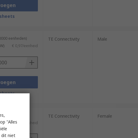
voegen
sheets
10000 eenheden)
TE Connectivity
Male
TW)
€ 0,97/eenheid
voegen
sheets
es,
20000 eenheden)
TE Connectivity
Female
op "Alles
TW)
€ 0,085/eenheid
iële
dit niet