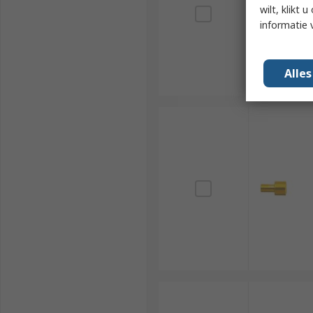
wilt, klikt
informatie 
Alle