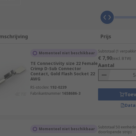
he source to the destination across the D–sub connection.
mschrijving
Prijs
y in place. Contacts can be replaced if damaged or if the ap
Subtotaal (1 verpakki
Momenteel niet beschikbaar
€ 7,90
(excl. BTW)
TE Connectivity size 22 Female
Aantal
re larger contacts. The material of the D-sub connector cont
Crimp D-Sub Connector
Contact, Gold Flash Socket 22
AWG
RS-stocknr.
192-0239
Fabrikantnummer
1658686-3
Toe
Data
Subtotaal 50 eenhede
Momenteel niet beschikbaar
doorlopende strip)