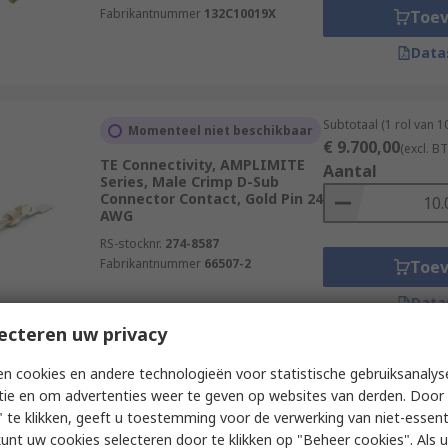
Fabrikantnummer
132C10019X
Toe
Data
Subtotaal (1 rol van 
Momenteel niet beschikbaar
€ 9.700,00
(excl. B
TE Connectivity, AMPLIMITE
Aantal
Series, Male Crimp D-Sub
Connector Contact, Gold Pin 24
AWG
RS-stocknr.
274-8587
Fabrikantnummer
66507-2
Toe
Data
ecteren uw privacy
n cookies en andere technologieën voor statistische gebruiksanalys
Subtotaal (1 rol van 
Momenteel niet beschikbaar
tie en om advertenties weer te geven op websites van derden. Door 
€ 1.700,00
(excl. B
TE Connectivity size 22 Female
 te klikken, geeft u toestemming voor de verwerking van niet-essent
Aantal
Crimp D-Sub Connector
kunt uw cookies selecteren door te klikken op "Beheer cookies". Als u 