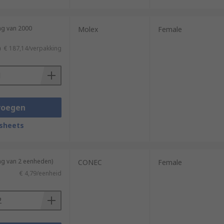
ng van 2000
Molex
Female
)
€ 187,14/verpakking
voegen
sheets
ng van 2 eenheden)
CONEC
Female
€ 4,79/eenheid