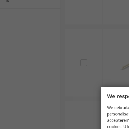
ls
We resp
We gebruike
personalisa
accepteren"
cookies. U 