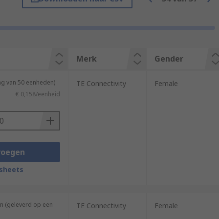
Merk
Gender
plication of the D-sub connector is to be
ng van 50 eenheden)
TE Connectivity
Female
€ 0,158/eenheid
act can be changed if the robustness or
voegen
sheets
n (geleverd op een
TE Connectivity
Female