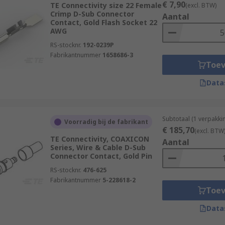
€ 7,90
TE Connectivity size 22 Female
(excl. BTW)
Crimp D-Sub Connector
Aantal
Contact, Gold Flash Socket 22
AWG
RS-stocknr.
192-0239P
Fabrikantnummer
1658686-3
Toe
Data
Subtotaal (1 verpakki
Voorradig bij de fabrikant
€ 185,70
(excl. BTW
TE Connectivity, COAXICON
Aantal
Series, Wire & Cable D-Sub
Connector Contact, Gold Pin
RS-stocknr.
476-625
Fabrikantnummer
5-228618-2
Toe
Data