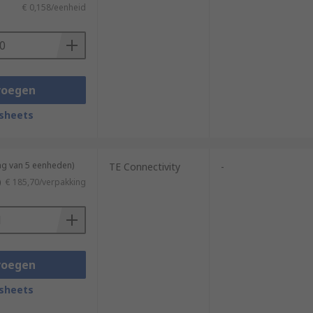
€ 0,158/eenheid
voegen
sheets
ng van 5 eenheden)
TE Connectivity
-
)
€ 185,70/verpakking
voegen
sheets