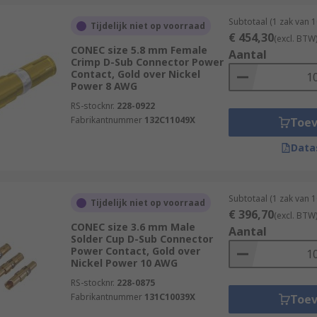
Subtotaal (1 zak van 
Tijdelijk niet op voorraad
€ 454,30
(excl. BTW
CONEC size 5.8 mm Female
Aantal
Crimp D-Sub Connector Power
Contact, Gold over Nickel
Power 8 AWG
RS-stocknr.
228-0922
Fabrikantnummer
132C11049X
Toe
Data
Subtotaal (1 zak van 
Tijdelijk niet op voorraad
€ 396,70
(excl. BTW
CONEC size 3.6 mm Male
Aantal
Solder Cup D-Sub Connector
Power Contact, Gold over
Nickel Power 10 AWG
RS-stocknr.
228-0875
Fabrikantnummer
131C10039X
Toe