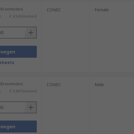
100 eenheden)
CONEC
Female
)
€ 4,543/eenheid
voegen
sheets
100 eenheden)
CONEC
Male
)
€ 3,967/eenheid
voegen