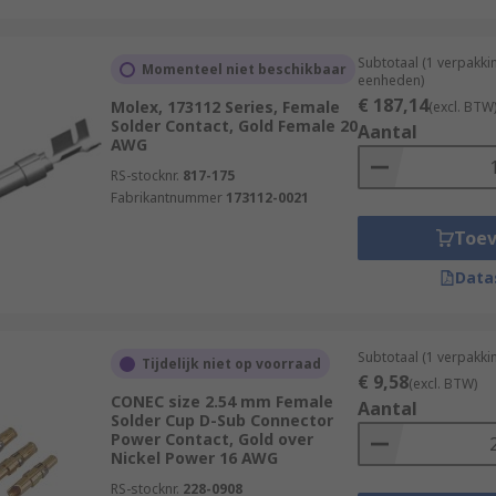
Subtotaal (1 verpakki
Momenteel niet beschikbaar
eenheden)
€ 187,14
Molex, 173112 Series, Female
(excl. BTW
Solder Contact, Gold Female 20
Aantal
AWG
RS-stocknr.
817-175
Fabrikantnummer
173112-0021
Toe
Data
Subtotaal (1 verpakki
Tijdelijk niet op voorraad
€ 9,58
(excl. BTW)
CONEC size 2.54 mm Female
Aantal
Solder Cup D-Sub Connector
Power Contact, Gold over
Nickel Power 16 AWG
RS-stocknr.
228-0908