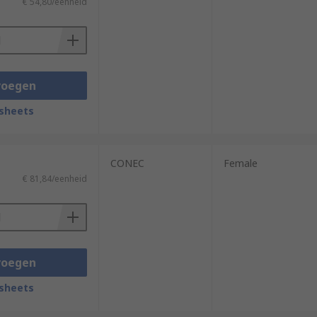
€ 54,80/eenheid
voegen
sheets
CONEC
Female
€ 81,84/eenheid
voegen
sheets