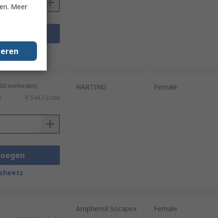
ken. Meer
voegen
geren
sheets
100 eenheden)
HARTING
Female
)
€ 594,12/zak
voegen
sheets
Amphenol Socapex
Female