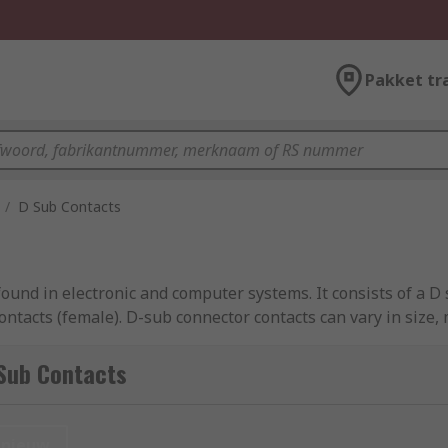
Pakket tr
/
D Sub Contacts
ound in electronic and computer systems. It consists of a 
contacts (female). D-sub connector contacts can vary in size, 
 Sub Contacts
t. These are assembled by inserting a stripped wire end into
g the contact to the wire.
nieuw