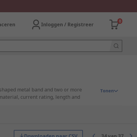
0
aceren
Inloggen / Registreer
D shaped metal band and two or more
Tonen
material, current rating, length and
 the cavity at the rear of the contact.
Downloaden naar CSV
34
van
37