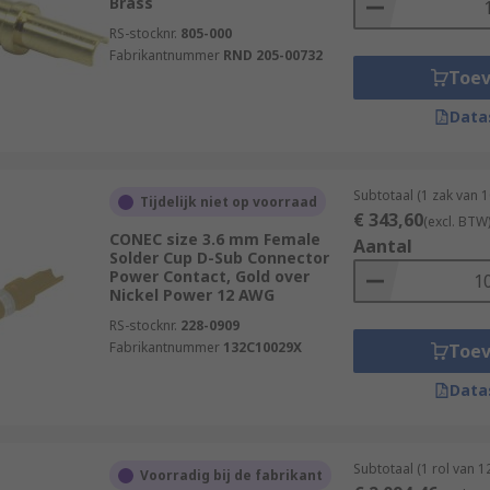
Brass
RS-stocknr.
805-000
Fabrikantnummer
RND 205-00732
Toe
Data
Subtotaal (1 zak van 
Tijdelijk niet op voorraad
€ 343,60
(excl. BTW
CONEC size 3.6 mm Female
Aantal
Solder Cup D-Sub Connector
Power Contact, Gold over
Nickel Power 12 AWG
RS-stocknr.
228-0909
Fabrikantnummer
132C10029X
Toe
Data
Subtotaal (1 rol van 
Voorradig bij de fabrikant