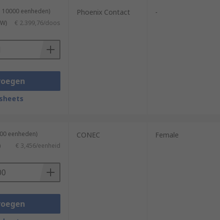
n 10000 eenheden)
Phoenix Contact
-
TW)
€ 2.399,76/doos
voegen
sheets
100 eenheden)
CONEC
Female
)
€ 3,456/eenheid
voegen