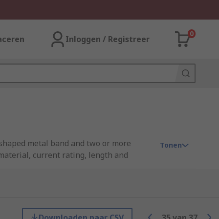
0
aceren
Inloggen / Registreer
D shaped metal band and two or more
Tonen
material, current rating, length and
 the cavity at the rear of the contact.
Downloaden naar CSV
35
van
37