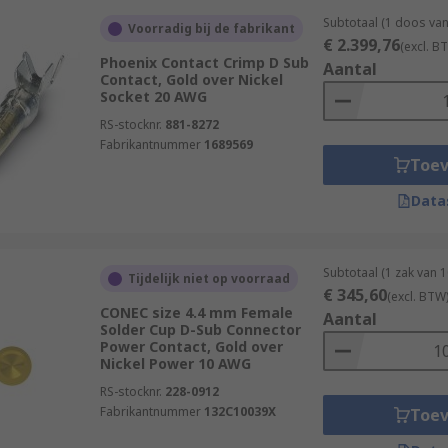
Subtotaal (1 doos va
Voorradig bij de fabrikant
€ 2.399,76
(excl. B
Phoenix Contact Crimp D Sub
Aantal
Contact, Gold over Nickel
Socket 20 AWG
RS-stocknr.
881-8272
Fabrikantnummer
1689569
Toe
Data
Subtotaal (1 zak van 
Tijdelijk niet op voorraad
€ 345,60
(excl. BTW
CONEC size 4.4 mm Female
Aantal
Solder Cup D-Sub Connector
Power Contact, Gold over
Nickel Power 10 AWG
RS-stocknr.
228-0912
Fabrikantnummer
132C10039X
Toe