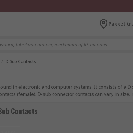
Pakket tr
/
D Sub Contacts
ound in electronic and computer systems. It consists of a 
contacts (female). D-sub connector contacts can vary in size, 
 Sub Contacts
t. These are assembled by inserting a stripped wire end into
g the contact to the wire.
nieuw