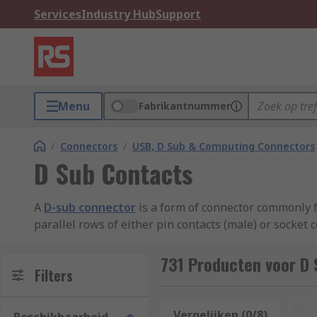
Services
Industry Hub
Support
Menu
Fabrikantnummer
/
Connectors
/
USB, D Sub & Computing Connectors
D Sub Contacts
A
D-sub connector
is a form of connector commonly f
parallel rows of either pin contacts (male) or socket 
resistance.
731 Producten voor D
The most common type of connector is the crimp contac
Filters
The cavity is then crushed using a crimp tool, grippin
Vergelijken (0/8)
Op