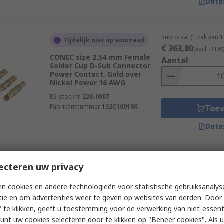
Data
Subtotaal (1 zak van 
Tijdelijk niet op voorraad
€ 363,80
(excl. BTW
CONEC size 2.54 mm Female
Aantal
Solder Cup D-Sub Connector
Power Contact, Gold over
Nickel Power 16 AWG
RS-stocknr.
228-0907
Fabrikantnummer
132C10019X
Toe
Data
Subtotaal (1 rol van 
ecteren uw privacy
Momenteel niet beschikbaar
€ 1.337,96
(excl. B
TE Connectivity, 2052 Series,
Aantal
n cookies en andere technologieën voor statistische gebruiksanalys
size 20 Male Crimp D-Sub
tie en om advertenties weer te geven op websites van derden. Door 
Connector Contact, Gold Flash
Signal 24 AWG
 te klikken, geeft u toestemming voor de verwerking van niet-essent
kunt uw cookies selecteren door te klikken op "Beheer cookies". Als u 
RS-stocknr.
474-399