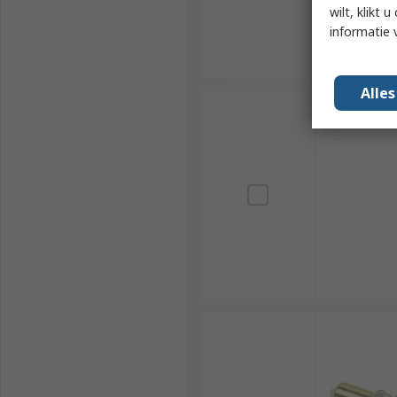
wilt, klikt
informatie 
Alle