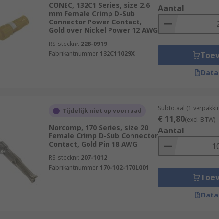
CONEC, 132C1 Series, size 2.6
Aantal
mm Female Crimp D-Sub
Connector Power Contact,
Gold over Nickel Power 12 AWG
RS-stocknr.
228-0919
Fabrikantnummer
132C11029X
Toe
Data
Subtotaal (1 verpakk
Tijdelijk niet op voorraad
€ 11,80
(excl. BTW)
Norcomp, 170 Series, size 20
Aantal
Female Crimp D-Sub Connector
Contact, Gold Pin 18 AWG
RS-stocknr.
207-1012
Fabrikantnummer
170-102-170L001
Toe
Data