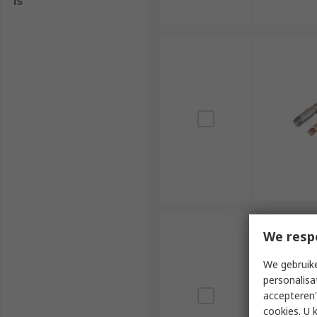
ls
We resp
We gebruike
personalisa
accepteren"
cookies. U 