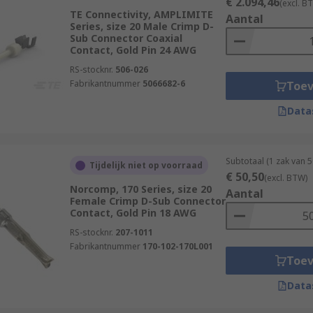
€ 2.094,46
(excl. B
TE Connectivity, AMPLIMITE
Aantal
Series, size 20 Male Crimp D-
Sub Connector Coaxial
Contact, Gold Pin 24 AWG
RS-stocknr.
506-026
Fabrikantnummer
5066682-6
Toe
Data
Subtotaal (1 zak van 
Tijdelijk niet op voorraad
€ 50,50
(excl. BTW)
Norcomp, 170 Series, size 20
Aantal
Female Crimp D-Sub Connector
Contact, Gold Pin 18 AWG
RS-stocknr.
207-1011
Fabrikantnummer
170-102-170L001
Toe
Data