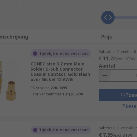
he source to the destination across the D–sub connection.
mschrijving
Prijs
y in place. Contacts can be replaced if damaged or if the ap
Subtotaal (1 eenheid)
Tijdelijk niet op voorraad
€ 11,22
(excl. BTW)
CONEC size 3.2 mm Male
Aantal
re larger contacts. The material of the D-sub connector cont
Solder D-Sub Connector
Coaxial Contact, Gold Flash
over Nickel 12 AWG
RS-stocknr.
228-0895
Fabrikantnummer
131J20029X
Toe
Data
Subtotaal (1 verpakki
Tijdelijk niet op voorraad
€ 7,55
(excl. BTW)