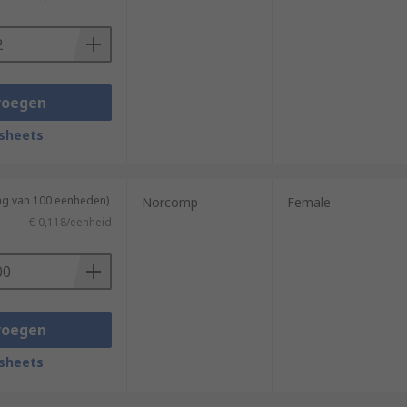
voegen
sheets
ing van 100 eenheden)
Norcomp
Female
€ 0,118/eenheid
voegen
sheets