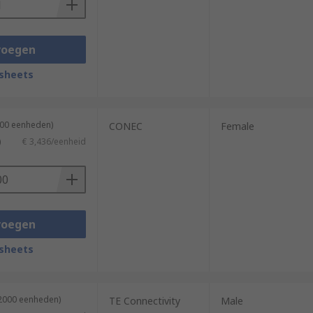
voegen
sheets
100 eenheden)
CONEC
Female
)
€ 3,436/eenheid
voegen
sheets
12000 eenheden)
TE Connectivity
Male