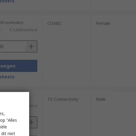
sheets
100 eenheden)
CONEC
Female
)
€ 3,638/eenheid
voegen
sheets
10000 eenheden)
TE Connectivity
Male
TW)
€ 1.337,96/rol
es,
op "Alles
iële
dit niet