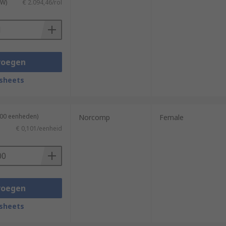
TW)
€ 2.094,46/rol
voegen
sheets
500 eenheden)
Norcomp
Female
€ 0,101/eenheid
voegen
sheets