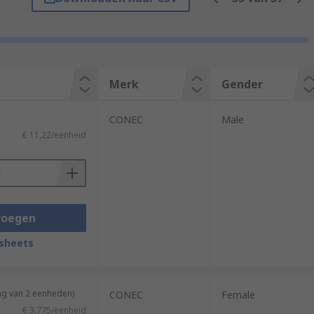
Merk
Gender
plication of the D-sub connector is to be
CONEC
Male
€ 11,22/eenheid
act can be changed if the robustness or
voegen
sheets
ng van 2 eenheden)
CONEC
Female
€ 3,775/eenheid