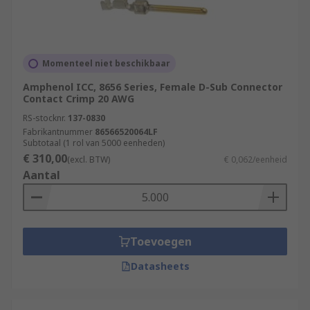
Momenteel niet beschikbaar
Amphenol ICC, 8656 Series, Female D-Sub Connector
Contact Crimp 20 AWG
RS-stocknr.
137-0830
Fabrikantnummer
86566520064LF
Subtotaal (1 rol van 5000 eenheden)
€ 310,00
(excl. BTW)
€ 0,062/eenheid
Aantal
Toevoegen
Datasheets