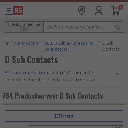
0
Fabrikantnummer
/
Connectors
/
USB, D Sub & Computing
/
D Sub
Connectors
Contacts
D Sub Contacts
A
D-sub connector
is a form of connector
commonly found in electronic and computer
systems. It consists of a D shaped metal band and
two or more parallel rows of either pin contacts
734 Producten voor D Sub Contacts
(male) or socket contacts (female). D-sub
connector contacts can vary in size, material,
current rating, length and resistance.
Filters
The most common type of connector is the crimp