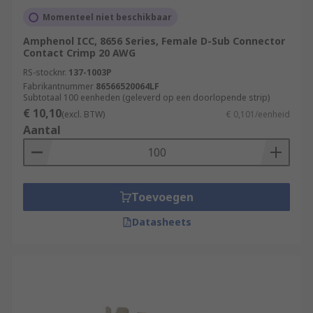
Momenteel niet beschikbaar
Amphenol ICC, 8656 Series, Female D-Sub Connector
Contact Crimp 20 AWG
RS-stocknr.
137-1003P
Fabrikantnummer
86566520064LF
Subtotaal 100 eenheden (geleverd op een doorlopende strip)
€ 10,10
(excl. BTW)
€ 0,101/eenheid
Aantal
Toevoegen
Datasheets