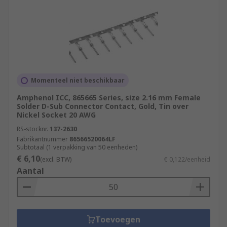
Momenteel niet beschikbaar
Amphenol ICC, 865665 Series, size 2.16 mm Female
Solder D-Sub Connector Contact, Gold, Tin over
Nickel Socket 20 AWG
RS-stocknr.
137-2630
Fabrikantnummer
86566520064LF
Subtotaal (1 verpakking van 50 eenheden)
€ 6,10
(excl. BTW)
€ 0,122/eenheid
Aantal
Toevoegen