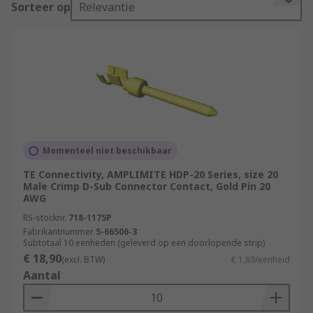
Sorteer op
Relevantie
contact. These are assembled by inserting a
stripped wire end into the cavity at the rear of
the contact. The cavity is then crushed using a
crimp tool, gripping the contact to the wire.
What are D-sub connector contacts used
for?
The D-sub connector contacts carry the signal
Momenteel niet beschikbaar
from the source to the destination across the D–
TE Connectivity, AMPLIMITE HDP-20 Series, size 20
sub connection.
Male Crimp D-Sub Connector Contact, Gold Pin 20
AWG
Types of D-sub connector contacts
RS-stocknr.
718-1175P
Fabrikantnummer
5-66506-3
Subtotaal 10 eenheden (geleverd op een doorlopende strip)
Most D-sub connectors are supplied with
€ 18,90
(excl. BTW)
€ 1,89/eenheid
contacts ready in place. Contacts can be replaced
Aantal
if damaged or if the application of the D-sub
connector is to be changed from the original