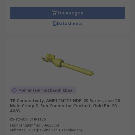
design specification.
Toevoegen
High-current, high-voltage, or co-axial inserts
require larger contacts. The material of the D-
Datasheets
sub connector contact can be changed if the
robustness or quality of the connection needs to
be improved.
Momenteel niet beschikbaar
TE Connectivity, AMPLIMITE HDP-20 Series, size 20
Male Crimp D-Sub Connector Contact, Gold Pin 20
AWG
RS-stocknr.
718-1175
Fabrikantnummer
5-66506-3
Subtotaal (1 verpakking van 10 eenheden)