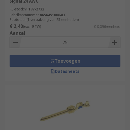
Signal 24 AWG
RS-stocknr.
137-2732
Fabrikantnummer
86564510064LF
Subtotaal (1 verpakking van 25 eenheden)
€ 2,40
(excl. BTW)
€ 0,096/eenheid
Aantal
Toevoegen
Datasheets