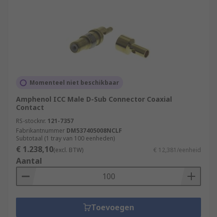
Momenteel niet beschikbaar
Amphenol ICC Male D-Sub Connector Coaxial
Contact
RS-stocknr.
121-7357
Fabrikantnummer
DM537405008NCLF
Subtotaal (1 tray van 100 eenheden)
€ 1.238,10
(excl. BTW)
€ 12,381/eenheid
Aantal
Toevoegen