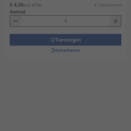
€ 4,26
(excl. BTW)
€ 0,852/eenheid
Aantal
Toevoegen
Datasheets