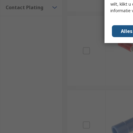
wilt, klikt
Contact Plating
informatie 
Alle