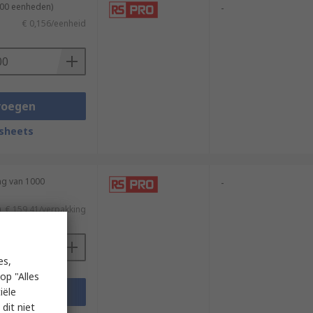
100 eenheden)
-
€ 0,156/eenheid
voegen
sheets
ng van 1000
-
)
€ 159,41/verpakking
es,
op "Alles
voegen
iële
dit niet