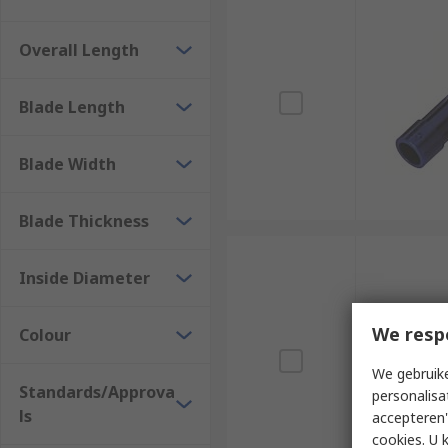
Overall Length
Blade Length
Blade Width
Blade Thickness
Inside Diameter
We resp
Colour
We gebruike
Standards/Approva
personalisa
ls
accepteren"
cookies. U 