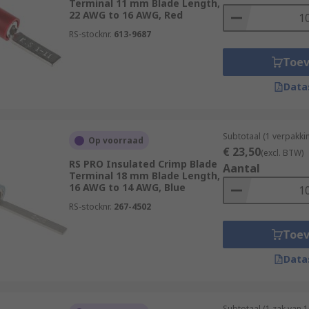
Terminal 11 mm Blade Length,
22 AWG to 16 AWG, Red
RS-stocknr.
613-9687
Toe
Data
Subtotaal (1 verpakk
Op voorraad
€ 23,50
(excl. BTW)
RS PRO Insulated Crimp Blade
Aantal
Terminal 18 mm Blade Length,
16 AWG to 14 AWG, Blue
RS-stocknr.
267-4502
Toe
Data
Subtotaal (1 zak van 