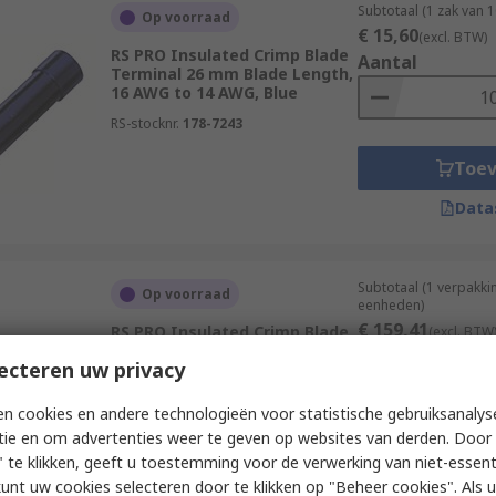
Subtotaal (1 zak van 
Op voorraad
€ 15,60
(excl. BTW)
RS PRO Insulated Crimp Blade
Aantal
Terminal 26 mm Blade Length,
16 AWG to 14 AWG, Blue
RS-stocknr.
178-7243
Toe
Data
Subtotaal (1 verpakki
Op voorraad
eenheden)
€ 159,41
RS PRO Insulated Crimp Blade
(excl. BTW
Terminal 18.1 mm Blade
Aantal
ecteren uw privacy
Length, 16 AWG to 14 AWG,
Blue
n cookies en andere technologieën voor statistische gebruiksanalys
RS-stocknr.
534-654A
tie en om advertenties weer te geven op websites van derden. Door 
Toe
 te klikken, geeft u toestemming voor de verwerking van niet-essent
kunt uw cookies selecteren door te klikken op "Beheer cookies". Als u 