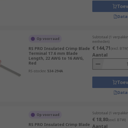
Toe
Data
Subtotaal (1 verpakki
Op voorraad
eenheden)
€ 144,71
RS PRO Insulated Crimp Blade
(excl. BTW
Terminal 17.6 mm Blade
Aantal
Length, 22 AWG to 16 AWG,
Red
RS-stocknr.
534-294A
Toe
Data
Subtotaal (1 verpakk
Op voorraad
€ 18,80
(excl. BTW)
RS PRO Insulated Crimp Blade
Aantal