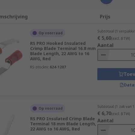
mschrijving
Prijs
Subtotaal (1 verpakk
Op voorraad
€ 5,60
(excl. BTW)
RS PRO Hooked Insulated
Aantal
Crimp Blade Terminal 16.8 mm
Blade Length, 22 AWG to 16
AWG, Red
RS-stocknr.
624-1207
Toe
Data
Subtotaal (1 zak van 
Op voorraad
€ 6,70
(excl. BTW)
RS PRO Insulated Crimp Blade
Aantal
Terminal 18 mm Blade Length,
22 AWG to 16 AWG, Red