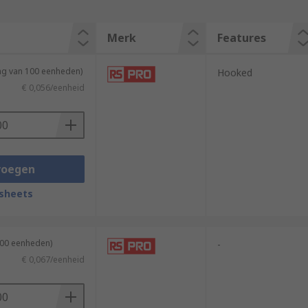
Merk
Features
ing van 100 eenheden)
Hooked
€ 0,056/eenheid
voegen
sheets
100 eenheden)
-
€ 0,067/eenheid