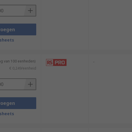
voegen
sheets
ing van 100 eenheden)
-
€ 0,249/eenheid
voegen
sheets