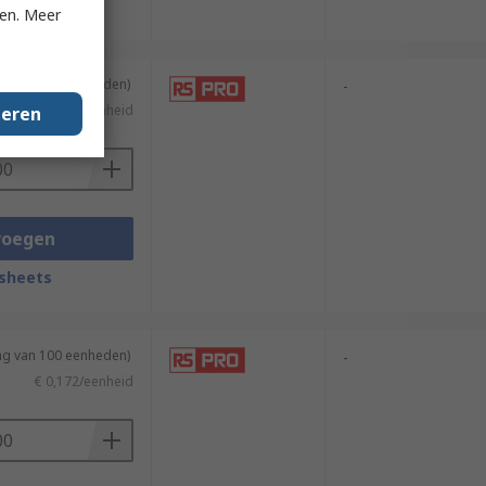
sheets
ken. Meer
ing van 100 eenheden)
-
€ 0,294/eenheid
geren
voegen
sheets
ing van 100 eenheden)
-
€ 0,172/eenheid