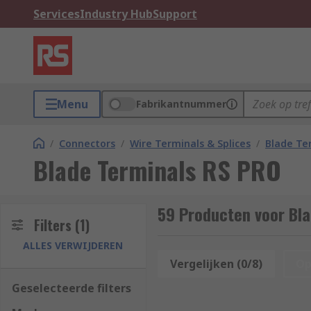
Services
Industry Hub
Support
Menu
Fabrikantnummer
/
Connectors
/
Wire Terminals & Splices
/
Blade Te
Blade Terminals RS PRO
59 Producten voor Bl
Filters
(1)
ALLES VERWIJDEREN
Vergelijken (0/8)
Op
Geselecteerde filters