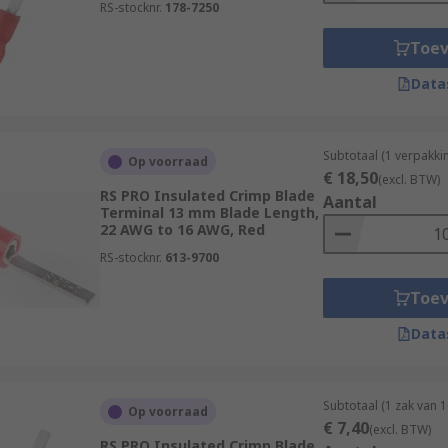
RS-stocknr.
178-7250
Toe
Data
Subtotaal (1 verpakk
Op voorraad
€ 18,50
(excl. BTW)
RS PRO Insulated Crimp Blade
Aantal
Terminal 13 mm Blade Length,
22 AWG to 16 AWG, Red
RS-stocknr.
613-9700
Toe
Data
Subtotaal (1 zak van 
Op voorraad
€ 7,40
(excl. BTW)
RS PRO Insulated Crimp Blade