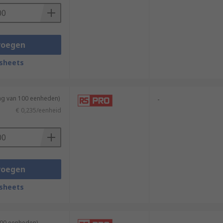
voegen
sheets
ing van 100 eenheden)
-
€ 0,235/eenheid
voegen
sheets
100 eenheden)