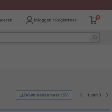
0
aceren
Inloggen / Registreer
Downloaden naar CSV
1
van
3