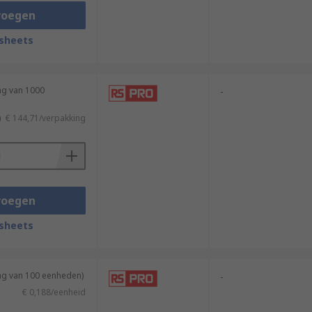
voegen
sheets
ng van 1000
-
)
€ 144,71/verpakking
voegen
sheets
ing van 100 eenheden)
-
€ 0,188/eenheid