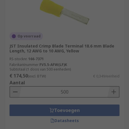
Op voorraad
JST Insulated Crimp Blade Terminal 18.6 mm Blade
Length, 12 AWG to 10 AWG, Yellow
RS-stocknr.
166-7371
Fabrikantnummer
FV5.5-AFW(LF)K
Subtotaal (1 doos van 500 eenheden)
€ 174,50
(excl. BTW)
€ 0,349/eenheid
Aantal
Toevoegen
Datasheets