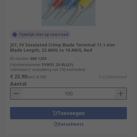
Tijdelijk niet op voorraad
JST, FV Insulated Crimp Blade Terminal 11.1 mm
Blade Length, 22 AWG to 16 AWG, Red
RS-stocknr.
688-1209
Fabrikantnummer
FVWS1.25-BL(LF)
Subtotaal (1 verpakking van 100 eenheden)
€ 23,90
(excl. BTW)
€ 0,239/eenheid
Aantal
Toevoegen
Datasheets