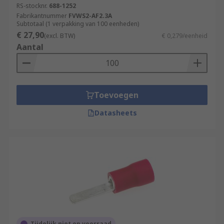
RS-stocknr.
688-1252
Fabrikantnummer
FVWS2-AF2.3A
Subtotaal (1 verpakking van 100 eenheden)
€ 27,90
(excl. BTW)
€ 0,279/eenheid
Aantal
Toevoegen
Datasheets
Tijdelijk niet op voorraad