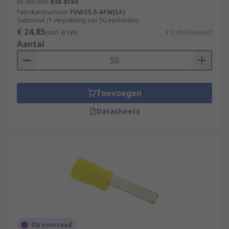
RS-stocknr.
838-8184
Fabrikantnummer
FVWS5.5-AFW(LF)
Subtotaal (1 verpakking van 50 eenheden)
€ 24,85
(excl. BTW)
€ 0,497/eenheid
Aantal
Toevoegen
Datasheets
Op voorraad