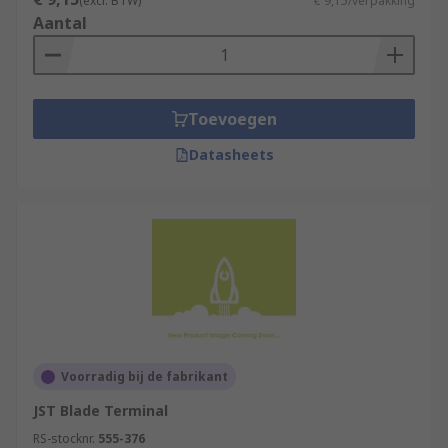
(excl. BTW)
€ 9,15/verpakking
Aantal
Toevoegen
Datasheets
Voorradig bij de fabrikant
JST Blade Terminal
RS-stocknr.
555-376