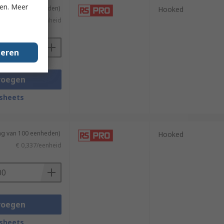
ken. Meer
ing van 100 eenheden)
Hooked
€ 0,142/eenheid
geren
voegen
sheets
ing van 100 eenheden)
Hooked
€ 0,337/eenheid
voegen
sheets