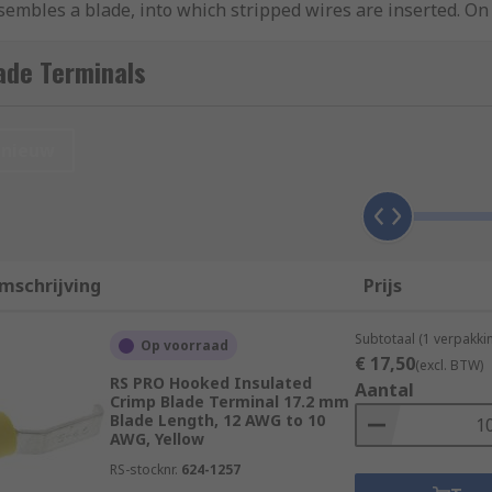
esembles a blade, into which stripped wires are inserted. On
-welded to the crimp blade terminals using a special crimp t
ade Terminals
 and other fixtures around the home.
nieuw
protection against corrosion because oxygen and moisture c
mschrijving
Prijs
 is more mechanically robust.
 crimped, which offers versatility for a wide range of applic
Subtotaal (1 verpakk
Op voorraad
€ 17,50
(excl. BTW)
RS PRO Hooked Insulated
Aantal
Crimp Blade Terminal 17.2 mm
Blade Length, 12 AWG to 10
e from PVC. The conductor strands are completely inserted i
AWG, Yellow
als come without sleeves and are mainly used for printed ci
RS-stocknr.
624-1257