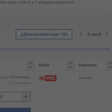
 the other side is a Y-shaped connection
ool.
Downloaden naar CSV
3
van
8
annot reach the metal parts of the
Merk
Features
ations.
ing van 100 eenheden)
Hooked
€ 0,175/eenheid
nto the crimp barrel, which prevents
rcuit boards.