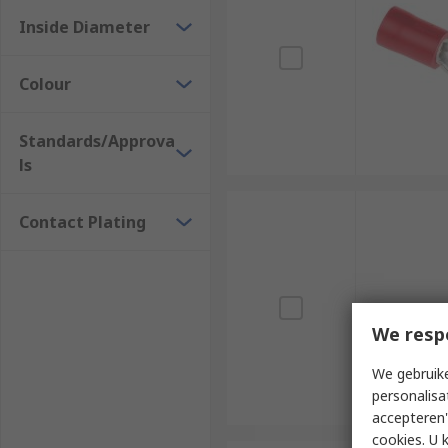
Inside Diameter
Colour
Standards/Approva
ls
Contact Plating
We resp
We gebruike
personalisa
accepteren"
cookies. U 