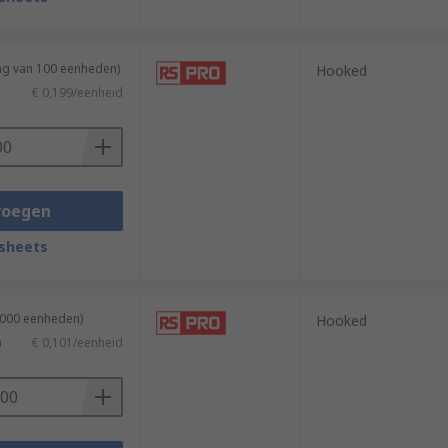
ing van 100 eenheden)
Hooked
€ 0,199/eenheid
voegen
sheets
1000 eenheden)
Hooked
)
€ 0,101/eenheid