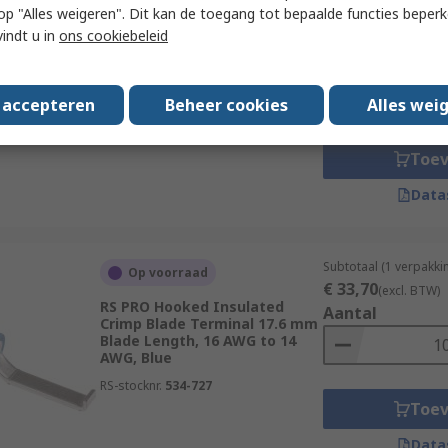
 u op "Alles weigeren". Dit kan de toegang tot bepaalde functies beper
Subtotaal (1 verpakk
Op voorraad
vindt u in
ons cookiebeleid
€ 14,20
(excl. BTW)
RS PRO Hooked Insulated
Aantal
Crimp Blade Terminal 16.8 mm
Blade Length, 22 AWG to 16
s accepteren
Beheer cookies
Alles wei
AWG, Red
RS-stocknr.
624-1213
Toe
Data
Subtotaal (1 verpakk
Op voorraad
€ 33,70
(excl. BTW)
RS PRO Hooked Insulated
Aantal
Crimp Blade Terminal 17.6 mm
Blade Length, 16 AWG to 14
AWG, Blue
RS-stocknr.
534-727
Toe
Data