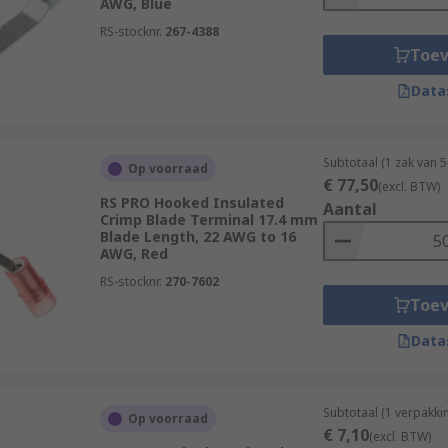
AWG, Blue
RS-stocknr.
267-4388
Toe
Data
Subtotaal (1 zak van 
Op voorraad
€ 77,50
(excl. BTW)
RS PRO Hooked Insulated
Aantal
Crimp Blade Terminal 17.4 mm
Blade Length, 22 AWG to 16
AWG, Red
RS-stocknr.
270-7602
Toe
Data
Subtotaal (1 verpakk
Op voorraad
€ 7,10
(excl. BTW)