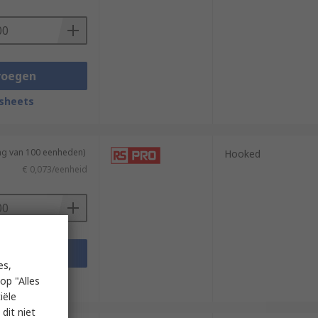
voegen
sheets
ing van 100 eenheden)
Hooked
€ 0,073/eenheid
voegen
es,
sheets
op "Alles
iële
dit niet