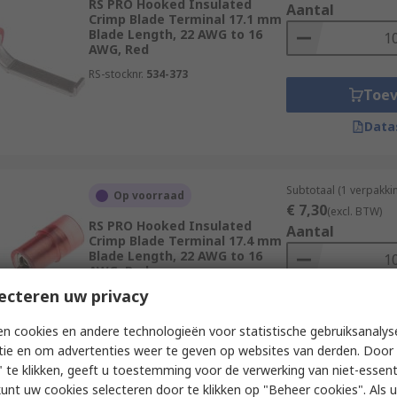
RS PRO Hooked Insulated
Aantal
Crimp Blade Terminal 17.1 mm
Blade Length, 22 AWG to 16
AWG, Red
RS-stocknr.
534-373
Toe
Data
Subtotaal (1 verpakk
Op voorraad
€ 7,30
(excl. BTW)
RS PRO Hooked Insulated
Aantal
Crimp Blade Terminal 17.4 mm
Blade Length, 22 AWG to 16
AWG, Red
ecteren uw privacy
RS-stocknr.
267-4063
Toe
n cookies en andere technologieën voor statistische gebruiksanalys
Data
tie en om advertenties weer te geven op websites van derden. Door 
 te klikken, geeft u toestemming voor de verwerking van niet-essent
kunt uw cookies selecteren door te klikken op "Beheer cookies". Als u 