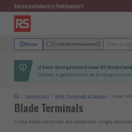
Services
Industry Hub
Support
Menu
Fabrikantnummer
U bent doorgestuurd naar RS Nederlan
Distrelec is gefuseerd met de RS Group om u een
/
Connectors
/
Wire Terminals & Splices
/
Blade Ter
Blade Terminals
Crimp blade terminals are solderless, single-wire ele