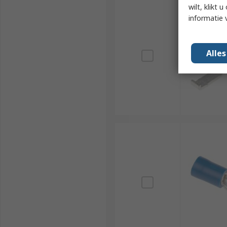
wilt, klikt
informatie 
Alle