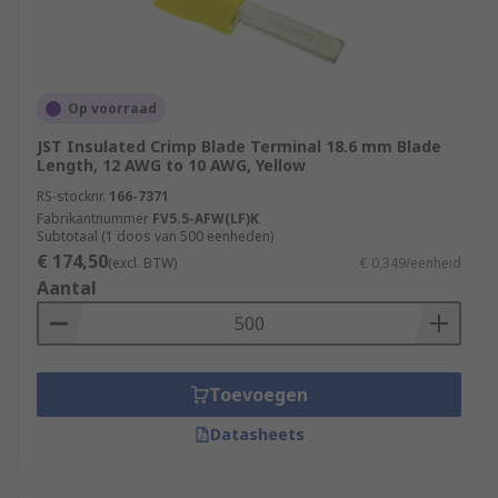
Op voorraad
JST Insulated Crimp Blade Terminal 18.6 mm Blade
Length, 12 AWG to 10 AWG, Yellow
RS-stocknr.
166-7371
Fabrikantnummer
FV5.5-AFW(LF)K
Subtotaal (1 doos van 500 eenheden)
€ 174,50
(excl. BTW)
€ 0,349/eenheid
Aantal
Toevoegen
Datasheets