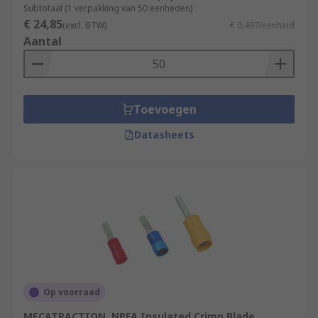
Subtotaal (1 verpakking van 50 eenheden)
€ 24,85
(excl. BTW)
€ 0,497/eenheid
Aantal
Toevoegen
Datasheets
Op voorraad
MECATRACTION, NPFA Insulated Crimp Blade