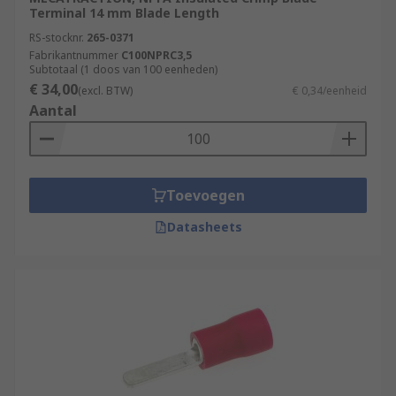
Terminal 14 mm Blade Length
RS-stocknr.
265-0371
Fabrikantnummer
C100NPRC3,5
Subtotaal (1 doos van 100 eenheden)
€ 34,00
(excl. BTW)
€ 0,34/eenheid
Aantal
Toevoegen
Datasheets