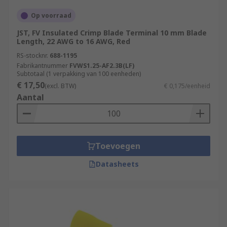
Op voorraad
JST, FV Insulated Crimp Blade Terminal 10 mm Blade
Length, 22 AWG to 16 AWG, Red
RS-stocknr.
688-1195
Fabrikantnummer
FVWS1.25-AF2.3B(LF)
Subtotaal (1 verpakking van 100 eenheden)
€ 17,50
(excl. BTW)
€ 0,175/eenheid
Aantal
Toevoegen
Datasheets