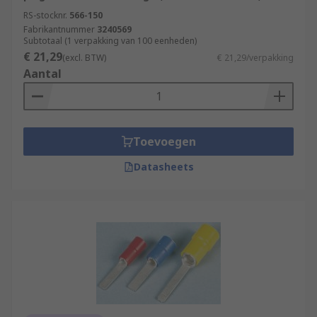
RS-stocknr.
566-150
Fabrikantnummer
3240569
Subtotaal (1 verpakking van 100 eenheden)
€ 21,29
(excl. BTW)
€ 21,29/verpakking
Aantal
Toevoegen
Datasheets