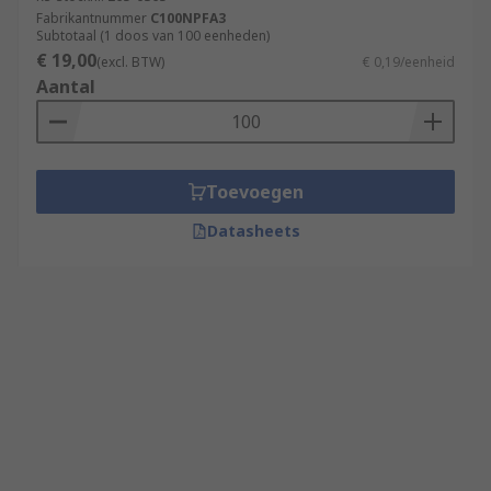
Fabrikantnummer
C100NPFA3
Subtotaal (1 doos van 100 eenheden)
€ 19,00
(excl. BTW)
€ 0,19/eenheid
Aantal
Toevoegen
Datasheets