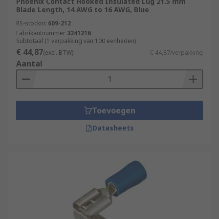
Phoenix Contact Hooked Insulated Lug 21.5 mm
Blade Length, 14 AWG to 16 AWG, Blue
RS-stocknr.
609-212
Fabrikantnummer
3241216
Subtotaal (1 verpakking van 100 eenheden)
€ 44,87
(excl. BTW)
€ 44,87/verpakking
Aantal
Toevoegen
Datasheets