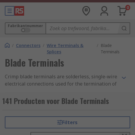
0
Fabrikantnummer
/
Connectors
/
Wire Terminals &
/
Blade
Splices
Terminals
Blade Terminals
Crimp blade terminals are solderless, single-wire
electrical connections used for the termination of
stranded wires.
141 Producten voor Blade Terminals
On one side of the
terminals
is a metal cradle
that resembles a blade, into which stripped wires
are inserted. On the other side is a Y-shaped
Filters
connection that's attached to a power source. The
wires are cold-welded to the crimp blade