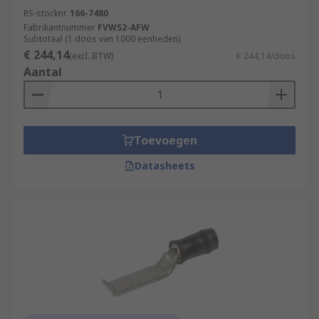
RS-stocknr.
166-7480
Fabrikantnummer
FVWS2-AFW
Subtotaal (1 doos van 1000 eenheden)
€ 244,14
(excl. BTW)
€ 244,14/doos
Aantal
Toevoegen
Datasheets