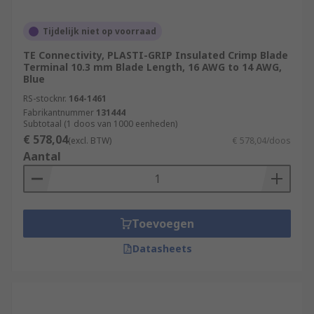
Tijdelijk niet op voorraad
TE Connectivity, PLASTI-GRIP Insulated Crimp Blade
Terminal 10.3 mm Blade Length, 16 AWG to 14 AWG,
Blue
RS-stocknr.
164-1461
Fabrikantnummer
131444
Subtotaal (1 doos van 1000 eenheden)
€ 578,04
(excl. BTW)
€ 578,04/doos
Aantal
Toevoegen
Datasheets