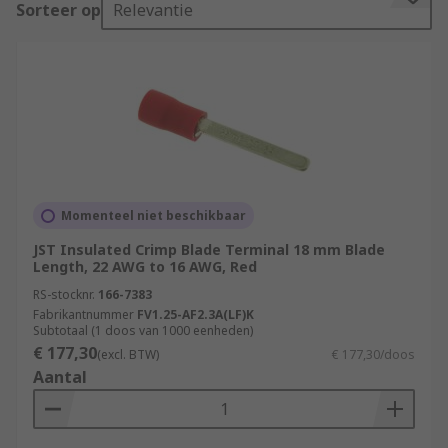
Sorteer op
Relevantie
terminals using a special crimp tool.
What are crimp blade terminals used for?
These terminals are typically seen on electric
lights and other fixtures around the home.
The benefits of using crimp blade terminals
include:
Momenteel niet beschikbaar
They provide gas-tight connections. This
JST Insulated Crimp Blade Terminal 18 mm Blade
Length, 22 AWG to 16 AWG, Red
gives protection against corrosion because
RS-stocknr.
166-7383
oxygen and moisture cannot reach the metal
Fabrikantnummer
FV1.25-AF2.3A(LF)K
parts of the fixtures.
Subtotaal (1 doos van 1000 eenheden)
€ 177,30
No soldering is needed, so the connection
(excl. BTW)
€ 177,30/doos
Aantal
joint is more mechanically robust.
Both small and large cross-section cables
can be crimped, which offers versatility for a