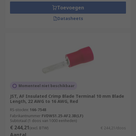
wide range of applications.
Toevoegen
Types of crimp blade terminals
Datasheets
Insulated terminals have a funnel shape sleeve,
made from PVC. The conductor strands are
completely inserted into the crimp barrel, which
prevents them from pulling out. Less bulky
uninsulated terminals come without sleeves and
are mainly used for printed circuit boards.
Momenteel niet beschikbaar
JST, AF Insulated Crimp Blade Terminal 10 mm Blade
Length, 22 AWG to 16 AWG, Red
RS-stocknr.
166-7548
Fabrikantnummer
FVDWS1.25-AF2.3B(LF)
Subtotaal (1 doos van 1000 eenheden)
€ 244,21
(excl. BTW)
€ 244,21/doos
Aantal