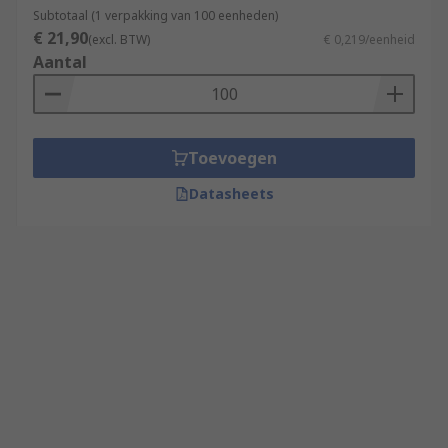
Subtotaal (1 verpakking van 100 eenheden)
€ 21,90
(excl. BTW)
€ 0,219/eenheid
Aantal
Toevoegen
Datasheets