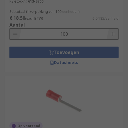
RS-stocknr.
613-9700
Subtotaal (1 verpakking van 100 eenheden)
€ 18,50
(excl. BTW)
€ 0,185/eenheid
Aantal
Toevoegen
Datasheets
Op voorraad