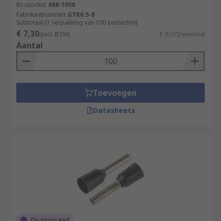
RS-stocknr.
688-1050
Fabrikantnummer
GTR0.5-8
Subtotaal (1 verpakking van 100 eenheden)
€ 7,30
(excl. BTW)
€ 0,073/eenheid
Aantal
Toevoegen
Datasheets
Op voorraad