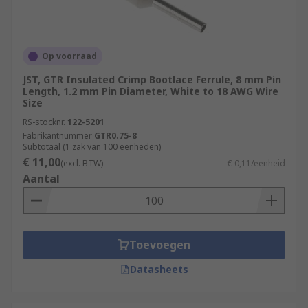
Op voorraad
JST, GTR Insulated Crimp Bootlace Ferrule, 8 mm Pin
Length, 1.2 mm Pin Diameter, White to 18 AWG Wire
Size
RS-stocknr.
122-5201
Fabrikantnummer
GTR0.75-8
Subtotaal (1 zak van 100 eenheden)
€ 11,00
(excl. BTW)
€ 0,11/eenheid
Aantal
Toevoegen
Datasheets