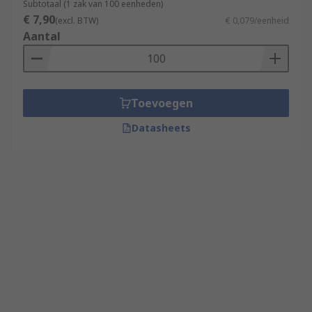
Subtotaal (1 zak van 100 eenheden)
€ 7,90
(excl. BTW)
€ 0,079/eenheid
Aantal
Toevoegen
Datasheets