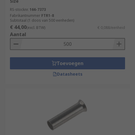
Size
RS-stocknr.
166-7373
Fabrikantnummer
FTR1-8
Subtotaal (1 doos van 500 eenheden)
€ 44,00
(excl. BTW)
€ 0,088/eenheid
Aantal
Toevoegen
Datasheets