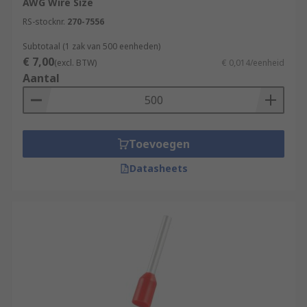
AWG Wire Size
RS-stocknr.
270-7556
Subtotaal (1 zak van 500 eenheden)
€ 7,00
(excl. BTW)
€ 0,014/eenheid
Aantal
Toevoegen
Datasheets