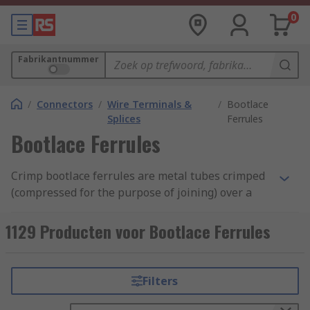
0
Fabrikantnummer
/
Connectors
/
Wire Terminals &
/
Bootlace
Splices
Ferrules
Bootlace Ferrules
Crimp bootlace ferrules are metal tubes crimped
(compressed for the purpose of joining) over a
stranded wire to allow for a reliable connection
with screw or spring clamps. Most bootlace
1129 Producten voor Bootlace Ferrules
ferrules have a colour-coded insulation collar
that protects the connection from contacts.
Filters
How do bootlace ferrules work?