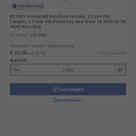
Op voorraad
RS PRO Insulated Bootlace Ferrule, 12 mm Pin
Length, 1.7 mm Pin Diameter, Red from 18 AWG to 18
AWG Wire Size
RS-stocknr.
270-7504
Subtotaal (1 zak van 1000 eenheden)
€ 23,00
(excl. BTW)
€ 0,023/eenheid
Aantal
Toevoegen
Datasheets