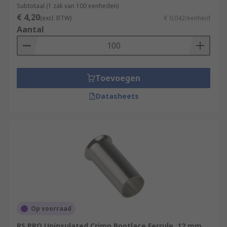
Subtotaal (1 zak van 100 eenheden)
€ 4,20
(excl. BTW)
€ 0,042/eenheid
Aantal
Toevoegen
Datasheets
Op voorraad
RS PRO Uninsulated Crimp Bootlace Ferrule, 12 mm