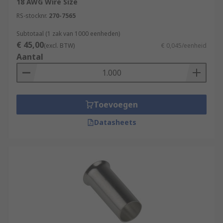
18 AWG Wire Size
RS-stocknr.
270-7565
Subtotaal (1 zak van 1000 eenheden)
€ 45,00
(excl. BTW)
€ 0,045/eenheid
Aantal
Toevoegen
Datasheets