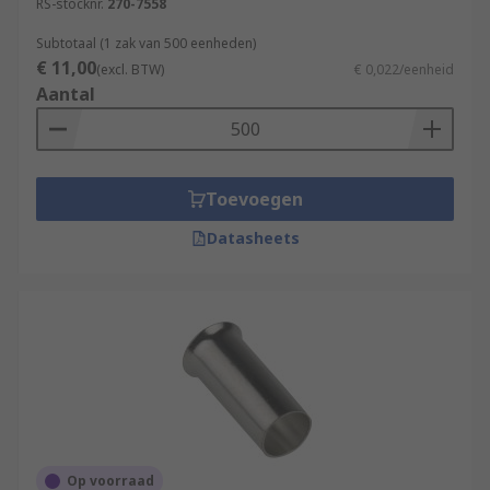
RS-stocknr.
270-7558
Subtotaal (1 zak van 500 eenheden)
€ 11,00
(excl. BTW)
€ 0,022/eenheid
Aantal
Toevoegen
Datasheets
Op voorraad