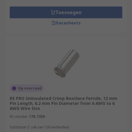
a variety of designs to suit different wire or cable
sizes.
Toevoegen
Where are they used?
Datasheets
Control units
Switching cabinets
Function units
Equipment with poke-in clamp or row clamp
connectors
Op voorraad
RS PRO Uninsulated Crimp Bootlace Ferrule, 12 mm
Pin Length, 6.2 mm Pin Diameter from 6 AWG to 6
AWG Wire Size
RS-stocknr.
178-7359
Subtotaal (1 zak van 100 eenheden)