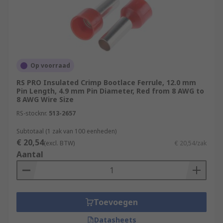
Op voorraad
RS PRO Insulated Crimp Bootlace Ferrule, 12.0 mm
Pin Length, 4.9 mm Pin Diameter, Red from 8 AWG to
8 AWG Wire Size
RS-stocknr.
513-2657
Subtotaal (1 zak van 100 eenheden)
€ 20,54
(excl. BTW)
€ 20,54/zak
Aantal
Toevoegen
Datasheets