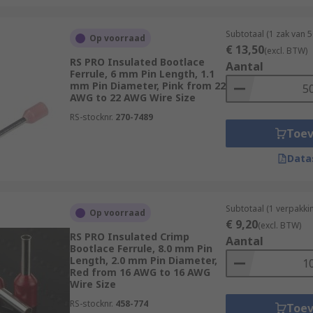
Subtotaal (1 zak van 
Op voorraad
€ 13,50
(excl. BTW)
RS PRO Insulated Bootlace
Aantal
Ferrule, 6 mm Pin Length, 1.1
mm Pin Diameter, Pink from 22
AWG to 22 AWG Wire Size
RS-stocknr.
270-7489
Toe
Data
Subtotaal (1 verpakk
Op voorraad
€ 9,20
(excl. BTW)
RS PRO Insulated Crimp
Aantal
Bootlace Ferrule, 8.0 mm Pin
Length, 2.0 mm Pin Diameter,
Red from 16 AWG to 16 AWG
Wire Size
RS-stocknr.
458-774
Toe