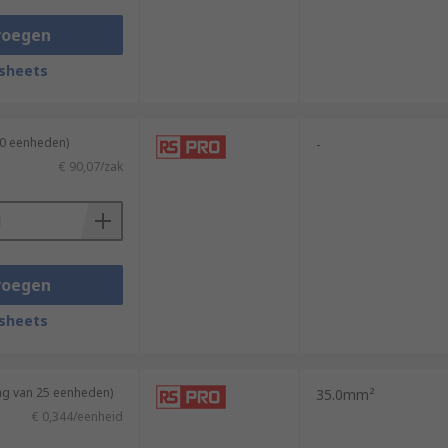
voegen
sheets
50 eenheden)
-
€ 90,07/zak
voegen
sheets
ng van 25 eenheden)
35.0mm²
€ 0,344/eenheid