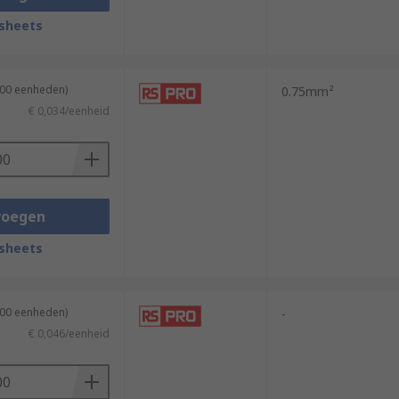
sheets
100 eenheden)
0.75mm²
€ 0,034/eenheid
voegen
sheets
100 eenheden)
-
€ 0,046/eenheid