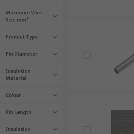
Equipment with poke-in clamp or row clamp co
Maximum Wire
Size mm²
Product Type
Pin Diameter
Insulation
Material
Colour
Pin Length
Insulation