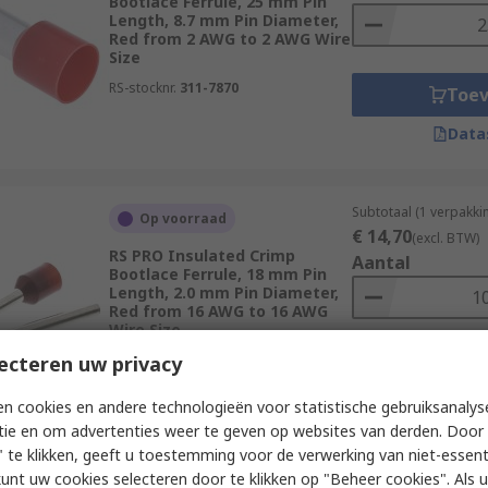
Bootlace Ferrule, 25 mm Pin
Length, 8.7 mm Pin Diameter,
Red from 2 AWG to 2 AWG Wire
Size
RS-stocknr.
311-7870
Toe
Data
Subtotaal (1 verpakk
Op voorraad
€ 14,70
(excl. BTW)
RS PRO Insulated Crimp
Aantal
Bootlace Ferrule, 18 mm Pin
Length, 2.0 mm Pin Diameter,
Red from 16 AWG to 16 AWG
Wire Size
ecteren uw privacy
RS-stocknr.
311-7937
Toe
Data
n cookies en andere technologieën voor statistische gebruiksanalys
tie en om advertenties weer te geven op websites van derden. Door 
 te klikken, geeft u toestemming voor de verwerking van niet-essent
kunt uw cookies selecteren door te klikken op "Beheer cookies". Als u 
Subtotaal (1 zak van 