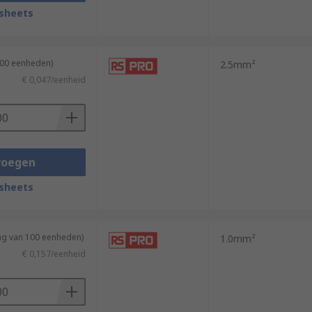
sheets
100 eenheden)
2.5mm²
€ 0,047/eenheid
voegen
sheets
ing van 100 eenheden)
1.0mm²
€ 0,157/eenheid