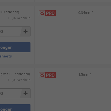
500 eenheden)
0.34mm²
€ 0,027/eenheid
voegen
sheets
ing van 100 eenheden)
1.5mm²
€ 0,092/eenheid
voegen