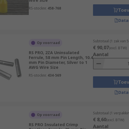
Wire Size
RS-stocknr.
458-768
Toe
Data
Subtotaal (1 zak van 
Op voorraad
€ 90,07
(excl. BTW)
RS PRO, 2ZA Uninsulated
Aantal
Ferrule, 58 mm Pin Length, 10.4
mm Pin Diameter, Silver to 1
AWG Wire Size
RS-stocknr.
434-569
Toe
Data
Subtotaal (1 verpakki
Op voorraad
€ 8,60
(excl. BTW)
RS PRO Insulated Crimp
Aantal