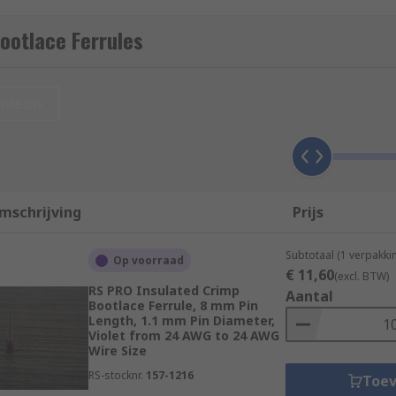
ootlace Ferrules
t's metal tube rather than the insulation, whereas with a 
nieuw
o the ferrule through the plastic collar so that the conducto
a
crimping tool
to crimp the metal tube to hold the wire or ca
mschrijving
Prijs
egree of contact reliability required by a wide range of appl
Subtotaal (1 verpakk
Op voorraad
€ 11,60
(excl. BTW)
RS PRO Insulated Crimp
Aantal
Bootlace Ferrule, 8 mm Pin
Length, 1.1 mm Pin Diameter,
Violet from 24 AWG to 24 AWG
Wire Size
RS-stocknr.
157-1216
Toe