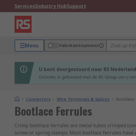
Services
Industry Hub
Support
Menu
Fabrikantnummer
U bent doorgestuurd naar RS Nederlan
Distrelec is gefuseerd met de RS Group om u een
/
Connectors
/
Wire Terminals & Splices
/
Bootlace 
Bootlace Ferrules
Crimp bootlace ferrules are metal tubes crimped (com
screw or spring clamps. Most bootlace ferrules have a