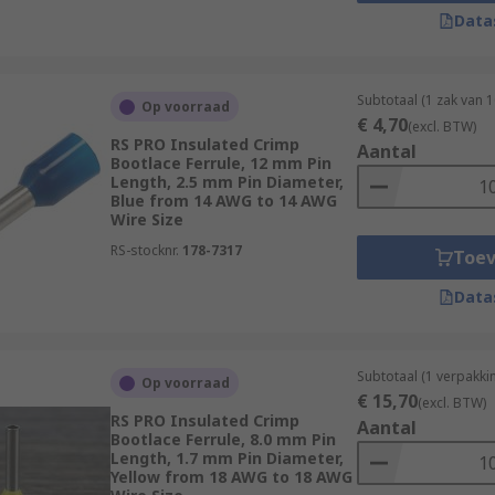
nnectors
Data
Subtotaal (1 zak van 
Op voorraad
€ 4,70
(excl. BTW)
RS PRO Insulated Crimp
Aantal
Bootlace Ferrule, 12 mm Pin
Length, 2.5 mm Pin Diameter,
Blue from 14 AWG to 14 AWG
Wire Size
RS-stocknr.
178-7317
Toe
Data
Subtotaal (1 verpakk
Op voorraad
€ 15,70
(excl. BTW)
RS PRO Insulated Crimp
Aantal
Bootlace Ferrule, 8.0 mm Pin
Length, 1.7 mm Pin Diameter,
Yellow from 18 AWG to 18 AWG