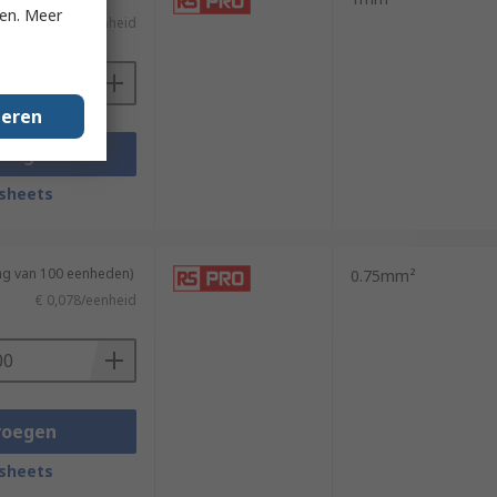
ken. Meer
€ 0,03/eenheid
geren
voegen
sheets
ing van 100 eenheden)
0.75mm²
€ 0,078/eenheid
voegen
sheets