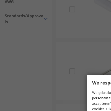
AWG
Standards/Approva
ls
We resp
We gebruike
personalisa
accepteren"
cookies. U 