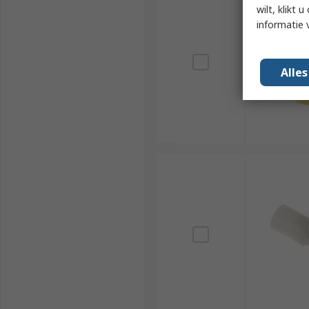
wilt, klikt
informatie 
Alle