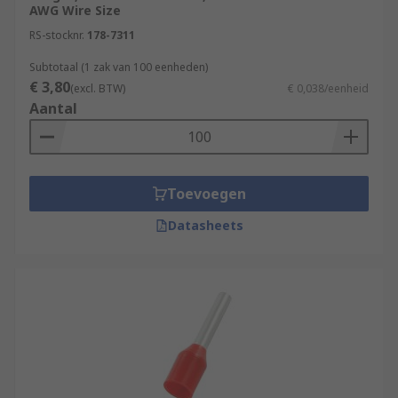
AWG Wire Size
RS-stocknr.
178-7311
Subtotaal (1 zak van 100 eenheden)
€ 3,80
(excl. BTW)
€ 0,038/eenheid
Aantal
Toevoegen
Datasheets