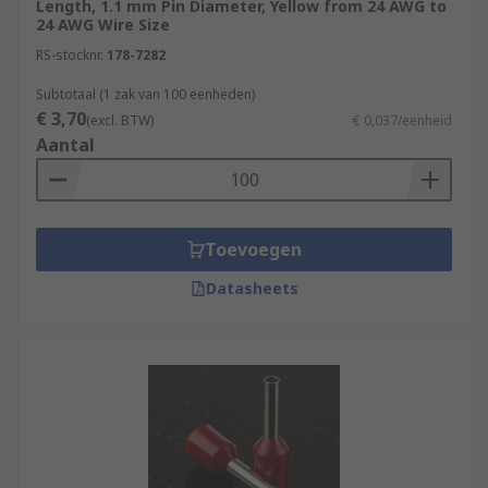
Length, 1.1 mm Pin Diameter, Yellow from 24 AWG to
24 AWG Wire Size
RS-stocknr.
178-7282
Subtotaal (1 zak van 100 eenheden)
€ 3,70
(excl. BTW)
€ 0,037/eenheid
Aantal
Toevoegen
Datasheets