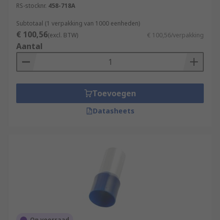
RS-stocknr.
458-718A
Subtotaal (1 verpakking van 1000 eenheden)
€ 100,56
(excl. BTW)
€ 100,56/verpakking
Aantal
Toevoegen
Datasheets
Op voorraad