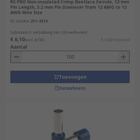
RS PRO Non-insulated Crimp Bootlace Ferrule, 12 mm
tube to hold the wire or cable in place for a
Pin Length, 3.2 mm Pin Diameter from 12 AWG to 12
stable connection.
AWG Wire Size
RS-stocknr.
211-4319
What are bootlace ferrules used for?
Subtotaal (1 verpakking van 100 eenheden)
€ 6,10
(excl. BTW)
€ 0,061/eenheid
Crimp bootlace ferrules are used to provide the
Aantal
high degree of contact reliability required by a
wide range of applications. They are available in
a variety of designs to suit different wire or cable
sizes.
Toevoegen
Where are they used?
Datasheets
Control units
Switching cabinets
Function units
Equipment with poke-in clamp or row clamp
connectors