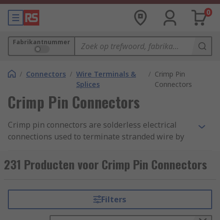
0
Fabrikantnummer
/
Connectors
/
Wire Terminals &
/
Crimp Pin
Splices
Connectors
Crimp Pin Connectors
Crimp pin connectors are solderless electrical
connections used to terminate stranded wire by
inserting the stripped end of the wire into part of
the terminal. The crimped end has a single pin
231 Producten voor Crimp Pin Connectors
and can be connected with other pins or inserted
separately into an appropriate receptacle.
Filters
What are crimp pin connectors used for?