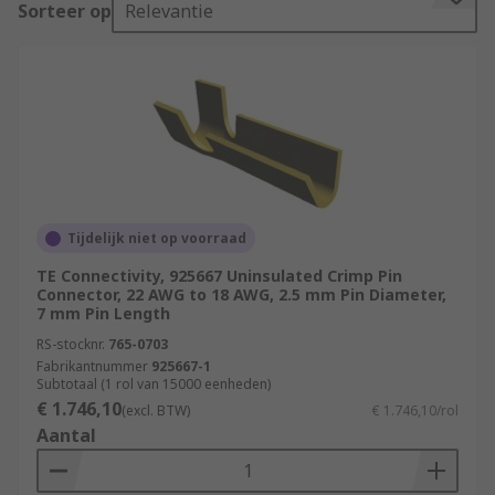
Sorteer op
Relevantie
Crimp pin connectors are most common in
industrial and military applications due to their
durability and flexibility. The automotive sector
often uses crimp pin connectors because they do
not need soldering. Crimp pin connectors are also
used in large-scale production, as they are quick
to reproduce reliable connections.
Types of crimp pin connectors
Tijdelijk niet op voorraad
TE Connectivity, 925667 Uninsulated Crimp Pin
The most common types of crimp pin connector
Connector, 22 AWG to 18 AWG, 2.5 mm Pin Diameter,
7 mm Pin Length
are:
RS-stocknr.
765-0703
Barrel connectors which are constructed of
Fabrikantnummer
925667-1
Subtotaal (1 rol van 15000 eenheden)
a cylindrical metal opening through which
€ 1.746,10
(excl. BTW)
€ 1.746,10/rol
the wire is inserted before crimping.
Aantal
Open barrel connectors, which have a U or V
shape in which the wire is spread or