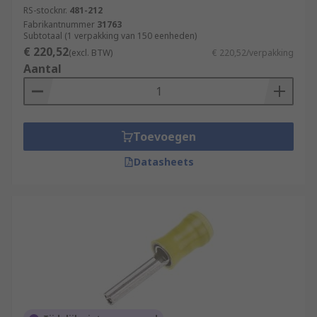
RS-stocknr.
481-212
Fabrikantnummer
31763
Subtotaal (1 verpakking van 150 eenheden)
€ 220,52
(excl. BTW)
€ 220,52/verpakking
Aantal
Toevoegen
Datasheets