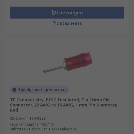
cradled.
Open-barrel crimp pin connectors are
Toevoegen
preferred for automation as there is no
Datasheets
need to funnel stranded wire into the
narrow opening of a barrel terminal.
Tijdelijk niet op voorraad
TE Connectivity, PIDG Insulated, Tin Crimp Pin
Connector, 22 AWG to 16 AWG, 1 mm Pin Diameter,
Red
RS-stocknr.
164-8832
Fabrikantnummer
165446
Subtotaal (1 doos van 1000 eenheden)