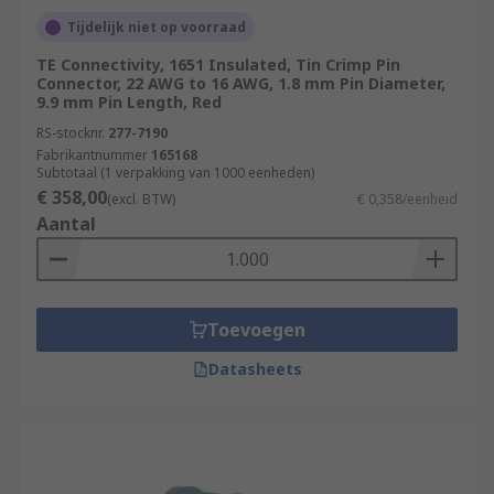
Tijdelijk niet op voorraad
TE Connectivity, 1651 Insulated, Tin Crimp Pin
Connector, 22 AWG to 16 AWG, 1.8 mm Pin Diameter,
9.9 mm Pin Length, Red
RS-stocknr.
277-7190
Fabrikantnummer
165168
Subtotaal (1 verpakking van 1000 eenheden)
€ 358,00
(excl. BTW)
€ 0,358/eenheid
Aantal
Toevoegen
Datasheets