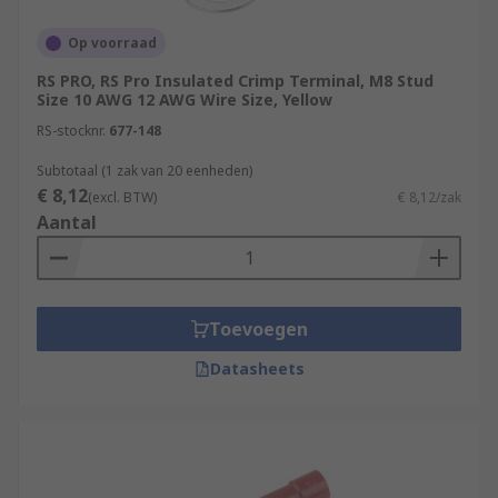
Red 0.5 mm² to 1.5 mm
Op voorraad
Yellow 2.5 mm² to 6 mm
RS PRO, RS Pro Insulated Crimp Terminal, M8 Stud
Blue 1.5 mm² to 2.5 mm
Size 10 AWG 12 AWG Wire Size, Yellow
RS-stocknr.
677-148
Other colours are available.
Subtotaal (1 zak van 20 eenheden)
Non-insulated
€ 8,12
(excl. BTW)
€ 8,12/zak
Aantal
Non-insulated terminals are bigger terminals.
Non-insulated terminals connect to bigger studs
and bolts. Non-insulated ring terminals have the
capacity to except larger stranded wire. More
Toevoegen
specialised tooling is required for these heavy-
Datasheets
duty terminals.