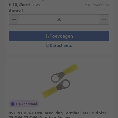
€ 18,25
(excl. BTW)
€ 0,365/eenheid
Aantal
Toevoegen
Datasheets
Op voorraad
RS PRO, DRNY Insulated Ring Terminal, M3 Stud Size
26 AWG 22 AWG Wire Size, Yellow