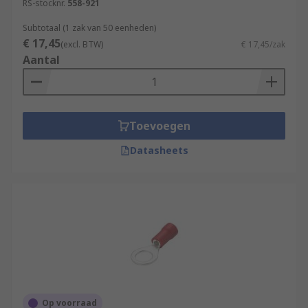
RS-stocknr.
558-921
Subtotaal (1 zak van 50 eenheden)
€ 17,45
(excl. BTW)
€ 17,45/zak
Aantal
Toevoegen
Datasheets
Op voorraad