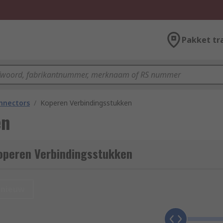
Pakket tr
onnectors
/
Koperen Verbindingsstukken
en
operen Verbindingsstukken
nieuw