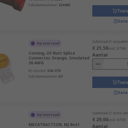
Fabrikantnummer
324485
Toe
Data
Subtotaal (1 verpakk
Op voorraad
€ 21,50
(excl. BTW)
Corning, UY Butt Splice
Aantal
Connector, Orange, Insulated
26 AWG
RS-stocknr.
536-970
Fabrikantnummer
UY
Toe
Data
Subtotaal (1 doos va
Op voorraad
€ 29,00
(excl. BTW)
MECATRACTION, MJ Butt
Aantal