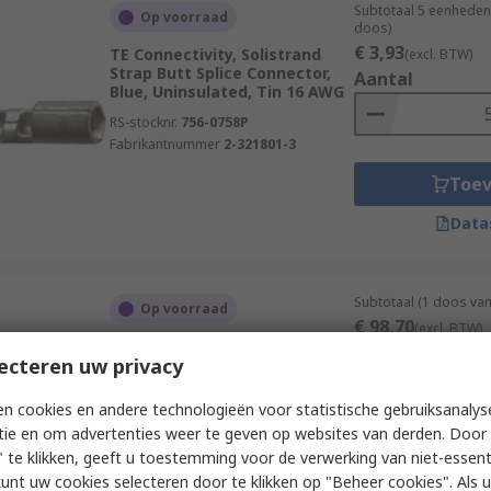
Subtotaal 5 eenheden 
Op voorraad
doos)
€ 3,93
TE Connectivity, Solistrand
(excl. BTW)
Strap Butt Splice Connector,
Aantal
Blue, Uninsulated, Tin 16 AWG
RS-stocknr.
756-0758P
Fabrikantnummer
2-321801-3
Toe
Data
Subtotaal (1 doos va
Op voorraad
€ 98,70
(excl. BTW)
TE Connectivity, XG7T Butt
Aantal
ecteren uw privacy
Wire Splice Connector,
Uninsulated, Tin
n cookies en andere technologieën voor statistische gebruiksanalys
RS-stocknr.
161-4396
tie en om advertenties weer te geven op websites van derden. Door 
Fabrikantnummer
709836-1
Toe
 te klikken, geeft u toestemming voor de verwerking van niet-essent
kunt uw cookies selecteren door te klikken op "Beheer cookies". Als u 