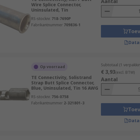
Aantal
Wire Splice Connector,
Uninsulated, Tin
RS-stocknr.
718-7690P
Fabrikantnummer
709836-1
Toe
Data
Subtotaal (1 verpakki
Op voorraad
€ 3,93
(excl. BTW)
TE Connectivity, Solistrand
Aantal
Strap Butt Splice Connector,
Blue, Uninsulated, Tin 16 AWG
RS-stocknr.
756-0758
Fabrikantnummer
2-321801-3
Toe
Data