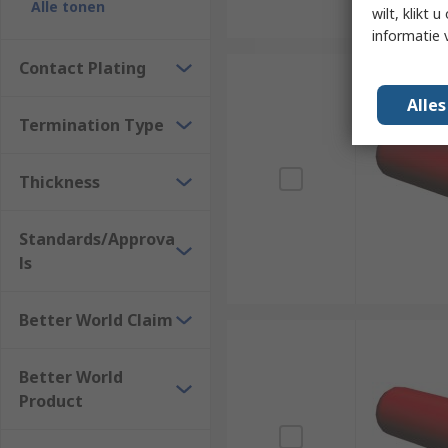
Alle tonen
wilt, klikt
informatie 
Contact Plating
Alle
Termination Type
Thickness
Standards/Approva
ls
Better World Claim
Better World
Product