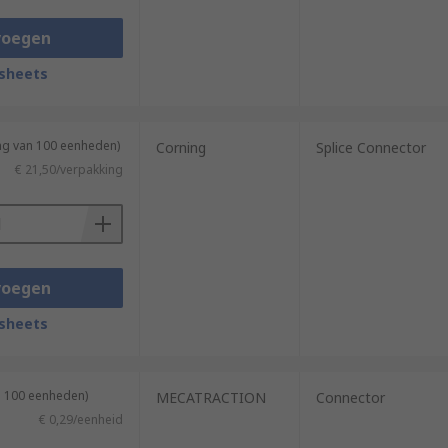
voegen
sheets
ing van 100 eenheden)
Corning
Splice Connector
€ 21,50/verpakking
voegen
sheets
n 100 eenheden)
MECATRACTION
Connector
€ 0,29/eenheid