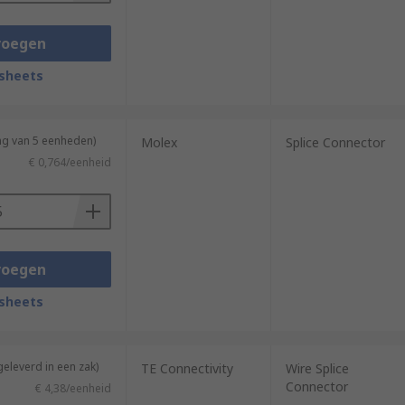
voegen
sheets
ng van 5 eenheden)
Molex
Splice Connector
€ 0,764/eenheid
voegen
sheets
geleverd in een zak)
TE Connectivity
Wire Splice
Connector
€ 4,38/eenheid