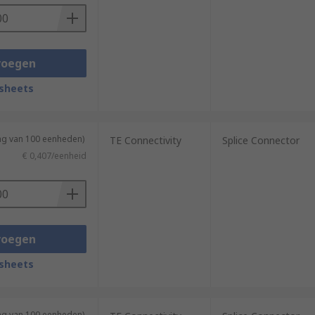
voegen
sheets
ing van 100 eenheden)
TE Connectivity
Splice Connector
€ 0,407/eenheid
voegen
sheets
ing van 100 eenheden)