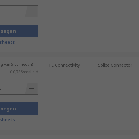
voegen
sheets
ng van 5 eenheden)
TE Connectivity
Splice Connector
€ 0,786/eenheid
voegen
sheets