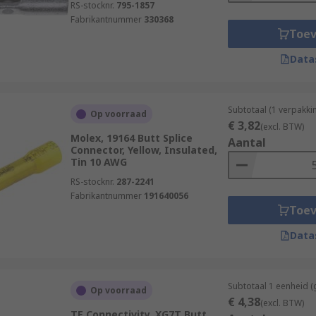
RS-stocknr.
795-1857
Fabrikantnummer
330368
Toe
Data
Subtotaal (1 verpakki
Op voorraad
€ 3,82
(excl. BTW)
Molex, 19164 Butt Splice
Aantal
Connector, Yellow, Insulated,
Tin 10 AWG
RS-stocknr.
287-2241
Fabrikantnummer
191640056
Toe
Data
Subtotaal 1 eenheid (
Op voorraad
€ 4,38
(excl. BTW)
TE Connectivity, XG7T Butt