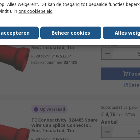
Data
 u op "Alles weigeren". Dit kan de toegang tot bepaalde functies beper
vindt u in
ons cookiebeleid
Subtotaal 5 eenheden 
Op voorraad
doos)
s accepteren
Beheer cookies
Alles wei
€ 4,76
TE Connectivity, 324485 Spare
(excl. BTW)
Wire Cap Splice Connector,
Aantal
Red, Insulated, Tin
RS-stocknr.
710-5339P
Fabrikantnummer
324485
Toe
Data
Subtotaal (1 verpakki
Op voorraad
€ 4,76
(excl. BTW)
TE Connectivity, 324485 Spare
Aantal
Wire Cap Splice Connector,
Red, Insulated, Tin
RS-stocknr.
710-5339