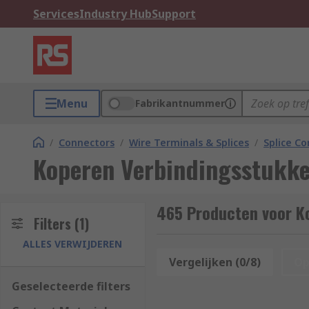
Services
Industry Hub
Support
Menu
Fabrikantnummer
/
Connectors
/
Wire Terminals & Splices
/
Splice C
Koperen Verbindingsstukk
465 Producten voor K
Filters
(1)
ALLES VERWIJDEREN
Vergelijken (0/8)
Op
Geselecteerde filters