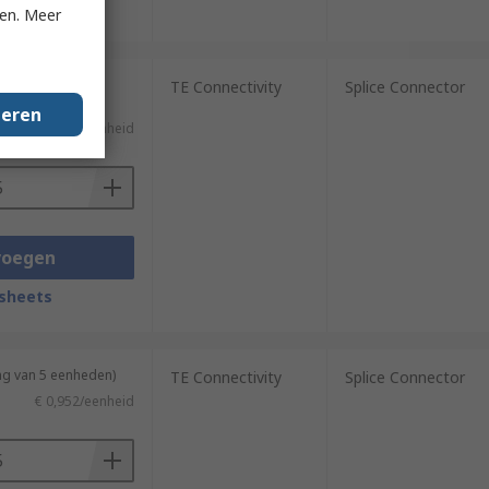
sheets
ken. Meer
(geleverd in een
TE Connectivity
Splice Connector
geren
€ 0,952/eenheid
voegen
sheets
ng van 5 eenheden)
TE Connectivity
Splice Connector
€ 0,952/eenheid