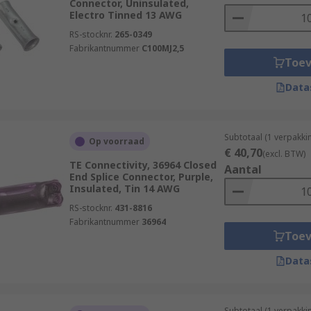
Connector, Uninsulated,
Electro Tinned 13 AWG
RS-stocknr.
265-0349
Fabrikantnummer
C100MJ2,5
Toe
Data
Subtotaal (1 verpakk
Op voorraad
€ 40,70
(excl. BTW)
TE Connectivity, 36964 Closed
Aantal
End Splice Connector, Purple,
Insulated, Tin 14 AWG
RS-stocknr.
431-8816
Fabrikantnummer
36964
Toe
Data
Subtotaal (1 verpakk