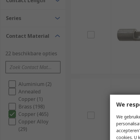
Contact Length
Series
Contact Material
22 beschikbare opties
Aluminium (2)
Annealed
Copper (1)
We resp
Brass (198)
Copper (465)
We gebruike
Copper Alloy
personalisa
(29)
accepteren"
cookies. U 