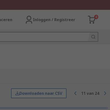
0
aceren
Inloggen / Registreer
Downloaden naar CSV
11
van
24