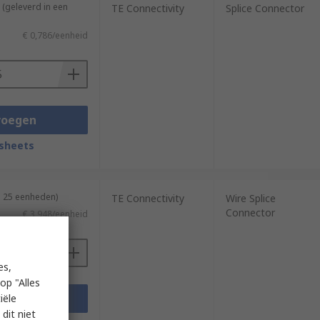
(geleverd in een
TE Connectivity
Splice Connector
€ 0,786/eenheid
voegen
sheets
n 25 eenheden)
TE Connectivity
Wire Splice
Connector
€ 3,948/eenheid
es,
op "Alles
voegen
iële
dit niet