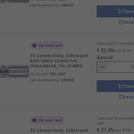
Fabrikantnummer
330367
Toe
Data
Subtotaal (1 verpakki
Op voorraad
€ 33,30
(excl. BTW)
TE Connectivity, Solistrand
Aantal
Butt Splice Connector,
Uninsulated, Tin 16 AWG
RS-stocknr.
795-1857
Fabrikantnummer
330368
Toe
Data
Subtotaal 50 eenhede
Op voorraad
zak)
€ 37,45
TE Connectivity, Solistrand
(excl. BTW)