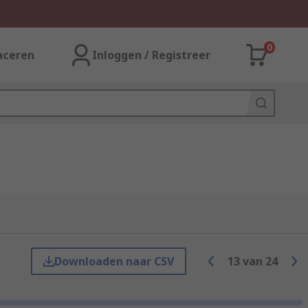
0
aceren
Inloggen / Registreer
Downloaden naar CSV
13
van
24