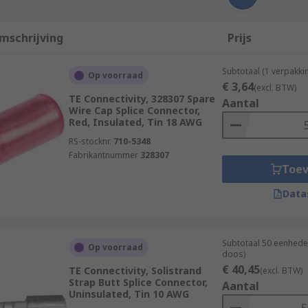
mschrijving
Prijs
Subtotaal (1 verpakki
Op voorraad
€ 3,64
(excl. BTW)
TE Connectivity, 328307 Spare
Aantal
Wire Cap Splice Connector,
Red, Insulated, Tin 18 AWG
RS-stocknr.
710-5348
Fabrikantnummer
328307
Toe
Data
Subtotaal 50 eenhede
Op voorraad
doos)
€ 40,45
TE Connectivity, Solistrand
(excl. BTW)
Strap Butt Splice Connector,
Aantal
Uninsulated, Tin 10 AWG