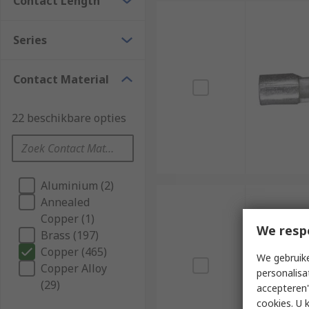
Contact Length
Series
Contact Material
22 beschikbare opties
Aluminium (2)
Annealed
Copper (1)
We resp
Brass (197)
Copper (465)
We gebruike
Copper Alloy
personalisa
(29)
accepteren"
cookies. U 