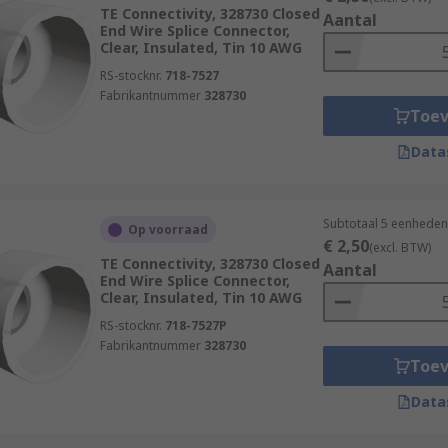
TE Connectivity, 328730 Closed
Aantal
End Wire Splice Connector,
Clear, Insulated, Tin 10 AWG
RS-stocknr.
718-7527
Fabrikantnummer
328730
Toe
Data
Subtotaal 5 eenheden 
Op voorraad
€ 2,50
(excl. BTW)
TE Connectivity, 328730 Closed
Aantal
End Wire Splice Connector,
Clear, Insulated, Tin 10 AWG
RS-stocknr.
718-7527P
Fabrikantnummer
328730
Toe
Data