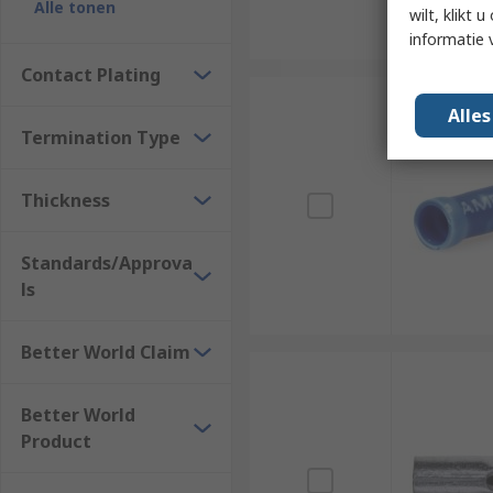
Alle tonen
wilt, klikt
informatie 
Contact Plating
Alle
Termination Type
Thickness
Standards/Approva
ls
Better World Claim
Better World
Product