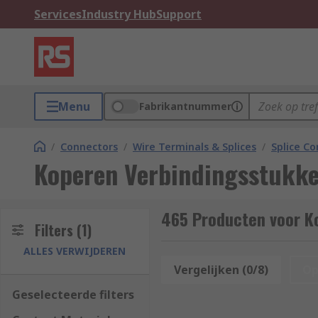
Services
Industry Hub
Support
Menu
Fabrikantnummer
/
Connectors
/
Wire Terminals & Splices
/
Splice C
Koperen Verbindingsstukk
465 Producten voor K
Filters
(1)
ALLES VERWIJDEREN
Vergelijken (0/8)
Op
Geselecteerde filters