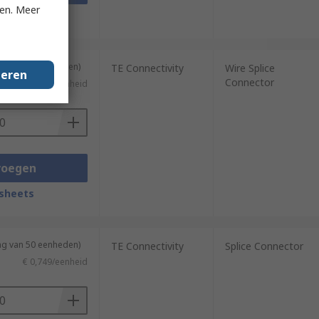
ken. Meer
sheets
ng van 50 eenheden)
TE Connectivity
Wire Splice
geren
Connector
€ 0,314/eenheid
voegen
sheets
ng van 50 eenheden)
TE Connectivity
Splice Connector
€ 0,749/eenheid