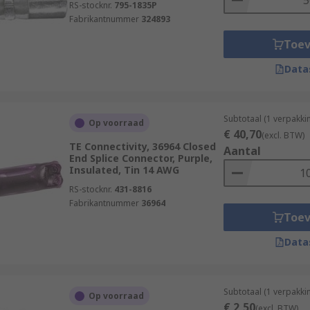
RS-stocknr.
795-1835P
Fabrikantnummer
324893
Toe
Data
Subtotaal (1 verpakk
Op voorraad
€ 40,70
(excl. BTW)
TE Connectivity, 36964 Closed
Aantal
End Splice Connector, Purple,
Insulated, Tin 14 AWG
RS-stocknr.
431-8816
Fabrikantnummer
36964
Toe
Data
Subtotaal (1 verpakki
Op voorraad
€ 2,50
(excl. BTW)