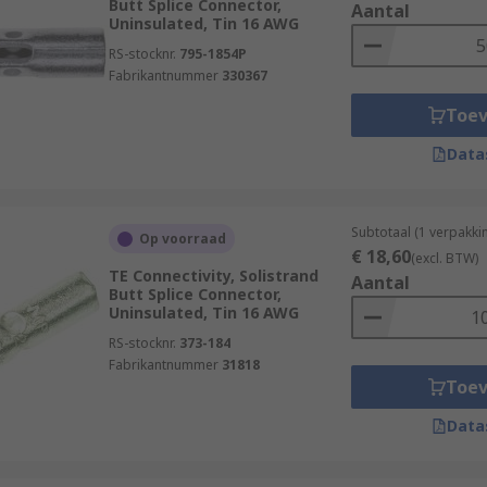
Butt Splice Connector,
Aantal
Uninsulated, Tin 16 AWG
RS-stocknr.
795-1854P
Fabrikantnummer
330367
Toe
Data
Subtotaal (1 verpakk
Op voorraad
€ 18,60
(excl. BTW)
TE Connectivity, Solistrand
Aantal
Butt Splice Connector,
Uninsulated, Tin 16 AWG
RS-stocknr.
373-184
Fabrikantnummer
31818
Toe
Data