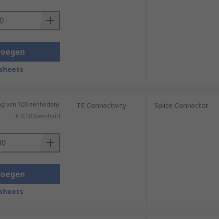
voegen
sheets
ing van 100 eenheden)
TE Connectivity
Splice Connector
€ 0,186/eenheid
voegen
sheets