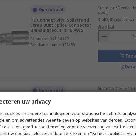
Subtotaal 50 eenhede
Op voorraad
doos)
€ 40,05
TE Connectivity, Solistrand
(excl. BTW)
Strap Butt Splice Connector,
Aantal
Uninsulated, Tin 16 AWG
RS-stocknr.
795-1813P
Fabrikantnummer
322459
Toe
Data
Subtotaal (1 doos va
Op voorraad
€ 256,50
(excl. BTW
ecteren uw privacy
TE Connectivity, Solistrand
Aantal
Butt Splice Connector,
Uninsulated, Tin 16 AWG
n cookies en andere technologieën voor statistische gebruiksanalys
RS-stocknr.
164-8609
tie en om advertenties weer te geven op websites van derden. Door 
Fabrikantnummer
31819
 te klikken, geeft u toestemming voor de verwerking van niet-essent
Toe
kunt uw cookies selecteren door te klikken op "Beheer cookies". Als u 