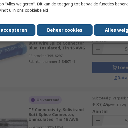
 u op "Alles weigeren". Dit kan de toegang tot bepaalde functies beper
Data
vindt u in
ons cookiebeleid
Subtotaal (1 verpakki
Op voorraad
s accepteren
Beheer cookies
Alles wei
€ 15,70
(excl. BTW)
TE Connectivity, PLASTI-GRIP
Aantal
Butt Wire Splice Connector,
Blue, Insulated, Tin 16 AWG
RS-stocknr.
795-6297
Fabrikantnummer
2-34071-1
Toe
Data
Subtotaal (1 verpakki
Op voorraad
€ 37,45
(excl. BTW)
TE Connectivity, Solistrand
Aantal
Butt Splice Connector,
Uninsulated, Tin 16 AWG
RS-stocknr.
795-1854