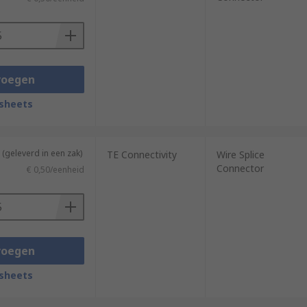
voegen
sheets
(geleverd in een zak)
TE Connectivity
Wire Splice
Connector
€ 0,50/eenheid
voegen
sheets