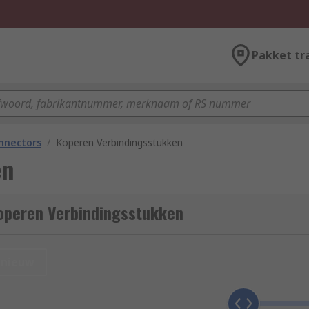
Pakket tr
onnectors
/
Koperen Verbindingsstukken
en
operen Verbindingsstukken
nieuw