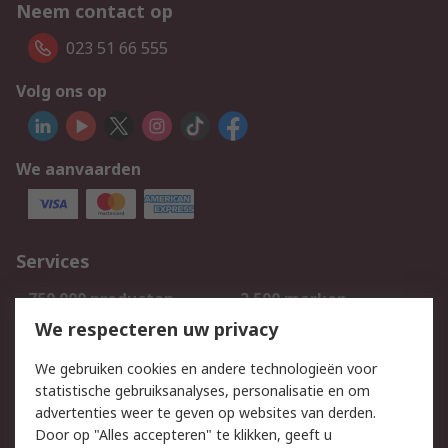
Neem contact op
023 51 66 555
Volg ons op
We aanvaarden
Services
750.000 producten
2.500 merken
Bestellen
Inkoopoplossingen
We respecteren uw privacy
Retouren
Technisch advies
We gebruiken cookies en andere technologieën voor
Track & Trace
statistische gebruiksanalyses, personalisatie en om
advertenties weer te geven op websites van derden.
Wettelijk
Door op "Alles accepteren" te klikken, geeft u