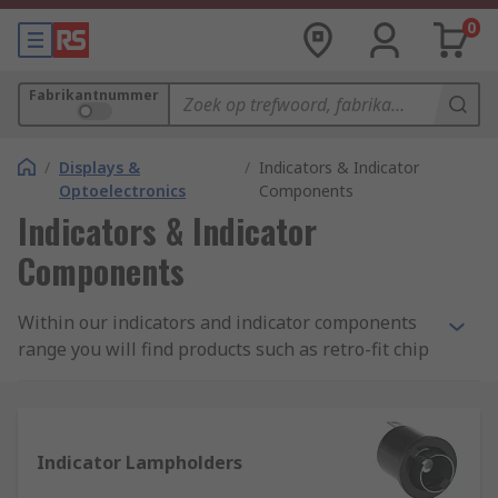
0
Fabrikantnummer
/
Displays &
/
Indicators & Indicator
Optoelectronics
Components
Indicators & Indicator
Components
Within our indicators and indicator components
range you will find products such as retro-fit chip
LED lights and panel mount LEDs for an energy
efficient solution, as well as the filament lamp
models and accessories like lamp holders. Find
leading brands such as Marl, Arcoelectric and
Indicator Lampholders
Oxley, or choose our own RS Pro range for quality