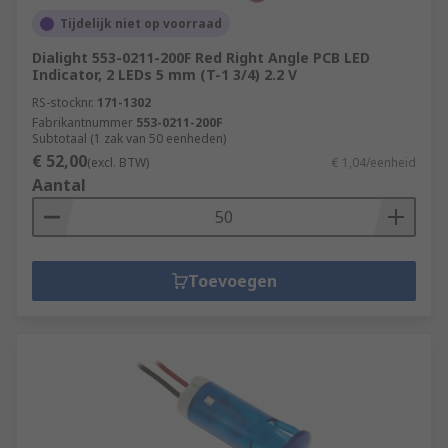
select the best product for your needs, including:
Tijdelijk niet op voorraad
Application and environmental factors
Dialight 553-0211-200F Red Right Angle PCB LED
Indicator, 2 LEDs 5 mm (T-1 3/4) 2.2 V
IP rating
RS-stocknr.
171-1302
Mounting style
Fabrikantnummer
553-0211-200F
Subtotaal (1 zak van 50 eenheden)
Terminal type
€ 52,00
(excl. BTW)
€ 1,04/eenheid
Light output level
Aantal
Toevoegen