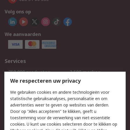
Volg ons op
We aanvaarden
Services
750.000 producten
2.500 merken
Bestellen
Inkoopoplossingen
We respecteren uw privacy
Retouren
Technisch advies
We gebruiken cookies en andere technologieën voor
Track & Trace
statistische gebruiksanalyses, personalisatie en om
advertenties weer te geven op websites van derden.
Wettelijk
Door op "Alles accepteren" te klikken, geeft u
toestemming voor de verwerking van niet-essentiële
Cookiebeleid
Email veiligheid
cookies. U kunt uw cookies selecteren door te klikken op