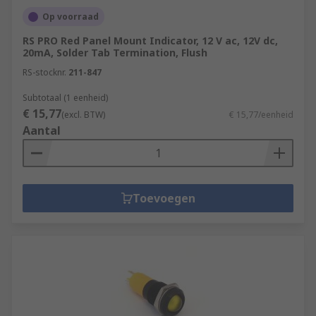
select the best product for your needs, including:
Op voorraad
Application and environmental factors
RS PRO Red Panel Mount Indicator, 12 V ac, 12V dc,
20mA, Solder Tab Termination, Flush
IP rating
RS-stocknr.
211-847
Mounting style
Subtotaal (1 eenheid)
Terminal type
€ 15,77
(excl. BTW)
€ 15,77/eenheid
Light output level
Aantal
Toevoegen