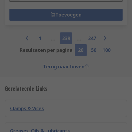
Toevoegen
1
239
247
Resultaten per pagina
20
50
100
Terug naar boven
Gerelateerde Links
Clamps & Vices
Greases, Oils & Lubricants