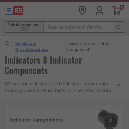
0
Fabrikantnummer
/
Displays &
/
Indicators & Indicator
Optoelectronics
Components
Indicators & Indicator
Components
Within our indicators and indicator components
range you will find products such as retro-fit chip
LED lights and panel mount LEDs for an energy
efficient solution, as well as the filament lamp
models and accessories like lamp holders. Find
leading brands such as Marl, Arcoelectric and
Indicator Lampholders
Oxley, or choose our own RS Pro range for quality