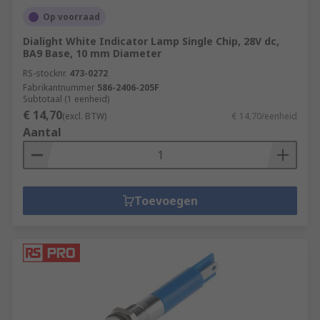
select the best product for your needs, including:
Op voorraad
Application and environmental factors
Dialight White Indicator Lamp Single Chip, 28V dc,
BA9 Base, 10 mm Diameter
IP rating
RS-stocknr.
473-0272
Mounting style
Fabrikantnummer
586-2406-205F
Subtotaal (1 eenheid)
Terminal type
€ 14,70
(excl. BTW)
€ 14,70/eenheid
Light output level
Aantal
Toevoegen