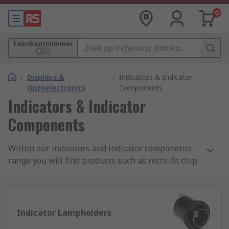
0
Fabrikantnummer
/
Displays &
/
Indicators & Indicator
Optoelectronics
Components
Indicators & Indicator
Components
Within our indicators and indicator components
range you will find products such as retro-fit chip
LED lights and panel mount LEDs for an energy
efficient solution, as well as the filament lamp
models and accessories like lamp holders. Find
leading brands such as Marl, Arcoelectric and
Indicator Lampholders
Oxley, or choose our own RS Pro range for quality