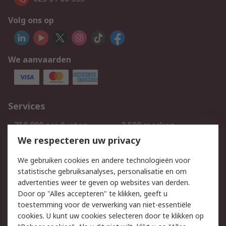
Volg ons op
We aanvaarden
Services
750.000 producten
2.500 merken
Bestellen
Inkoopoplossingen
We respecteren uw privacy
Retouren
Technisch advies
We gebruiken cookies en andere technologieën voor
Track & Trace
statistische gebruiksanalyses, personalisatie en om
advertenties weer te geven op websites van derden.
Wettelijk
Door op "Alles accepteren" te klikken, geeft u
toestemming voor de verwerking van niet-essentiële
Cookiebeleid
Email veiligheid
cookies. U kunt uw cookies selecteren door te klikken op