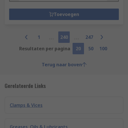
Toevoegen
1
240
247
Resultaten per pagina
20
50
100
Terug naar boven
Gerelateerde Links
Clamps & Vices
Greases, Oils & Lubricants