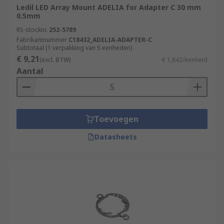
Ledil LED Array Mount ADELIA for Adapter C 30 mm
0.5mm
RS-stocknr.
252-5789
Fabrikantnummer
C18432_ADELIA-ADAPTER-C
Subtotaal (1 verpakking van 5 eenheden)
€ 9,21
(excl. BTW)
€ 1,842/eenheid
Aantal
Toevoegen
Datasheets