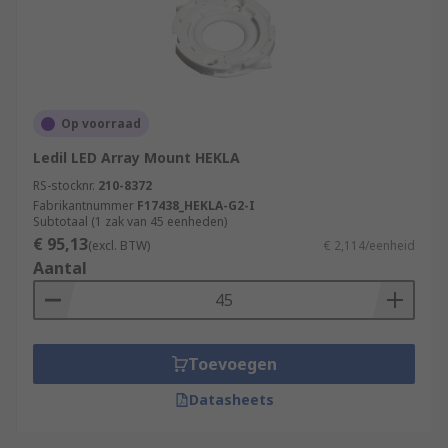
Op voorraad
Ledil LED Array Mount HEKLA
RS-stocknr.
210-8372
Fabrikantnummer
F17438_HEKLA-G2-I
Subtotaal (1 zak van 45 eenheden)
€ 95,13
(excl. BTW)
€ 2,114/eenheid
Aantal
Toevoegen
Datasheets