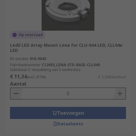
Op voorraad
Ledil LED Array Mount Lena for CLU-044 LED, CLL04x
LED
RS-stocknr.
918-9045
Fabrikantnummer
C12692_LENA-STD-BASE-CLL040
Subtotaal (1 verpakking van 5 eenheden)
€ 11,34
(excl. BTW)
€ 2,268/eenheid
Aantal
Toevoegen
Datasheets