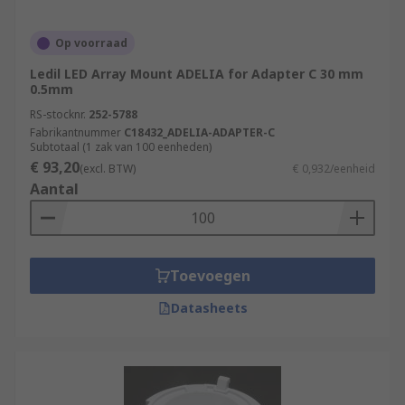
Op voorraad
Ledil LED Array Mount ADELIA for Adapter C 30 mm
0.5mm
RS-stocknr.
252-5788
Fabrikantnummer
C18432_ADELIA-ADAPTER-C
Subtotaal (1 zak van 100 eenheden)
€ 93,20
(excl. BTW)
€ 0,932/eenheid
Aantal
Toevoegen
Datasheets