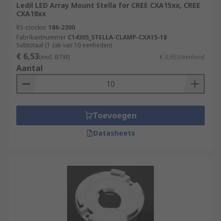
Ledil LED Array Mount Stella for CREE CXA15xx, CREE
CXA18xx
RS-stocknr.
186-2300
Fabrikantnummer
C14305_STELLA-CLAMP-CXA15-18
Subtotaal (1 zak van 10 eenheden)
€ 6,53
(excl. BTW)
€ 0,653/eenheid
Aantal
Toevoegen
Datasheets