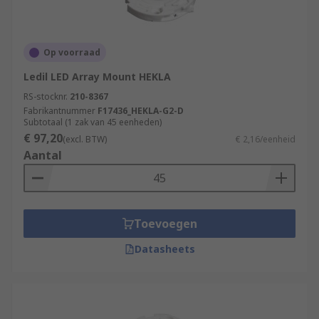
Op voorraad
Ledil LED Array Mount HEKLA
RS-stocknr.
210-8367
Fabrikantnummer
F17436_HEKLA-G2-D
Subtotaal (1 zak van 45 eenheden)
€ 97,20
(excl. BTW)
€ 2,16/eenheid
Aantal
Toevoegen
Datasheets