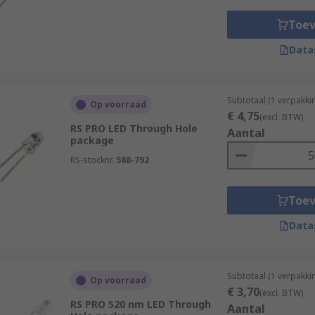
Toe
Data
Subtotaal (1 verpakki
Op voorraad
€ 4,75
(excl. BTW)
RS PRO LED Through Hole
Aantal
package
RS-stocknr.
588-792
Toe
Data
Subtotaal (1 verpakki
Op voorraad
€ 3,70
(excl. BTW)
RS PRO 520 nm LED Through
Aantal