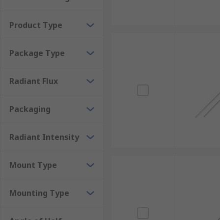
• 808 nm – suitable for medical treatments, space op
Product Type
• 830 nm – suitable for automated card reader syste
Package Type
• 850 nm – suitable for night vision cameras, CCTV m
• 940 nm – suitable for remote controllers
Radiant Flux
Packaging
Radiant Intensity
Mount Type
Mounting Type