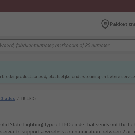
Pakket tr
d
 breder productaanbod, plaatselijke ondersteuning en betere service
 Diodes
/
IR LEDs
Solid State Lighting) type of LED diode that sends out the li
receiver to support a wireless communication between 2 or m