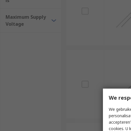
ls
Maximum Supply
Voltage
We resp
We gebruike
personalisa
accepteren"
cookies. U 