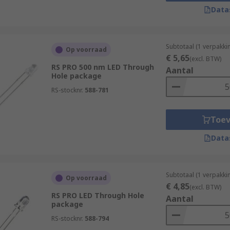
Data
tical communication, infrared illumination
ms
Subtotaal (1 verpakki
Op voorraad
€ 5,65
onitoring systems, digital photography
(excl. BTW)
RS PRO 500 nm LED Through
Aantal
Hole package
RS-stocknr.
588-781
Toe
Data
Subtotaal (1 verpakki
Op voorraad
€ 4,85
(excl. BTW)
RS PRO LED Through Hole
Aantal
package
RS-stocknr.
588-794