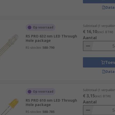
Data
Subtotaal (1 verpakki
Op voorraad
€ 16,10
(excl. BTW)
RS PRO 632 nm LED Through
Aantal
Hole package
RS-stocknr.
588-790
Toe
Data
Subtotaal (1 verpakki
Op voorraad
€ 3,15
(excl. BTW)
RS PRO 610 nm LED Through
Aantal
Hole package
RS-stocknr.
588-785