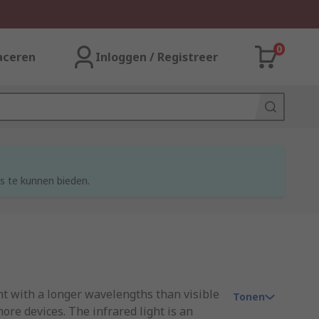
0
aceren
Inloggen / Registreer
s te kunnen bieden.
ght with a longer wavelengths than visible
Tonen
ore devices. The infrared light is an