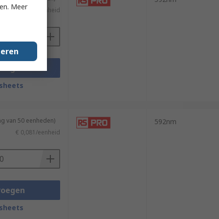
ken. Meer
€ 0,05/eenheid
geren
voegen
sheets
ng van 50 eenheden)
592nm
€ 0,081/eenheid
voegen
sheets