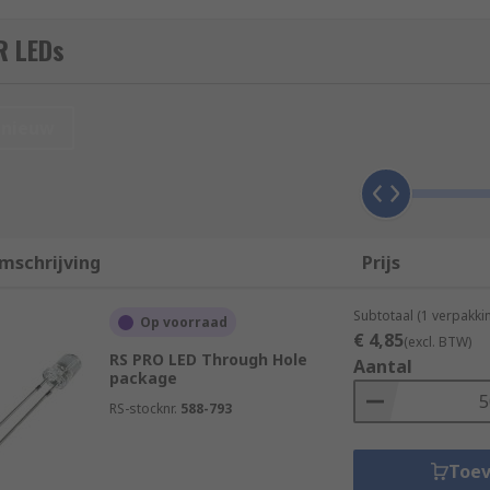
e range between 700 nm to 1mm. IR diodes are especially use
R LEDs
nieuw
mschrijving
Prijs
Subtotaal (1 verpakki
Op voorraad
€ 4,85
(excl. BTW)
RS PRO LED Through Hole
Aantal
package
RS-stocknr.
588-793
Toe