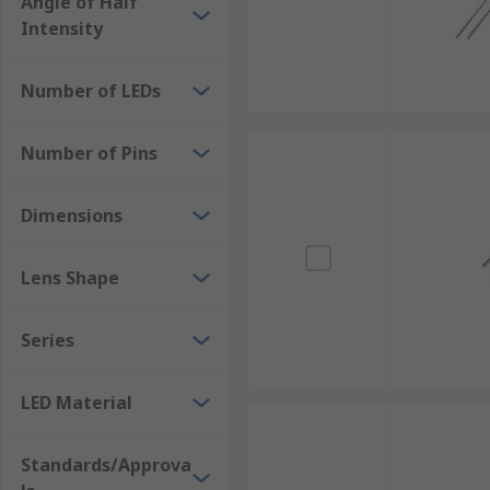
Angle of Half
Intensity
Number of LEDs
Number of Pins
Dimensions
Lens Shape
Series
LED Material
Standards/Approva