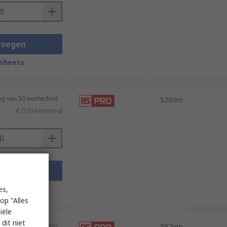
voegen
sheets
ng van 50 eenheden)
520nm
€ 0,074/eenheid
voegen
sheets
es,
op "Alles
iële
dit niet
ng van 50 eenheden)
592nm