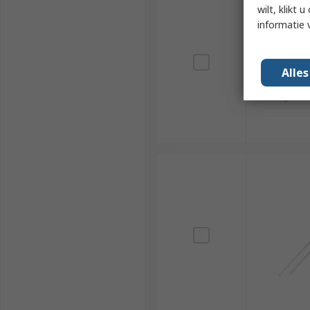
wilt, klikt
informatie 
Alle