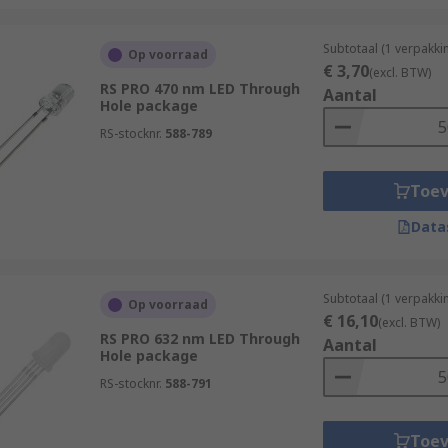
Subtotaal (1 verpakki
Op voorraad
€ 3,70
(excl. BTW)
RS PRO 470 nm LED Through
Aantal
Hole package
RS-stocknr.
588-789
Toe
Data
Subtotaal (1 verpakki
Op voorraad
€ 16,10
(excl. BTW)
RS PRO 632 nm LED Through
Aantal
Hole package
RS-stocknr.
588-791
Toe