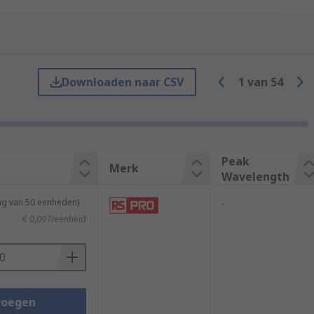
ful for an electronic industry and
Downloaden naar CSV
1
van
54
Peak
Merk
Wavelength
ng van 50 eenheden)
-
€ 0,097/eenheid
voegen