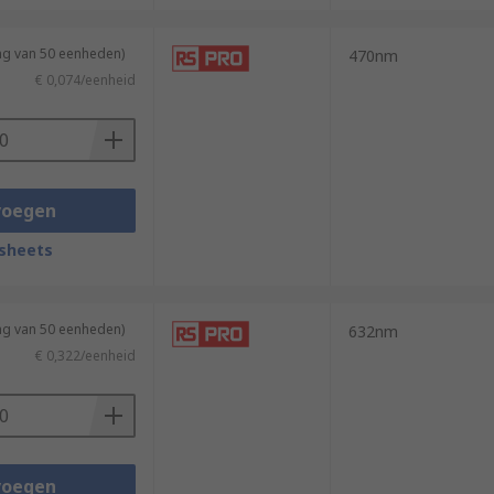
ng van 50 eenheden)
470nm
€ 0,074/eenheid
voegen
sheets
ng van 50 eenheden)
632nm
€ 0,322/eenheid
voegen