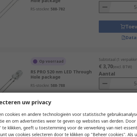
Hole package
RS-stocknr.
588-782
Toe
Data
Subtotaal (1 verpakki
Op voorraad
€ 3,70
(excl. BTW)
RS PRO 520 nm LED Through
Aantal
Hole package
RS-stocknr.
588-788
ecteren uw privacy
Toe
Data
n cookies en andere technologieën voor statistische gebruiksanalys
tie en om advertenties weer te geven op websites van derden. Door 
 te klikken, geeft u toestemming voor de verwerking van niet-essent
kunt uw cookies selecteren door te klikken op "Beheer cookies". Als u 
Subtotaal (1 verpakki