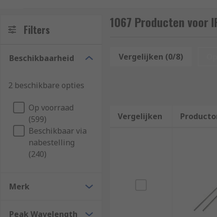
electromagnetic radiation with the wave length in th
machine to machine communication.
1067 Producten voor I
Filters
Uses for IR LEDS:
Vergelijken (0/8)
Op
Beschikbaarheid
• Remote controls
• TVs
2 beschikbare opties
• Climate control systems
Op voorraad
Vergelijken
Producto
(599)
• Audio equipment
Beschikbaar via
nabestelling
• Cameras
(240)
• Lighting equipment
Merk
• Night vision cameras
Types of IR LEDs categorised by the wavelength:
Peak Wavelength