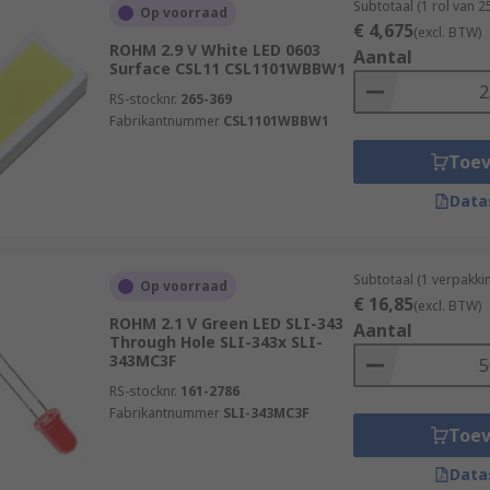
Subtotaal (1 rol van 
Op voorraad
€ 4,675
(excl. BTW)
ROHM 2.9 V White LED 0603
Aantal
Surface CSL11 CSL1101WBBW1
RS-stocknr.
265-369
Fabrikantnummer
CSL1101WBBW1
Toe
Data
Subtotaal (1 verpakki
Op voorraad
€ 16,85
(excl. BTW)
ROHM 2.1 V Green LED SLI-343
Aantal
Through Hole SLI-343x SLI-
343MC3F
RS-stocknr.
161-2786
Fabrikantnummer
SLI-343MC3F
Toe
Data