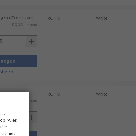
ng van 25 eenheden)
ROHM
White
€ 0,32/eenheid
voegen
sheets
50 eenheden)
ROHM
White
€ 0,156/eenheid
es,
op "Alles
iële
dit niet