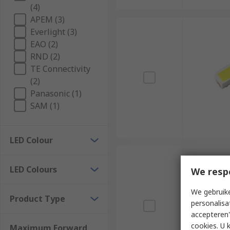
(4)
APEM (3)
Everlight (3)
EAO (2)
RND (2)
TE Connectivity
(2)
Panasonic (1)
SAM (1)
LED Colour
LED Colours
We resp
We gebruike
Product Type
personalisa
accepteren"
cookies. U 
Maximum Forward