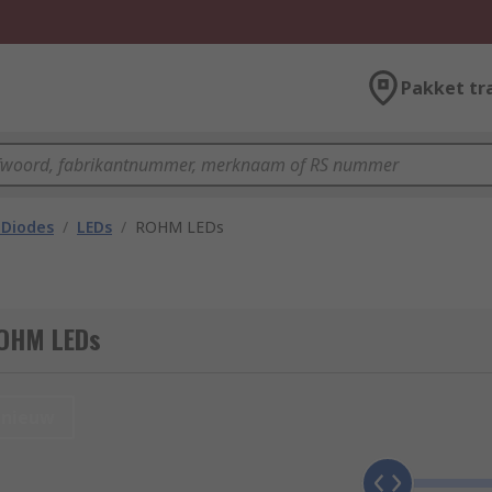
Pakket tr
 Diodes
/
LEDs
/
ROHM LEDs
ROHM LEDs
nieuw