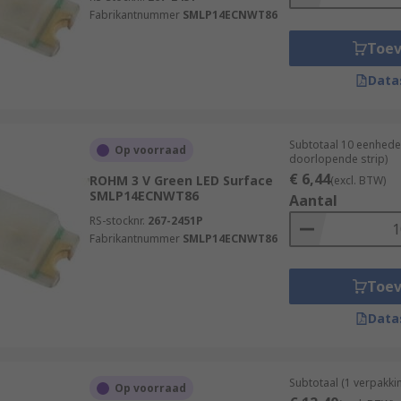
Fabrikantnummer
SMLP14ECNWT86
Toe
Data
Subtotaal 10 eenhede
Op voorraad
doorlopende strip)
€ 6,44
ROHM 3 V Green LED Surface
(excl. BTW)
SMLP14ECNWT86
Aantal
RS-stocknr.
267-2451P
Fabrikantnummer
SMLP14ECNWT86
Toe
Data
Subtotaal (1 verpakki
Op voorraad