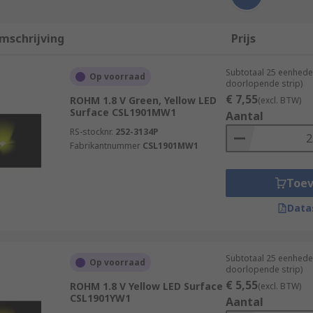
mschrijving
Prijs
Subtotaal 25 eenhede
Op voorraad
doorlopende strip)
€ 7,55
ROHM 1.8 V Green, Yellow LED
(excl. BTW)
Surface CSL1901MW1
Aantal
RS-stocknr.
252-3134P
Fabrikantnummer
CSL1901MW1
Toe
Data
Subtotaal 25 eenhede
Op voorraad
doorlopende strip)
€ 5,55
ROHM 1.8 V Yellow LED Surface
(excl. BTW)
CSL1901YW1
Aantal