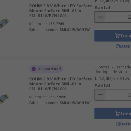
€ 12,40
(excl. BTW)
ROHM 2.8 V White LED Surface
Aantal
Mount Surface SML-811x
SML811WBCN1W1
RS-stocknr.
255-7765
Fabrikantnummer
SML811WBCN1W1
Toe
Data
Subtotaal 25 eenhede
Op voorraad
doorlopende strip)
€ 12,40
ROHM 2.8 V White LED Surface
(excl. BTW)
Mount Surface SML-811x
Aantal
SML811WBCN1W1
RS-stocknr.
255-7765P
Fabrikantnummer
SML811WBCN1W1
Toe
Data