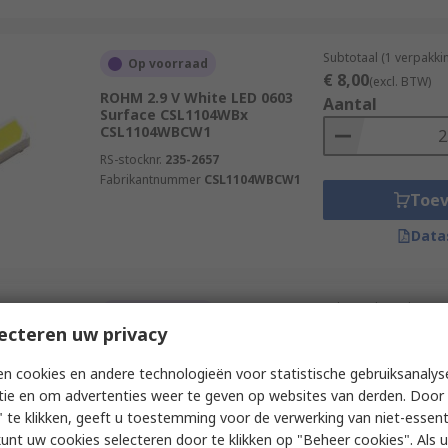
Subtotaal (1 verpakki
Op voorraad
€ 8,00
(excl. BTW)
ROHM 2.9 V White LED 0603
Aantal
Surface CSL1104WBx
CSL1104WBCW1
RS-stocknr.
235-2657
Fabrikantnummer
CSL1104WBCW1
Toe
Data
Subtotaal (1 rol van 
Op voorraad
€ 7,80
ecteren uw privacy
(excl. BTW)
ROHM 2.9 V White LED 0603
Aantal
Surface CSL11 CSL1101WBDW1
n cookies en andere technologieën voor statistische gebruiksanalys
RS-stocknr.
265-372
tie en om advertenties weer te geven op websites van derden. Door 
Fabrikantnummer
CSL1101WBDW1
 te klikken, geeft u toestemming voor de verwerking van niet-essent
kunt uw cookies selecteren door te klikken op "Beheer cookies". Als u 