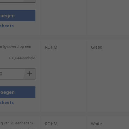
voegen
sheets
n (geleverd op een
ROHM
Green
€ 0,644/eenheid
voegen
sheets
ng van 25 eenheden)
ROHM
White