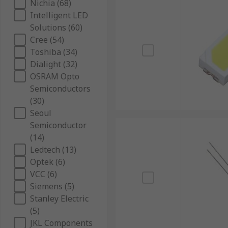
Nichia (68)
Intelligent LED
Solutions (60)
Cree (54)
Toshiba (34)
Dialight (32)
OSRAM Opto
Semiconductors
(30)
Seoul
Semiconductor
(14)
Ledtech (13)
Optek (6)
VCC (6)
Siemens (5)
Stanley Electric
(5)
JKL Components