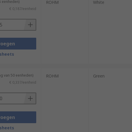
25 eenheden)
ROHM
White
€ 0,187/eenheid
voegen
sheets
ng van 50 eenheden)
ROHM
Green
€ 0,337/eenheid
voegen
sheets