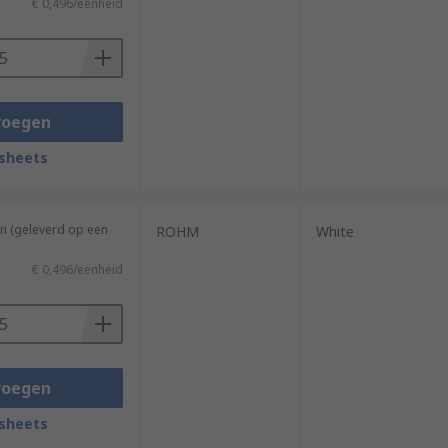
€ 0,496/eenheid
voegen
sheets
n (geleverd op een
ROHM
White
€ 0,496/eenheid
voegen
sheets