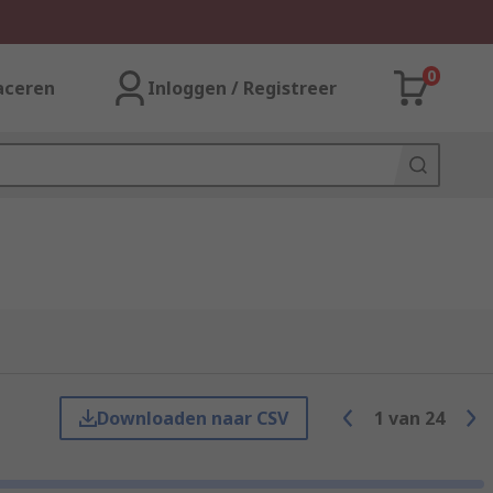
0
aceren
Inloggen / Registreer
Downloaden naar CSV
1
van
24