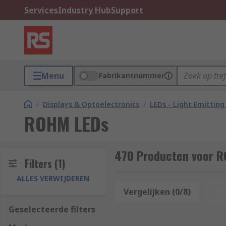
Services
Industry Hub
Support
Menu
Fabrikantnummer
/
Displays & Optoelectronics
/
LEDs - Light Emitting
ROHM LEDs
470 Producten voor 
Filters
(1)
ALLES VERWIJDEREN
Vergelijken (0/8)
Op
Geselecteerde filters