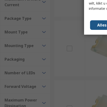
wilt, klikt
Current
informatie 
Package Type
Alle
Mount Type
Mounting Type
Packaging
Number of LEDs
Forward Voltage
Maximum Power
Dissipation