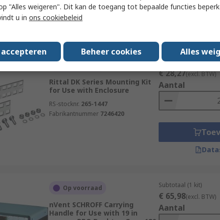
 u op "Alles weigeren". Dit kan de toegang tot bepaalde functies beper
RS-stocknr.
186-2996
Toe
Fabrikantnummer
CABSCREWM5
vindt u in
ons cookiebeleid
Data
s accepteren
Beheer cookies
Alles wei
Subtotaal (1 verpakki
Op voorraad
€ 28,27
(excl. BTW)
Rittal DK Series Mounting Kit
Aantal
for Use with Enclosure
RS-stocknr.
265-1447
Fabrikantnummer
7246420
Toe
Data
Subtotaal (1 kit)
Op voorraad
€ 65,98
(excl. BTW)
nVent SCHROFF Carrying
Aantal
Handle for Use with 19 in