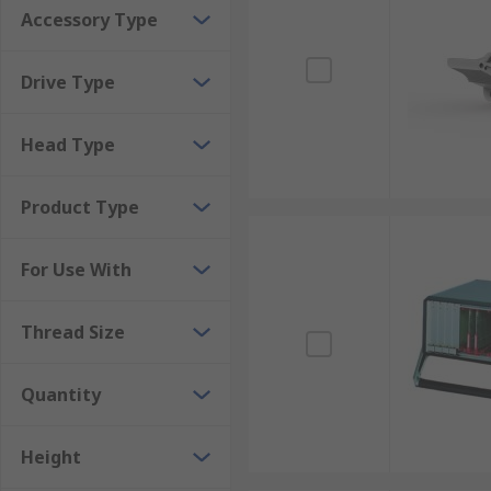
Accessory Type
shelving and vented rack shelving.
Feet and casters, necessary for keeping the rack off
Drive Type
Head Type
Product Type
For Use With
Thread Size
Quantity
Height