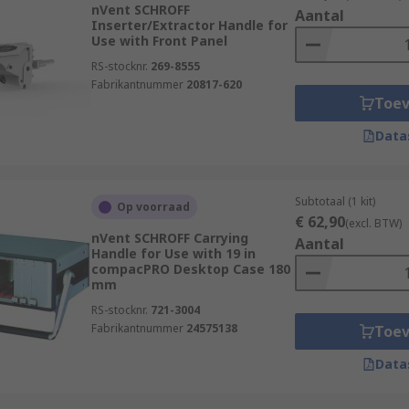
nVent SCHROFF
Aantal
Inserter/Extractor Handle for
Use with Front Panel
 the floor, adjustable height management, effortless movemen
RS-stocknr.
269-8555
Fabrikantnummer
20817-620
Toe
Data
Subtotaal (1 kit)
Op voorraad
€ 62,90
(excl. BTW)
nVent SCHROFF Carrying
Aantal
Handle for Use with 19 in
compacPRO Desktop Case 180
mm
RS-stocknr.
721-3004
Fabrikantnummer
24575138
Toe
Data