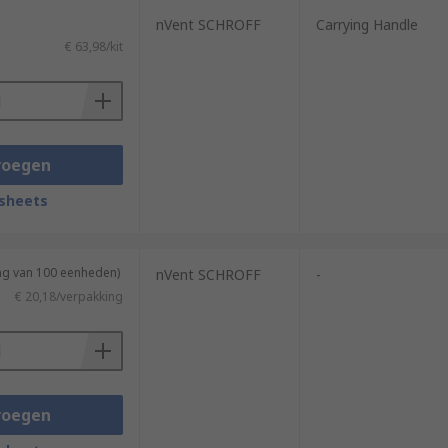
nVent SCHROFF
Carrying Handle
€ 63,98/kit
voegen
sheets
ing van 100 eenheden)
nVent SCHROFF
-
€ 20,18/verpakking
voegen