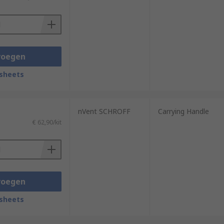
t and transport.
voegen
sheets
nVent SCHROFF
Carrying Handle
€ 62,90/kit
voegen
sheets