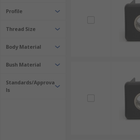
Thread size
Profile
Tube size
Static load capacity
Thread Size
Bush material
Body material
Body Material
Bush Material
Standards/Approva
ls