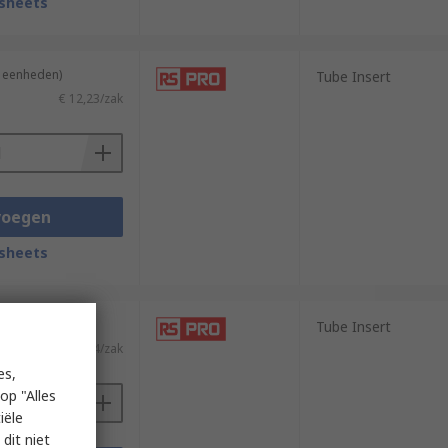
sheets
4 eenheden)
Tube Insert
€ 12,23/zak
voegen
sheets
4 eenheden)
Tube Insert
€ 35,44/zak
es,
op "Alles
iële
dit niet