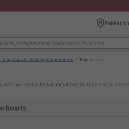
Pakket tr
i Vibration & Levelling Components
/
Tube Inserts
ug with an internal female metal thread. Tube inserts are in
e Inserts
aching static or adjustable feet or stem casters to alumini
be and ensure the foot or castor is held in place securely. Si
nieuw