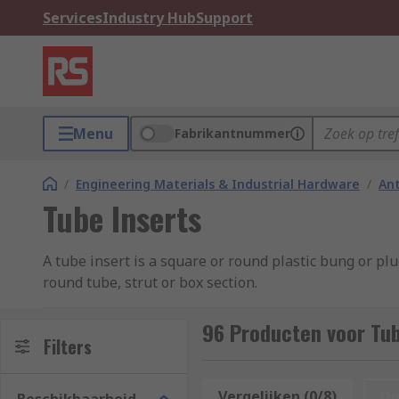
Services
Industry Hub
Support
Menu
Fabrikantnummer
/
Engineering Materials & Industrial Hardware
/
Ant
Tube Inserts
A tube insert is a square or round plastic bung or pl
round tube, strut or box section.
What do tube inserts do?
96 Producten voor Tub
Filters
Threaded tube inserts provide a convenient way of att
These type of inserts fit snugly into the end of the tu
Vergelijken (0/8)
Op