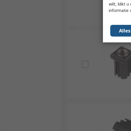
wilt, klikt
informatie 
Alle