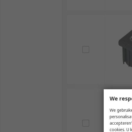
We resp
We gebruike
personalisa
accepteren"
cookies. U 