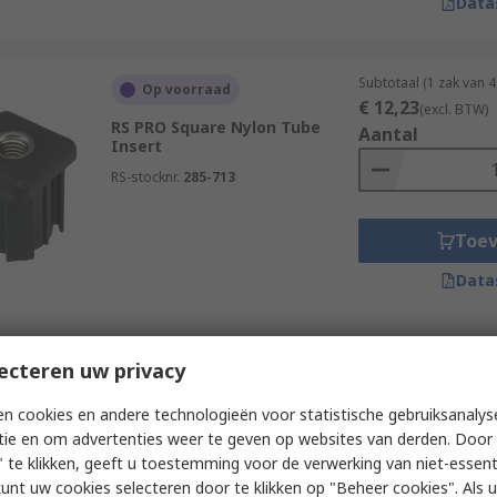
Data
Subtotaal (1 zak van 
Op voorraad
€ 12,23
(excl. BTW)
RS PRO Square Nylon Tube
Aantal
Insert
RS-stocknr.
285-713
Toe
Data
Subtotaal (1 zak van 
ecteren uw privacy
Op voorraad
€ 35,44
(excl. BTW)
RS PRO Square Nylon Tube
Aantal
n cookies en andere technologieën voor statistische gebruiksanalys
Insert
tie en om advertenties weer te geven op websites van derden. Door 
RS-stocknr.
285-732
 te klikken, geeft u toestemming voor de verwerking van niet-essent
kunt uw cookies selecteren door te klikken op "Beheer cookies". Als u 