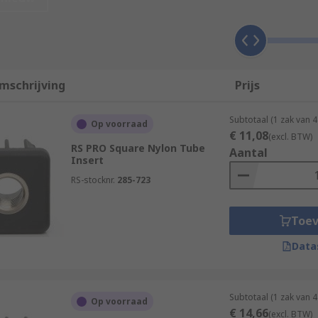
n against ingress of moisture and corrosion.
nternal female thread. Commonly used thread sizes include 
mschrijving
Prijs
Subtotaal (1 zak van 
Op voorraad
€ 11,08
(excl. BTW)
 and light-duty industrial applications. Tube inserts are o
RS PRO Square Nylon Tube
Aantal
Insert
n environments would be:
RS-stocknr.
285-723
Toe
Data
ng a suitable tube insert fixings are:
Subtotaal (1 zak van 
Op voorraad
€ 14,66
(excl. BTW)