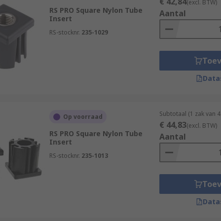
€ 42,84
(excl. BTW)
RS PRO Square Nylon Tube
Aantal
Insert
RS-stocknr.
235-1029
Toe
Data
Subtotaal (1 zak van 
Op voorraad
€ 44,83
(excl. BTW)
RS PRO Square Nylon Tube
Aantal
Insert
RS-stocknr.
235-1013
Toe
Data