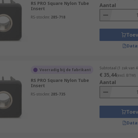
RS PRO Square Nylon Tube
Aantal
Insert
RS-stocknr.
285-718
Toe
Data
Subtotaal (1 zak van 
Voorradig bij de fabrikant
€ 35,44
(excl. BTW)
RS PRO Square Nylon Tube
Aantal
Insert
RS-stocknr.
285-735
Toe
Data