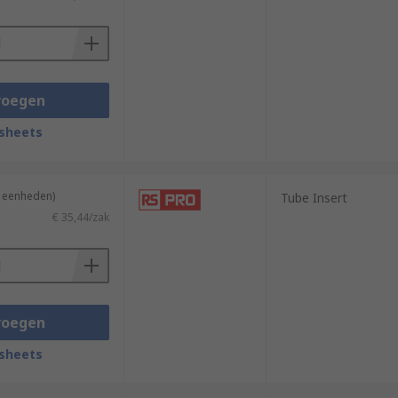
voegen
sheets
4 eenheden)
Tube Insert
€ 35,44/zak
voegen
sheets