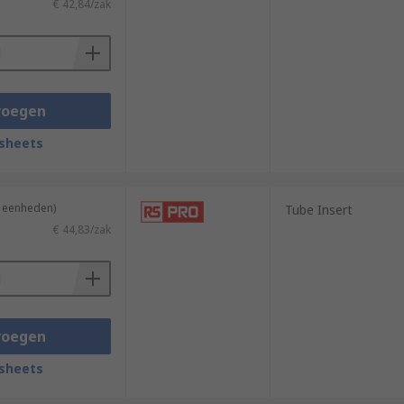
€ 42,84/zak
voegen
sheets
4 eenheden)
Tube Insert
€ 44,83/zak
voegen
sheets