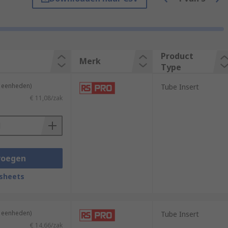
M10, M12, M16, M20.
Product
Merk
Type
4 eenheden)
Tube Insert
€ 11,08/zak
ften used where easy height adjustment or
voegen
sheets
4 eenheden)
Tube Insert
€ 14,66/zak