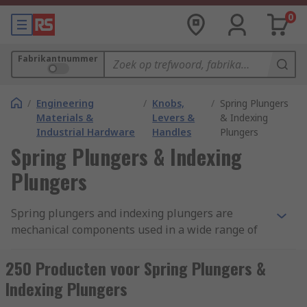
0
Fabrikantnummer
/
Engineering
/
Knobs,
/
Spring Plungers
Materials &
Levers &
& Indexing
Industrial Hardware
Handles
Plungers
Spring Plungers & Indexing
Plungers
Spring plungers and indexing plungers are
mechanical components used in a wide range of
machine and fixture applications. The plungers
are typically used for locking, positioning and
250 Producten voor Spring Plungers &
locating pre-defined holes in projects. The
Indexing Plungers
plunger components come in a range of types,