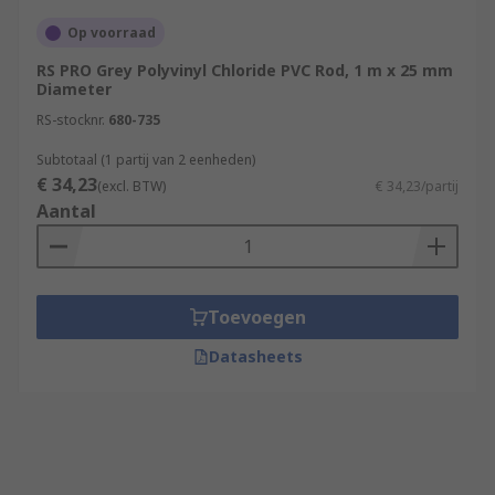
Op voorraad
RS PRO Grey Polyvinyl Chloride PVC Rod, 1 m x 25 mm
Diameter
RS-stocknr.
680-735
Subtotaal (1 partij van 2 eenheden)
€ 34,23
(excl. BTW)
€ 34,23/partij
Aantal
Toevoegen
Datasheets