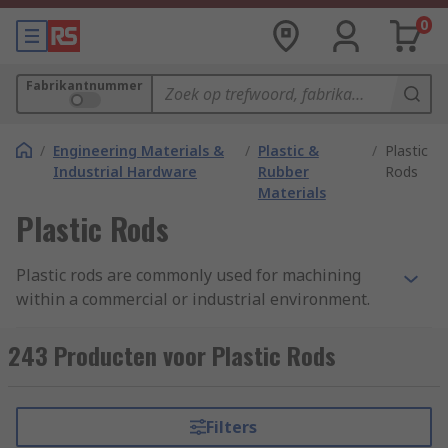
0
Fabrikantnummer
/
Engineering Materials &
/
Plastic &
/
Plastic
Industrial Hardware
Rubber
Rods
Materials
Plastic Rods
Plastic rods are commonly used for machining
within a commercial or industrial environment.
They can also be used display stands, fixtures
and for small hobby projects and as aesthetic
243 Producten voor Plastic Rods
display pieces.Our plastic rods boast a large
variant of tensile strengths based on their size
and material. This must be considered when
Filters
purchasing to ensure durability in the final