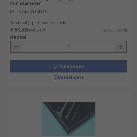
mm Diameter
RS-stocknr.
313-6326
Subtotaal (1 partij van 1 eenheid)
€ 68,58
(excl. BTW)
€ 68,58/partij
Aantal
Toevoegen
Datasheets