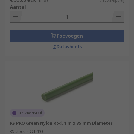
€ 355,34
(excl. BTW)
€ 355,34/partij
Aantal
Toevoegen
Datasheets
Op voorraad
RS PRO Green Nylon Rod, 1 m x 35 mm Diameter
RS-stocknr.
771-178