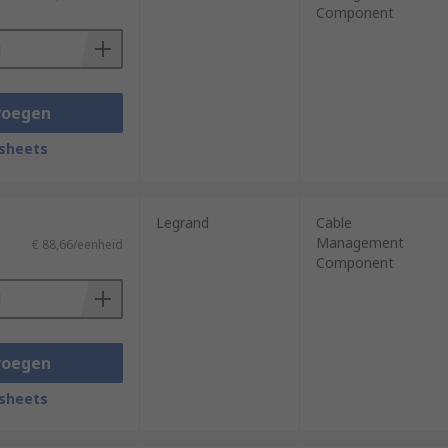
Component
voegen
sheets
Legrand
Cable
Management
€ 88,66/eenheid
Component
voegen
sheets