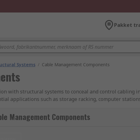
Pakket tr
uctural Systems
/
Cable Management Components
ents
 with structural systems to conceal and control cabling in
ential applications such as storage racking, computer stat
r such as for computer systems, tooling, lighting and even 
 cables to and from any source.
able Management Components
nieuw