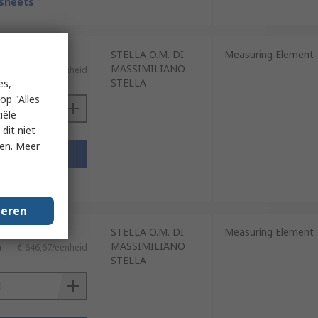
sheets
STELLA O.M. DI
Measuring Element
MASSIMILIANO
)
€ 646,67/eenheid
STELLA
es,
op "Alles
iële
dit niet
ken. Meer
voegen
sheets
geren
STELLA O.M. DI
Measuring Element
MASSIMILIANO
)
€ 646,67/eenheid
STELLA