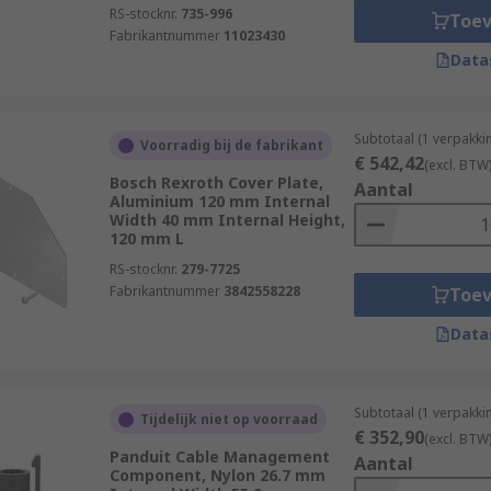
RS-stocknr.
735-996
Toe
Fabrikantnummer
11023430
Data
Subtotaal (1 verpakki
Voorradig bij de fabrikant
€ 542,42
(excl. BTW
Bosch Rexroth Cover Plate,
Aantal
Aluminium 120 mm Internal
Width 40 mm Internal Height,
120 mm L
RS-stocknr.
279-7725
Fabrikantnummer
3842558228
Toe
Data
Subtotaal (1 verpakki
Tijdelijk niet op voorraad
€ 352,90
(excl. BTW
Panduit Cable Management
Aantal
Component, Nylon 26.7 mm