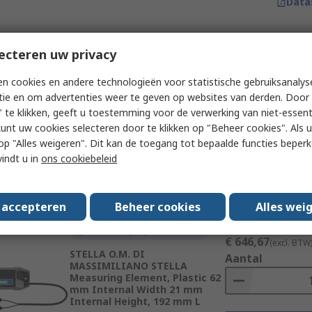
Data
ecteren uw privacy
Subtotaal (1 eenheid)
Voorradig bij de fabrikant
€ 646,67
(excl. BTW
STELLA O.M. DI
n cookies en andere technologieën voor statistische gebruiksanalys
Aantal
MASSIMILIANO STELLA
tie en om advertenties weer te geven op websites van derden. Door 
Measuring Element, Plastic 62
 te klikken, geeft u toestemming voor de verwerking van niet-essent
mm Internal Width 21 mm
Internal Height, 192 mm L
kunt uw cookies selecteren door te klikken op "Beheer cookies". Als u 
 u op "Alles weigeren". Dit kan de toegang tot bepaalde functies beper
RS-stocknr.
735-999
Toe
vindt u in
ons cookiebeleid
Fabrikantnummer
11023427
Data
s accepteren
Beheer cookies
Alles wei
Subtotaal (1 eenheid)
Voorradig bij de fabrikant
€ 646,67
(excl. BTW
STELLA O.M. DI
Aantal
MASSIMILIANO STELLA
Measuring Element, Plastic 62
mm Internal Width 21 mm
Internal Height, 192 mm L