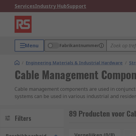
Services
Industry Hub
Support
Menu
Fabrikantnummer
/
Engineering Materials & Industrial Hardware
/
Str
Cable Management Compon
Cable management components are used in conjunction
systems can be used in various industrial and resid
configurations. Many of these applications use powe
management allows you to ensure the safe routing of
89 Producten voor C
Filters
Types of Cable Management Components
Vergelijken (0/8)
Op