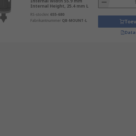
Internal Width 55.9 mm
Internal Height, 25.4 mm L
RS-stocknr.
655-680
Fabrikantnummer
QB-MOUNT-L
Toe
Data