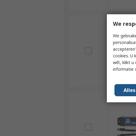
We resp
We gebruike
personalisa
accepteren"
cookies. U 
wilt, klikt
informatie 
Alle