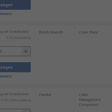
voegen
sheets
ng van 10 eenheden)
Bosch Rexroth
Cover Plate
)
€ 54,242/eenheid
voegen
sheets
ng van 50 eenheden)
Panduit
Cable
Management
)
€ 352,90/verpakking
Component