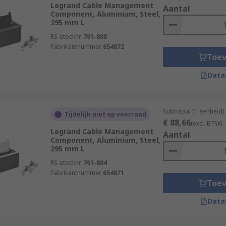
Legrand Cable Management
Aantal
Component, Aluminium, Steel,
295 mm L
RS-stocknr.
761-808
Fabrikantnummer
654872
Toe
Data
Subtotaal (1 eenheid)
Tijdelijk niet op voorraad
€ 88,66
(excl. BTW)
Legrand Cable Management
Aantal
Component, Aluminium, Steel,
295 mm L
RS-stocknr.
761-804
Fabrikantnummer
654871
Toe
Data