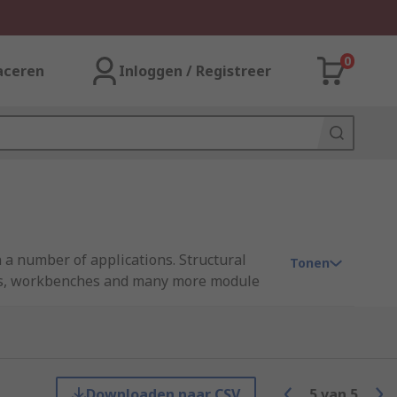
0
aceren
Inloggen / Registreer
 a number of applications. Structural
Tonen
ions, workbenches and many more module
manual handling apparatus. Cable
Downloaden naar CSV
5
van
5