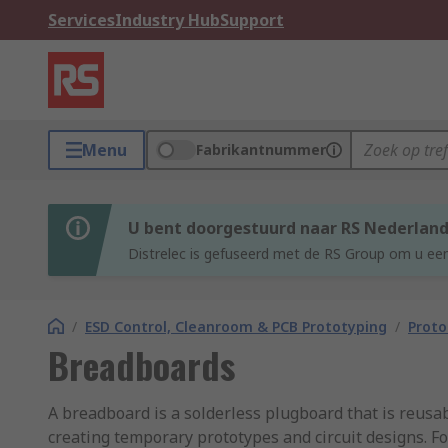
Services
Industry Hub
Support
Menu
Fabrikantnummer
U bent doorgestuurd naar RS Nederlan
Distrelec is gefuseerd met de RS Group om u een
/
ESD Control, Cleanroom & PCB Prototyping
/
Proto
Breadboards
A breadboard is a solderless plugboard that is reusabl
creating temporary prototypes and circuit designs. F