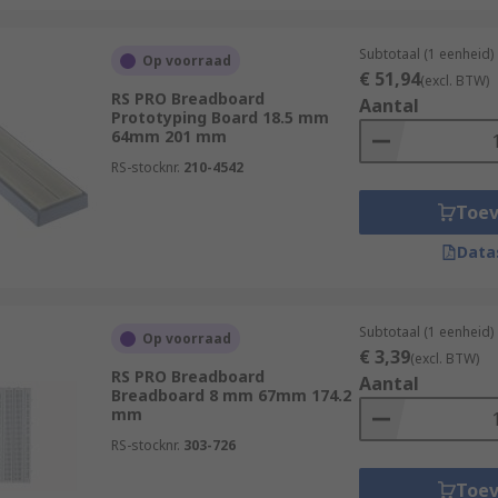
Subtotaal (1 eenheid)
Op voorraad
€ 51,94
(excl. BTW)
RS PRO Breadboard
Aantal
Prototyping Board 18.5 mm
64mm 201 mm
RS-stocknr.
210-4542
Toe
Data
Subtotaal (1 eenheid)
Op voorraad
€ 3,39
(excl. BTW)
RS PRO Breadboard
Aantal
Breadboard 8 mm 67mm 174.2
mm
RS-stocknr.
303-726
Toe