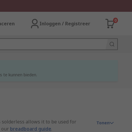
0
aceren
Inloggen / Registreer
s te kunnen bieden.
 solderless allows it to be used for
Tonen
e our
breadboard guide
.