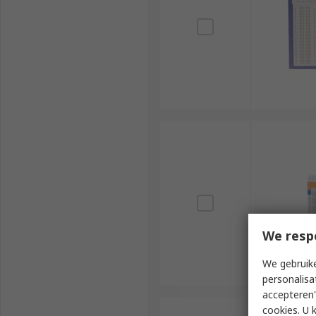
We resp
We gebruike
personalisa
accepteren"
cookies. U 