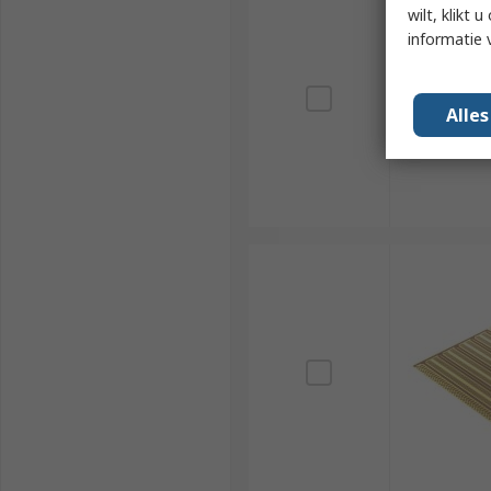
wilt, klikt
informatie 
Alle