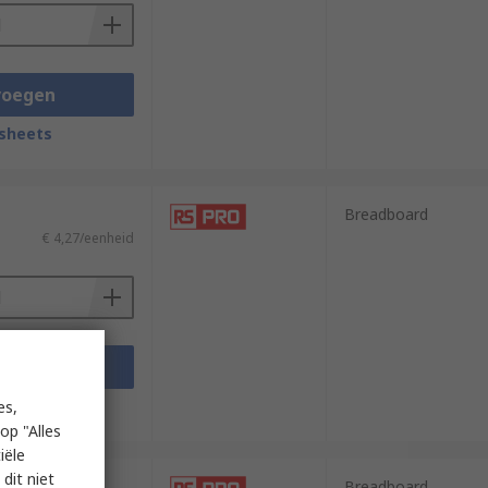
voegen
sheets
Breadboard
€ 4,27/eenheid
voegen
sheets
es,
op "Alles
iële
dit niet
Breadboard