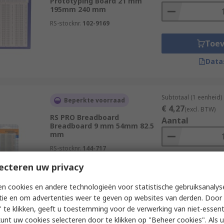
Prototyping Board 21 mm
195mm 240 mm
RS-stocknr.
102-9169
Toe
Data
Subtotaal (1 eenheid)
Beperkte voorraad
€ 4,27
(excl. BTW)
RS PRO Breadboard
Aantal
Breadboard 9 mm 54mm 82.5
mm
RS-stocknr.
144-717
ecteren uw privacy
Toe
Data
n cookies en andere technologieën voor statistische gebruiksanalys
tie en om advertenties weer te geven op websites van derden. Door 
 te klikken, geeft u toestemming voor de verwerking van niet-essent
kunt uw cookies selecteren door te klikken op "Beheer cookies". Als u 
Subtotaal (1 eenheid)