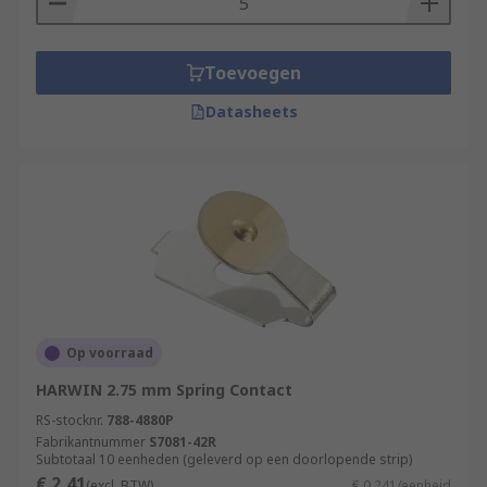
Toevoegen
Datasheets
Op voorraad
HARWIN 2.75 mm Spring Contact
RS-stocknr.
788-4880P
Fabrikantnummer
S7081-42R
Subtotaal 10 eenheden (geleverd op een doorlopende strip)
€ 2,41
(excl. BTW)
€ 0,241/eenheid