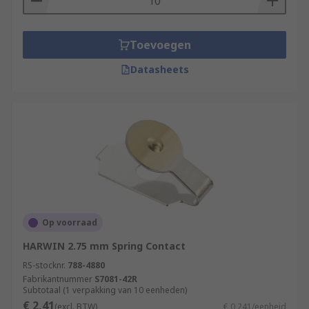
Toevoegen
Datasheets
Op voorraad
HARWIN 2.75 mm Spring Contact
RS-stocknr.
788-4880
Fabrikantnummer
S7081-42R
Subtotaal (1 verpakking van 10 eenheden)
€ 2,41
(excl. BTW)
€ 0,241/eenheid