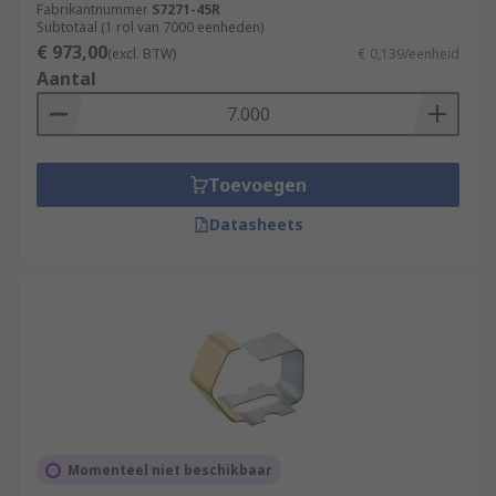
Fabrikantnummer
S7271-45R
Subtotaal (1 rol van 7000 eenheden)
€ 973,00
(excl. BTW)
€ 0,139/eenheid
Aantal
Toevoegen
Datasheets
Momenteel niet beschikbaar