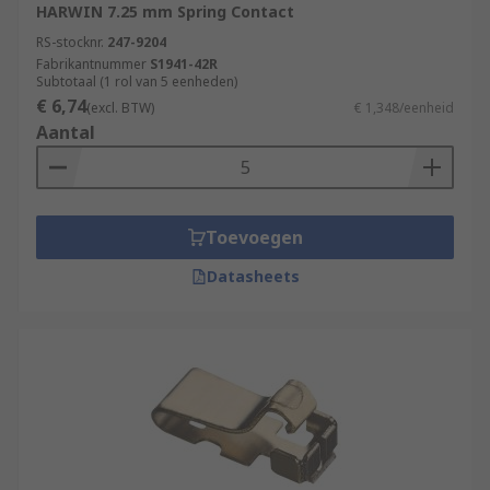
HARWIN 7.25 mm Spring Contact
RS-stocknr.
247-9204
Fabrikantnummer
S1941-42R
Subtotaal (1 rol van 5 eenheden)
€ 6,74
(excl. BTW)
€ 1,348/eenheid
Aantal
Toevoegen
Datasheets