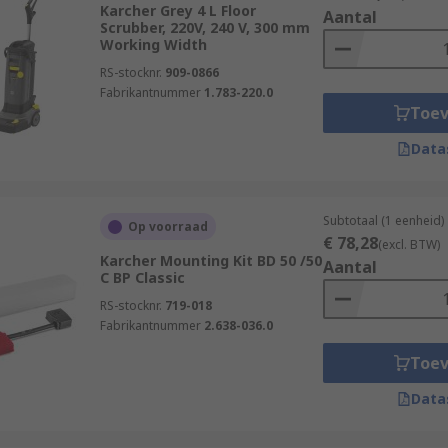
Karcher Grey 4 L Floor
Aantal
Scrubber, 220V, 240 V, 300 mm
Working Width
RS-stocknr.
909-0866
Fabrikantnummer
1.783-220.0
Toe
Data
Subtotaal (1 eenheid)
Op voorraad
€ 78,28
(excl. BTW)
Karcher Mounting Kit BD 50 /50
Aantal
C BP Classic
RS-stocknr.
719-018
Fabrikantnummer
2.638-036.0
Toe
Data