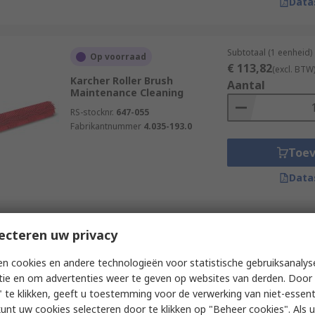
Data
Subtotaal (1 eenheid)
Op voorraad
€ 113,82
(excl. BTW
Karcher Roller Brush
Aantal
Maintenance Cleaning
RS-stocknr.
647-055
Fabrikantnummer
4.035-193.0
Toe
Data
Subtotaal (1 eenheid)
ecteren uw privacy
Op voorraad
€ 74,03
(excl. BTW)
Karcher Roller Brush BR 40/10 C
Aantal
n cookies en andere technologieën voor statistische gebruiksanalys
Scrubber
tie en om advertenties weer te geven op websites van derden. Door 
RS-stocknr.
707-4948
 te klikken, geeft u toestemming voor de verwerking van niet-essent
Fabrikantnummer
4.762-458.0
kunt uw cookies selecteren door te klikken op "Beheer cookies". Als u 