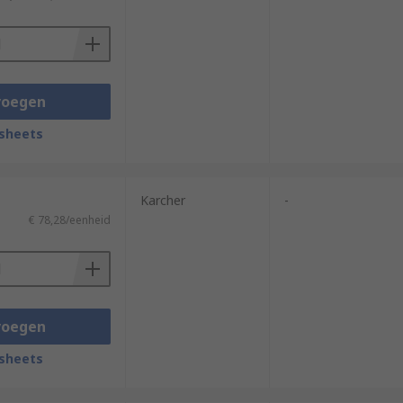
voegen
sheets
Karcher
-
€ 78,28/eenheid
voegen
sheets