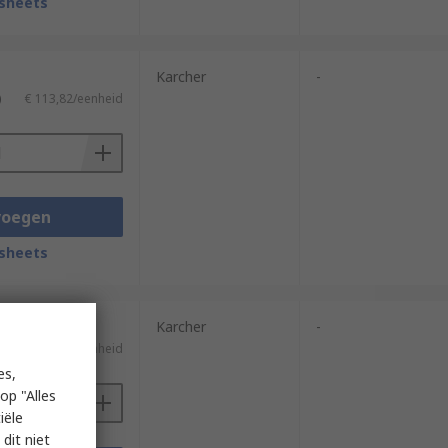
sheets
Karcher
-
)
€ 113,82/eenheid
voegen
sheets
Karcher
-
€ 74,03/eenheid
es,
op "Alles
iële
dit niet