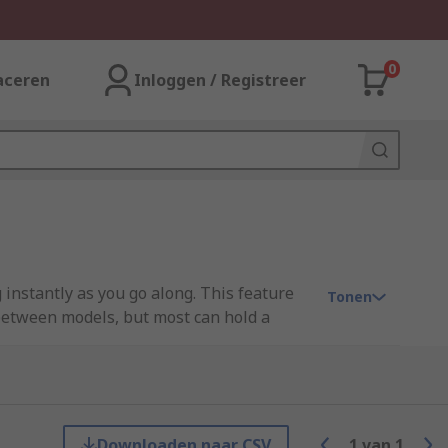
0
aceren
Inloggen / Registreer
 instantly as you go along. This feature
Tonen
s between models, but most can hold a
mptying/filling. Floor scrubbers are
re easy to install and maintain.
Downloaden naar CSV
1
van
1