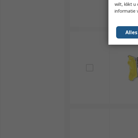
wilt, klikt
informatie 
Alle