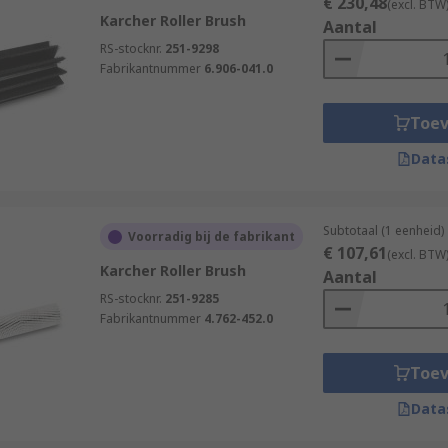
€ 230,48
(excl. BTW
Karcher Roller Brush
Aantal
RS-stocknr.
251-9298
Fabrikantnummer
6.906-041.0
Toe
Data
Subtotaal (1 eenheid)
Voorradig bij de fabrikant
€ 107,61
(excl. BTW
Karcher Roller Brush
Aantal
RS-stocknr.
251-9285
Fabrikantnummer
4.762-452.0
Toe
Data