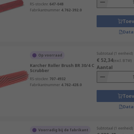
RS-stocknr.
647-048
Fabrikantnummer
4.762-392.0
Toe
Data
Subtotaal (1 eenheid)
Op voorraad
€ 52,34
(excl. BTW)
Karcher Roller Brush BR 30/4 C
Aantal
Scrubber
RS-stocknr.
707-4932
Fabrikantnummer
4.762-428.0
Toe
Data
Subtotaal (1 eenheid)
Voorradig bij de fabrikant