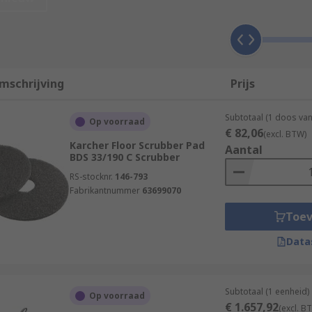
moping a hard floor surface. Bristles rotate to scrub the flo
urface. A vacuum is then used to lift the dirty solution from
h-traffic areas as they thoroughly clean the area swiftly and 
mschrijving
Prijs
Subtotaal (1 doos va
Op voorraad
€ 82,06
(excl. BTW)
Karcher Floor Scrubber Pad
Aantal
BDS 33/190 C Scrubber
RS-stocknr.
146-793
Fabrikantnummer
63699070
Toe
Data
Subtotaal (1 eenheid)
Op voorraad
€ 1.657,92
(excl. B