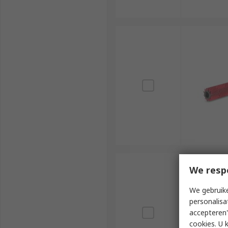
We resp
We gebruike
personalisa
accepteren"
cookies. U 