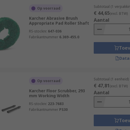
Subtotaal (1 verpakki
Op voorraad
€ 44,65
(excl. BTW)
Karcher Abrasive Brush
Aantal
Appropriate Pad Roller Shaft
RS-stocknr.
647-036
Fabrikantnummer
6.369-455.0
Toe
Data
Subtotaal (1 eenheid)
Op voorraad
€ 47,81
(excl. BTW)
Karcher Floor Scrubber, 293
Aantal
mm Working Width
RS-stocknr.
223-7683
Fabrikantnummer
PS30
Toe