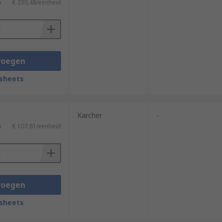
)
€ 230,48/eenheid
voegen
sheets
Karcher
-
)
€ 107,61/eenheid
voegen
sheets