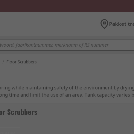
Pakket tr
/
Floor Scrubbers
ooring while maintaining safety of the environment by drying
 long time and limit the use of an area. Tank capacity varie
nsive areas of flooring without having the back-and-forth e
ge range of brushes and replacement parts available which a
or Scrubbers
nieuw