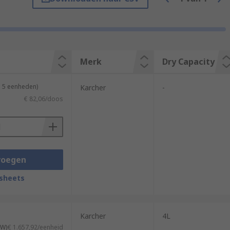
or with added cleaning solution to
 the surface, leaving you a clean and dry
effectively, leaving a spotless dry finish.
Merk
Dry Capacity
n 5 eenheden)
Karcher
-
€ 82,06/doos
voegen
sheets
Karcher
4L
TW)
€ 1.657,92/eenheid