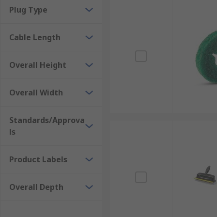
Plug Type
Cable Length
Overall Height
Overall Width
Standards/Approva
ls
Product Labels
Overall Depth