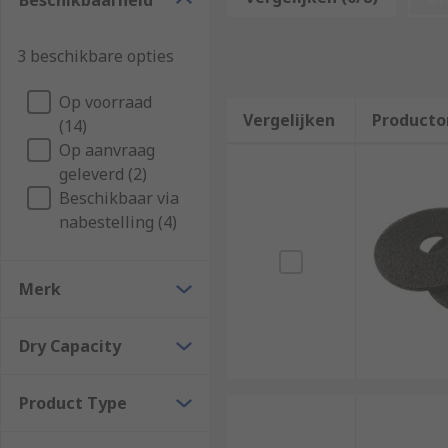
Beschikbaarheid
A floor scrubber takes the effort out of brushing and 
enhance the scrubbing to lift dust and dirt from the s
3 beschikbare opties
floor for walking on. Floor scrubbers are great for hig
Op voorraad
Vergelijken
Producto
(14)
Op aanvraag
geleverd (2)
Beschikbaar via
nabestelling (4)
Merk
Dry Capacity
Product Type