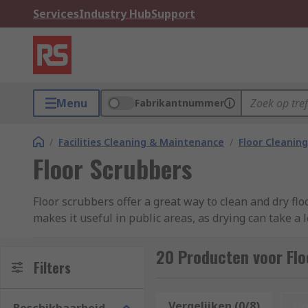
Services
Industry Hub
Support
Menu
Fabrikantnummer
/
Facilities Cleaning & Maintenance
/
Floor Cleaning
Floor Scrubbers
Floor scrubbers offer a great way to clean and dry fl
makes it useful in public areas, as drying can take a
modest amount, making it easier for you to cover exte
designed with accessories in mind, you can find a lar
20 Producten voor Flo
Filters
How does a floor scrubber work?
Vergelijken (0/8)
Op