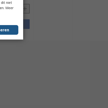
dit niet
ken. Meer
voegen
geren
sheets