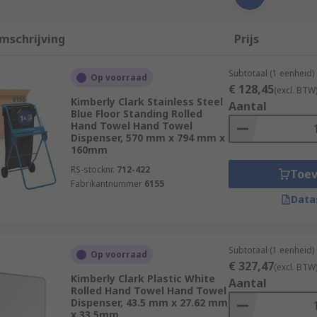
mschrijving
Prijs
Subtotaal (1 eenheid)
Op voorraad
€ 128,45
(excl. BTW
Kimberly Clark Stainless Steel
Aantal
Blue Floor Standing Rolled
Hand Towel Hand Towel
Dispenser, 570 mm x 794 mm x
160mm
RS-stocknr.
712-422
Toe
Fabrikantnummer
6155
Data
Subtotaal (1 eenheid)
Op voorraad
€ 327,47
(excl. BTW
Kimberly Clark Plastic White
Aantal
Rolled Hand Towel Hand Towel
Dispenser, 43.5 mm x 27.62 mm
x 33.5mm