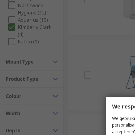
Northwood
Hygiene (12)
Aquarius (10)
Kimberly Clark
(4)
Katrin (1)
MountType
Product Type
Colour
We resp
Width
We gebruike
personalisa
Depth
accepteren"