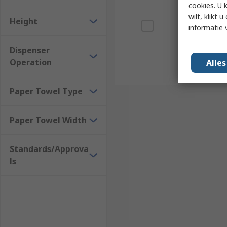
cookies. U 
wilt, klikt
Height
informatie 
Dispenser
Operation
Alle
Paper Towel Type
Paper Towel Width
Standards/Approva
ls