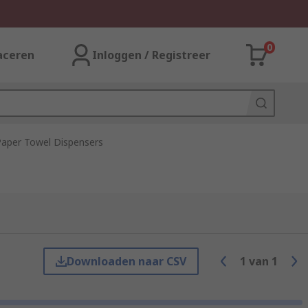
0
aceren
Inloggen / Registreer
Paper Towel Dispensers
Downloaden naar CSV
1
van
1