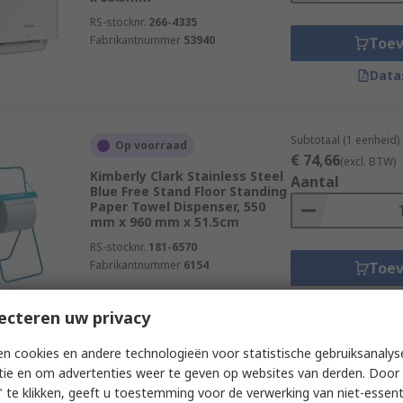
RS-stocknr.
266-4335
Fabrikantnummer
53940
Toe
Data
Subtotaal (1 eenheid)
Op voorraad
€ 74,66
(excl. BTW)
Kimberly Clark Stainless Steel
Aantal
Blue Free Stand Floor Standing
Paper Towel Dispenser, 550
mm x 960 mm x 51.5cm
RS-stocknr.
181-6570
Fabrikantnummer
6154
Toe
Data
ecteren uw privacy
n cookies en andere technologieën voor statistische gebruiksanalys
Subtotaal (1 eenheid)
Op voorraad
tie en om advertenties weer te geven op websites van derden. Door 
€ 237,79
(excl. BTW
 te klikken, geeft u toestemming voor de verwerking van niet-essent
Kimberly Clark Stainless Steel