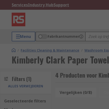
Services
Industry Hub
Support
Menu
Fabrikantnummer
/
Facilities Cleaning & Maintenance
/
Washroom Equ
Kimberly Clark Paper Towel
4 Producten voor Kimb
Filters
(1)
ALLES VERWIJDEREN
Vergelijken (0/8)
Op
Geselecteerde filters