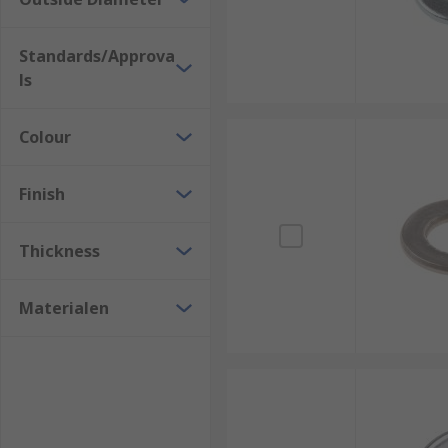
Standards/Approva
ls
Colour
Finish
Thickness
Materialen