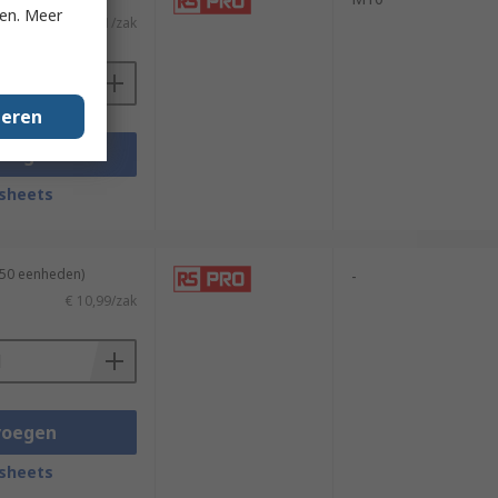
ken. Meer
€ 28,51/zak
geren
voegen
sheets
250 eenheden)
-
€ 10,99/zak
voegen
sheets