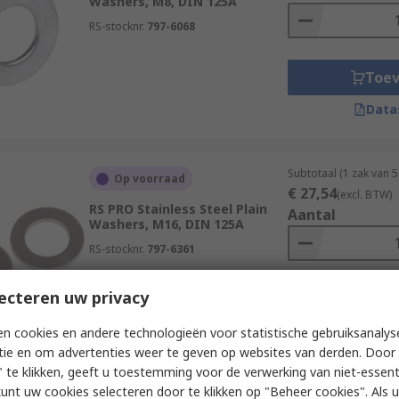
Washers, M8, DIN 125A
RS-stocknr.
797-6068
Toe
Data
Subtotaal (1 zak van 
Op voorraad
€ 27,54
(excl. BTW)
RS PRO Stainless Steel Plain
Aantal
Washers, M16, DIN 125A
RS-stocknr.
797-6361
ecteren uw privacy
Toe
Data
n cookies en andere technologieën voor statistische gebruiksanalys
tie en om advertenties weer te geven op websites van derden. Door 
 te klikken, geeft u toestemming voor de verwerking van niet-essent
kunt uw cookies selecteren door te klikken op "Beheer cookies". Als u 
Subtotaal (1 zak van 