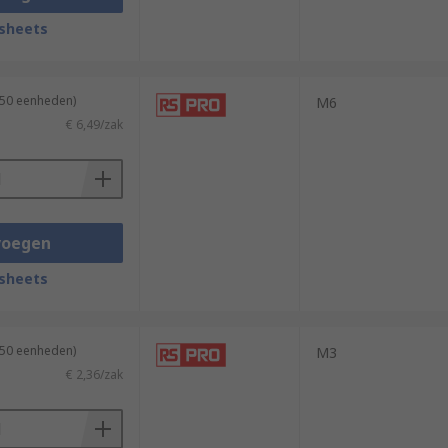
sheets
250 eenheden)
M6
€ 6,49/zak
voegen
sheets
250 eenheden)
M3
€ 2,36/zak