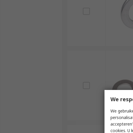
We resp
We gebruike
personalisa
accepteren"
cookies. U 