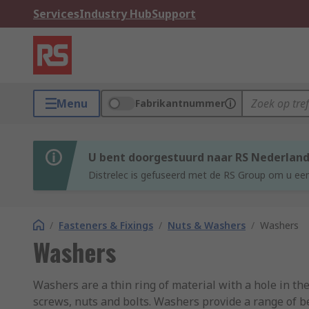
Services
Industry Hub
Support
Menu
Fabrikantnummer
U bent doorgestuurd naar RS Nederlan
Distrelec is gefuseerd met de RS Group om u een
/
Fasteners & Fixings
/
Nuts & Washers
/
Washers
Washers
Washers are a thin ring of material with a hole in th
screws, nuts and bolts. Washers provide a range of b