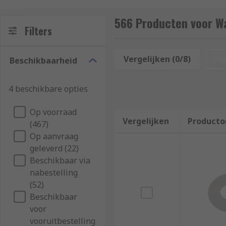
loosening.
566 Producten voor W
Types of Washer
Filters
Plain/Flat washers
Vergelijken (0/8)
Op
Beschikbaarheid
Lock washers
Bonded washers
4 beschikbare opties
Cup washers
Op voorraad
Mudguard washers
Vergelijken
Producto
(467)
Shoulder washers
Op aanvraag
geleverd (22)
Spring washers
Beschikbaar via
Tap washers
nabestelling
(52)
How to choose a washer:
Beschikbaar
voor
It is important that your washer is compatible with 
vooruitbestelling