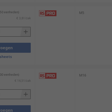
250 eenheden)
M5
€ 3,81/zak
voegen
sheets
100 eenheden)
M16
€ 16,51/zak
voegen