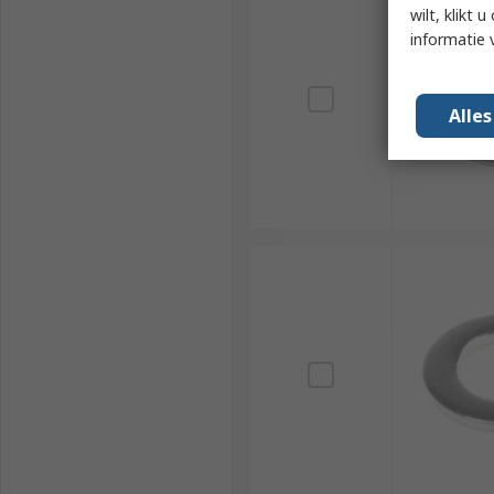
wilt, klikt
informatie 
Alle