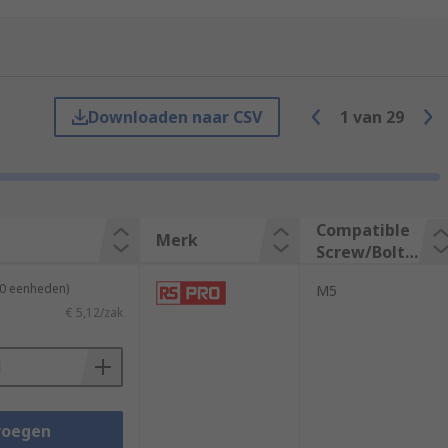
Downloaden naar CSV
1
van
29
Compatible
Merk
Screw/Bolt
Size
50 eenheden)
M5
€ 5,12/zak
sider the following information when
voegen