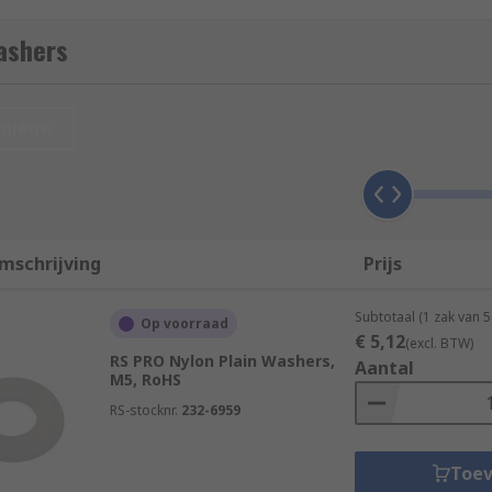
ashers
nieuw
mschrijving
Prijs
Subtotaal (1 zak van 
Op voorraad
€ 5,12
(excl. BTW)
RS PRO Nylon Plain Washers,
Aantal
M5, RoHS
RS-stocknr.
232-6959
your fasteners and your chosen application. You should con
Toe