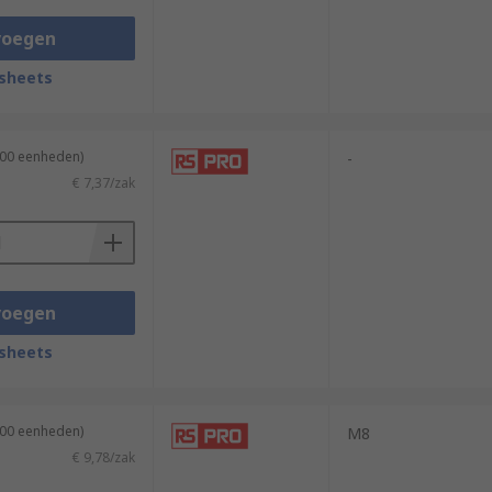
voegen
sheets
100 eenheden)
-
€ 7,37/zak
voegen
sheets
100 eenheden)
M8
€ 9,78/zak