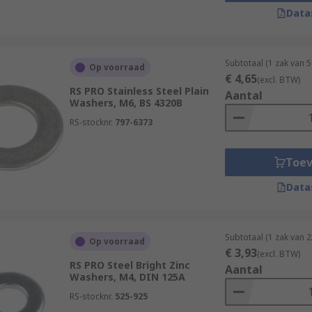
Data
r is compatible with other fasteners you are using. The scre
Subtotaal (1 zak van 
Op voorraad
less steel or brass. Stainless steel washers are popular du
€ 4,65
(excl. BTW)
le, such as ceramic. Washers come in a variety of finishes t
RS PRO Stainless Steel Plain
Aantal
Washers, M6, BS 4320B
atch the round head of a screw of bolt. You can also buy sq
RS-stocknr.
797-6373
lable. Thicker washers can provide extra strength.
Toe
Data
Subtotaal (1 zak van 
Op voorraad
€ 3,93
(excl. BTW)
RS PRO Steel Bright Zinc
Aantal
Washers, M4, DIN 125A
RS-stocknr.
525-925