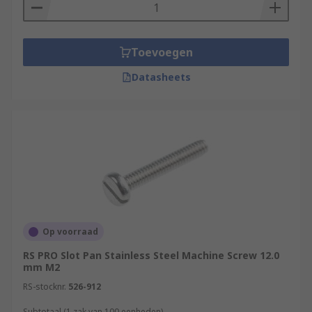
common being slotted, Phillips, Hex, and Pozi.
Where would I use a machine screw?
Toevoegen
The screws are typically used to securely fasten
Datasheets
metal parts together in machinery, tools, and
panels. They can also be used in:
Appliances
Electronic devices
Vehicles
Op voorraad
RS PRO Slot Pan Stainless Steel Machine Screw 12.0
mm M2
RS-stocknr.
526-912
Subtotaal (1 zak van 100 eenheden)