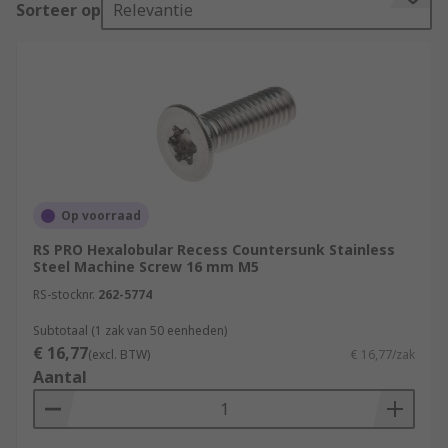
Sorteer op
Relevantie
RS offer an extensive range of high-quality metric
and imperial fixings for all your metalworking
and panel building needs.
What are machine screws made of?
The fasteners are manufactured from a range of
materials to suit various applications and
environments. Materials include:
Op voorraad
RS PRO Hexalobular Recess Countersunk Stainless
Brass
Steel Machine Screw 16 mm M5
Steel
RS-stocknr.
262-5774
Stainless steel- A4 (316) and A2 (304) grades
Subtotaal (1 zak van 50 eenheden)
Nylon
€ 16,77
(excl. BTW)
€ 16,77/zak
Aantal
Some come with coatings such as nickel-plated
zinc-plated, galvanized, or passivated which
helps to deter rust.