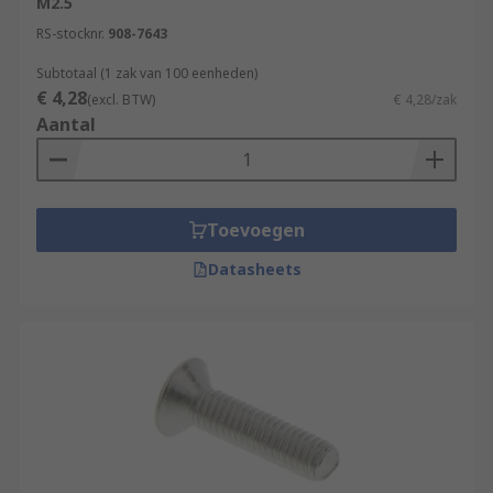
M2.5
RS-stocknr.
908-7643
Subtotaal (1 zak van 100 eenheden)
€ 4,28
(excl. BTW)
€ 4,28/zak
Aantal
Toevoegen
Datasheets