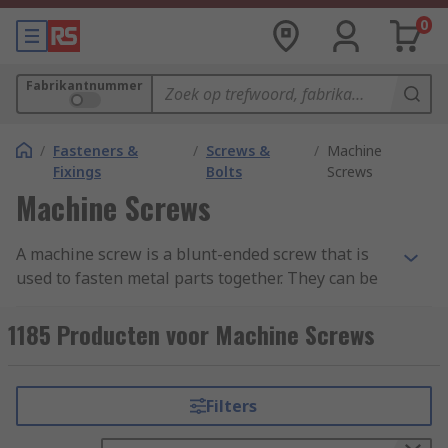
0
Fabrikantnummer
/
Fasteners &
/
Screws &
/
Machine
Fixings
Bolts
Screws
Machine Screws
A machine screw is a blunt-ended screw that is
used to fasten metal parts together. They can be
coarse-threaded or fine-threaded and come in a
wide range of head types. Most machine screws
1185 Producten voor Machine Screws
are fully threaded, which means the thread runs
the full length of the fastener, from just under
the head to the very end. You can learn more in
Filters
our complete
guide to machine screws
.