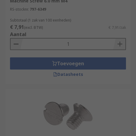
Machine Screw 6.0 mm M4
RS-stocknr.
797-6349
Subtotaal (1 zak van 100 eenheden)
€ 7,91
(excl. BTW)
€ 7,91/zak
Aantal
Toevoegen
Datasheets