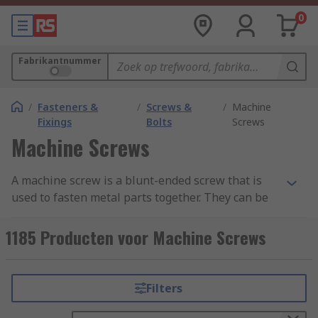
0
Fabrikantnummer
/
Fasteners &
/
Screws &
/
Machine
Fixings
Bolts
Screws
Machine Screws
A machine screw is a blunt-ended screw that is
used to fasten metal parts together. They can be
coarse-threaded or fine-threaded and come in a
wide range of head types. Most machine screws
1185 Producten voor Machine Screws
are fully threaded, which means the thread runs
the full length of the fastener, from just under
the head to the very end. You can learn more in
Filters
our complete
guide to machine screws
.