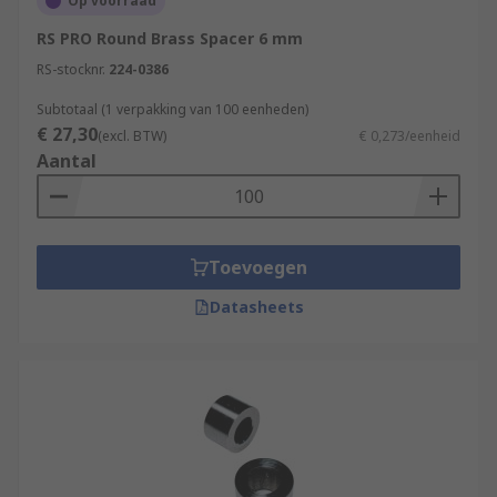
Op voorraad
Home computers
RS PRO Round Brass Spacer 6 mm
TV mounting
RS-stocknr.
224-0386
Subtotaal (1 verpakking van 100 eenheden)
€ 27,30
(excl. BTW)
€ 0,273/eenheid
Aantal
Toevoegen
Datasheets