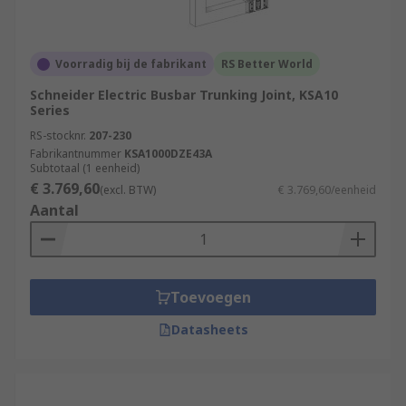
Voorradig bij de fabrikant
RS Better World
Schneider Electric Busbar Trunking Joint, KSA10
Series
RS-stocknr.
207-230
Fabrikantnummer
KSA1000DZE43A
Subtotaal (1 eenheid)
€ 3.769,60
(excl. BTW)
€ 3.769,60/eenheid
Aantal
Toevoegen
Datasheets