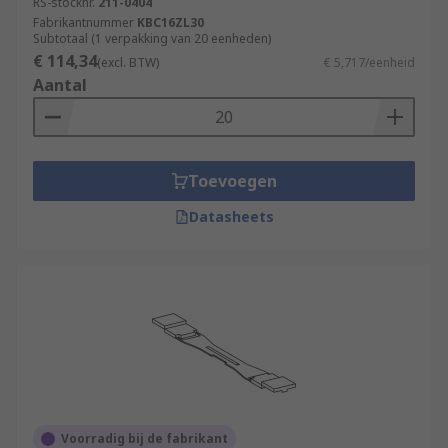
RS-stocknr.
211-0404
Fabrikantnummer
KBC16ZL30
Subtotaal (1 verpakking van 20 eenheden)
€ 114,34
(excl. BTW)
€ 5,717/eenheid
Aantal
Toevoegen
Datasheets
Voorradig bij de fabrikant