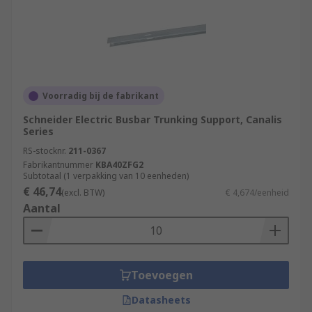
Voorradig bij de fabrikant
Schneider Electric Busbar Trunking Support, Canalis
Series
RS-stocknr.
211-0367
Fabrikantnummer
KBA40ZFG2
Subtotaal (1 verpakking van 10 eenheden)
€ 46,74
(excl. BTW)
€ 4,674/eenheid
Aantal
Toevoegen
Datasheets