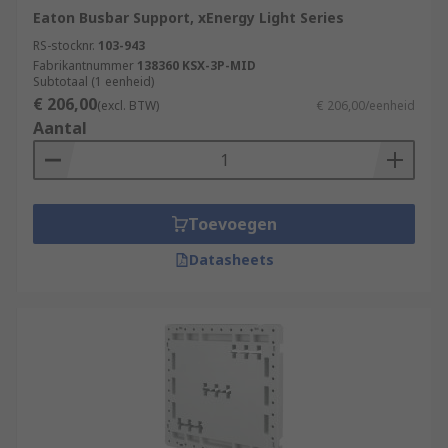
Eaton Busbar Support, xEnergy Light Series
RS-stocknr.
103-943
Fabrikantnummer
138360 KSX-3P-MID
Subtotaal (1 eenheid)
€ 206,00
(excl. BTW)
€ 206,00/eenheid
Aantal
Toevoegen
Datasheets