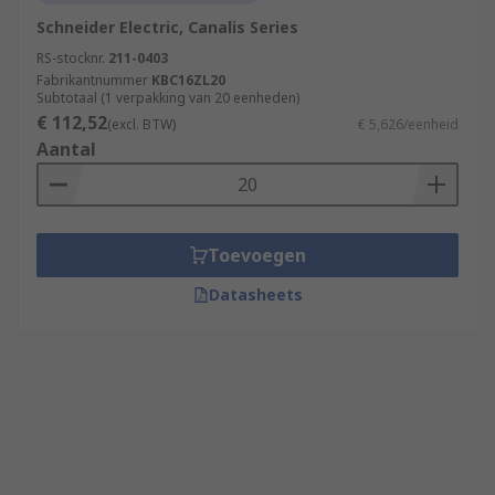
Schneider Electric, Canalis Series
RS-stocknr.
211-0403
Fabrikantnummer
KBC16ZL20
Subtotaal (1 verpakking van 20 eenheden)
€ 112,52
(excl. BTW)
€ 5,626/eenheid
Aantal
Toevoegen
Datasheets