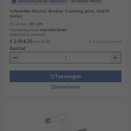
Voorradig bij de fabrikant
RS Better World
Schneider Electric Busbar Trunking Joint, KSA10
Series
RS-stocknr.
207-229
Fabrikantnummer
KSA1000CM4AF
Subtotaal (1 eenheid)
€ 3.054,25
(excl. BTW)
€ 3.054,25/eenheid
Aantal
Toevoegen
Datasheets