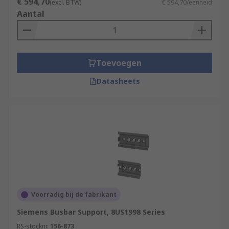
€ 594,70
(excl. BTW)
€ 594,70/eenheid
Aantal
Toevoegen
Datasheets
Voorradig bij de fabrikant
Siemens Busbar Support, 8US1998 Series
RS-stocknr.
156-873