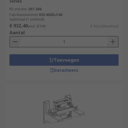
Series
RS-stocknr.
207-366
Fabrikantnummer
KSC400DLF40
Subtotaal (1 eenheid)
€ 932,40
(excl. BTW)
€ 932,40/eenheid
Aantal
Toevoegen
Datasheets